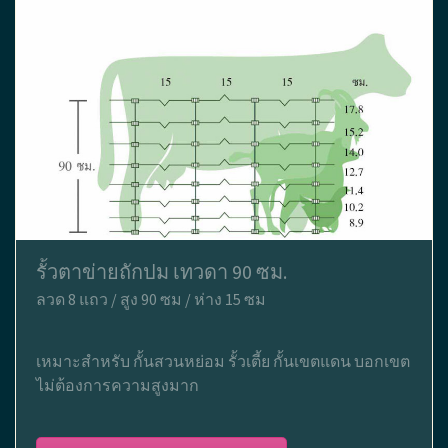
รั้วตาข่ายถักปม เทวดา 90 ซม.
ลวด 8 แถว / สูง 90 ซม / ห่าง 15 ซม
เหมาะสำหรับ กั้นสวนหย่อม รั้วเตี้ย กั้นเขตแดน บอกเขต
ไม่ต้องการความสูงมาก