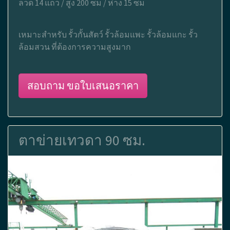
ลวด 14 แถว / สูง 200 ซม / ห่าง 15 ซม
เหมาะสำหรับ รั้วกั้นสัตว์ รั้วล้อมแพะ รั้วล้อมแกะ รั้ว
ล้อมสวน ที่ต้องการความสูงมาก
สอบถาม ขอใบเสนอราคา
ตาข่ายเทวดา 90 ซม.