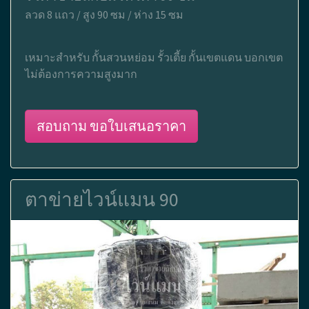
ลวด 8 แถว / สูง 90 ซม / ห่าง 15 ซม
เหมาะสำหรับ กั้นสวนหย่อม รั้วเตี้ย กั้นเขตแดน บอกเขต
ไม่ต้องการความสูงมาก
สอบถาม ขอใบเสนอราคา
ตาข่ายไวน์แมน 90