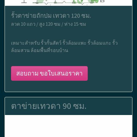
รั้วตาข่ายถักปม เทวดา 120 ซม.
ลวด 10 แถว / สูง 120 ซม / ห่าง 15 ซม
เหมาะสำหรับ รั้วกั้นสัตว์ รั้วล้อมแพะ รั้วล้อมแกะ รั้ว
ล้อมสวน ล้อมพื้นที่รอบบ้าน
สอบถาม ขอใบเสนอราคา
ตาข่ายเทวดา 90 ซม.