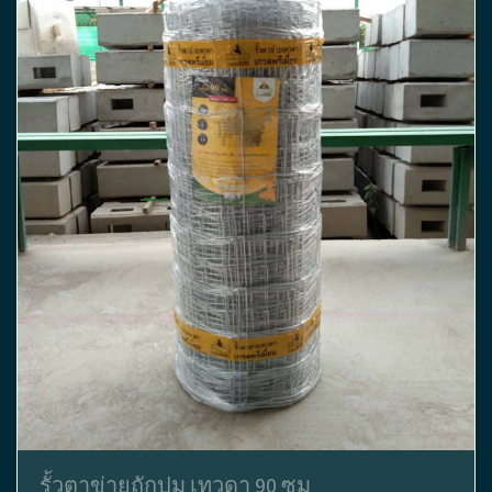
รั้วตาข่ายถักปม เทวดา 90 ซม