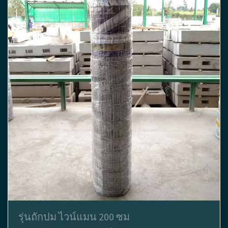
รุ่นถักปม ไวน์แมน 200 ซม