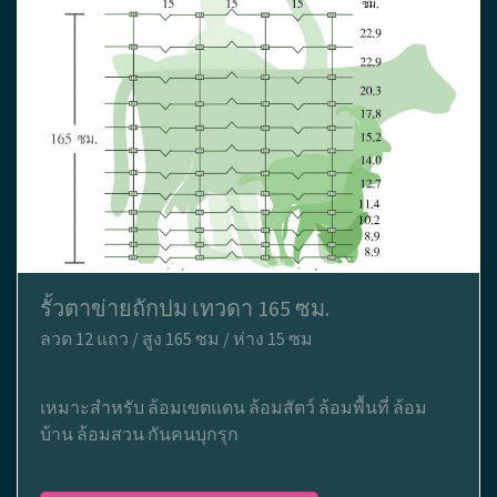
รั้วตาข่ายถักปม เทวดา 165 ซม.
ลวด 12 แถว / สูง 165 ซม / ห่าง 15 ซม
เหมาะสำหรับ ล้อมเขตแดน ล้อมสัตว์ ล้อมพื้นที่ ล้อม
บ้าน ล้อมสวน กันคนบุกรุก