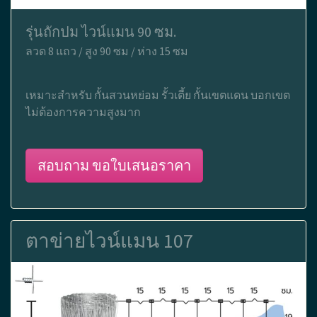
รุ่นถักปม ไวน์แมน 90 ซม.
ลวด 8 แถว / สูง 90 ซม / ห่าง 15 ซม
เหมาะสำหรับ กั้นสวนหย่อม รั้วเตี้ย กั้นเขตแดน บอกเขต
ไม่ต้องการความสูงมาก
สอบถาม ขอใบเสนอราคา
ตาข่ายไวน์แมน 107