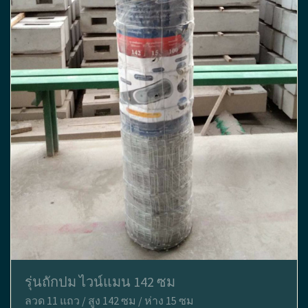
รุ่นถักปม ไวน์แมน 142 ซม
ลวด 11 แถว / สูง 142 ซม / ห่าง 15 ซม