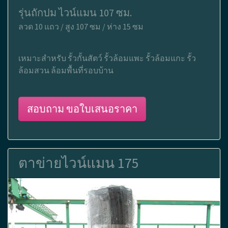
รุ่นถักปม ไวน์แมน 107 ซม.
ลวด 10 แถว / สูง 107 ซม / ห่าง 15 ซม
เหมาะสำหรับ รั้วกั้นสัตว์ รั้วล้อมแพะ รั้วล้อมแกะ รั้ว
ล้อมสวน ล้อมพื้นที่รอบบ้าน
สอบถาม ขอใบเสนอราคา
ตาข่ายไวน์แมน 175