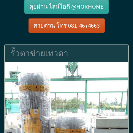
คุยผ่าน ไลน์ไอดี @HORHOME
สายด่วน โทร 081-4674663
รั้วตาข่ายเทวดา