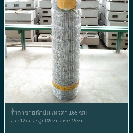
รั้วตาข่ายถักปม เทวดา 165 ซม
ลวด 12 แถว / สูง 165 ซม / ห่าง 15 ซม