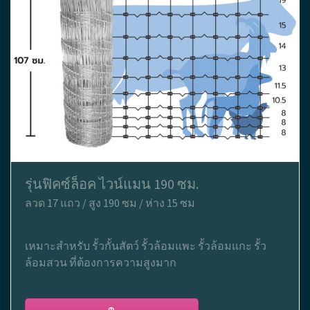
รุ่นฟิคซ์ล็อค ไวน์แมน 190 ซม.
ลวด 17 แถว / สูง 190 ซม / ห่าง 15 ซม
เหมาะสำหรับ รั้วกั้นสัตว์ รั้วล้อมแพะ รั้วล้อมแกะ รั้ว
ล้อมสวน ที่ต้องการความสูงมาก