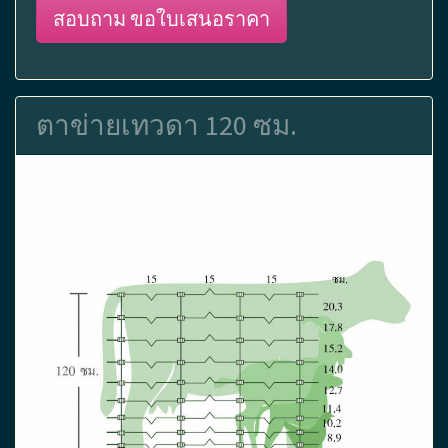
สอบถาม ขอใบเสนอราคา
ตาข่ายเทวดา 120 ซม.