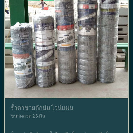
รั้วตาข่ายถักปม ไวน์แมน
ขนาดลวด 2.5 มิล