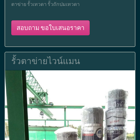
ตาข่าย รั้วเทวดา รั้วถักปมเทวดา
สอบถาม ขอใบเสนอราคา
รั้วตาข่ายไวน์แมน