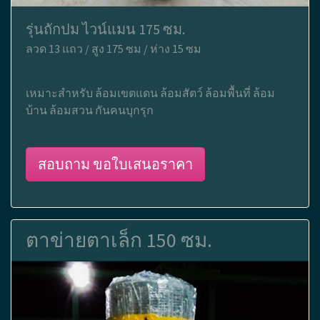
รุ่นถักปม ไวน์แมน 175 ซม.
ลวด 13 แถว / สูง 175 ซม / ห่าง 15 ซม
เหมาะสำหรับ ล้อมเขตแดน ล้อมสัตว์ ล้อมพื้นที่ ล้อม
บ้าน ล้อมสวน กันคนบุกรุก
สอบถาม ขอใบเสนอราคา
ตาข่ายตาเล็ก 150 ซม.