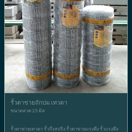
รั้วตาข่ายถักปม เทวดา
ขนาดลวด 2.5 มิล
รั้วตาข่ายเทวดา รั้วกึ่งสปริง รั้วตาข่ายแรงดึง รั้วแรงดึง