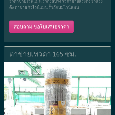
รั้วตาข่ายไวน์แมน รั้วกึ่งสปริง รั้วตาข่ายแรงดึง รั้วแรง
ดึง ตาข่าย รั้วไวน์แมน รั้วถักปมไวน์แมน
สอบถาม ขอใบเสนอราคา
ตาข่ายเทวดา 165 ซม.