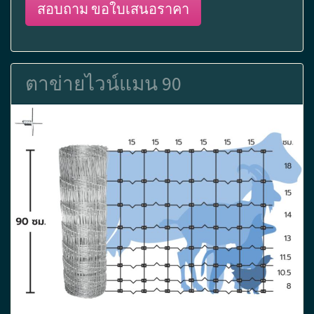
สอบถาม ขอใบเสนอราคา
ตาข่ายไวน์แมน 90