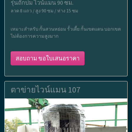
รุ่นถักปม ไวน์แมน 90 ซม.
ลวด 8 แถว / สูง 90 ซม / ห่าง 15 ซม
เหมาะสำหรับ กั้นสวนหย่อม รั้วเตี้ย กั้นเขตแดน บอกเขต
ไม่ต้องการความสูงมาก
สอบถาม ขอใบเสนอราคา
ตาข่ายไวน์แมน 107