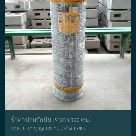
รั้วตาข่ายถักปม เทวดา 120 ซม.
ลวด 10 แถว / สูง 120 ซม / ห่าง 15 ซม