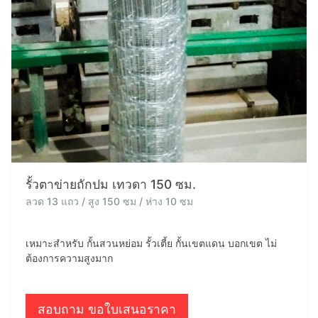
รั้วตาข่ายถักปม เทวดา 150 ซม.
ลวด 13 แถว / สูง 150 ซม / ห่าง 10 ซม
เหมาะสำหรับ กั้นสวนหย่อม รั้วเตี้ย กั้นเขตแดน บอกเขต ไม่
ต้องการความสูงมาก
สอบถาม ขอใบเสนอราคา