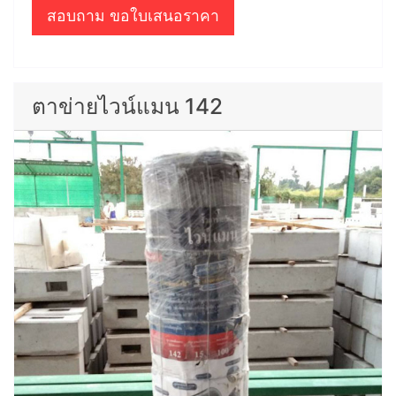
สอบถาม ขอใบเสนอราคา
ตาข่ายไวน์แมน 142