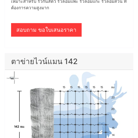
เหมาะสำหรับ รั้วกั้นสัตว์ รั้วล้อมแพะ รั้วล้อมแกะ รั้วล้อมสวน ที่
ต้องการความสูงมาก
สอบถาม ขอใบเสนอราคา
ตาข่ายไวน์แมน 142