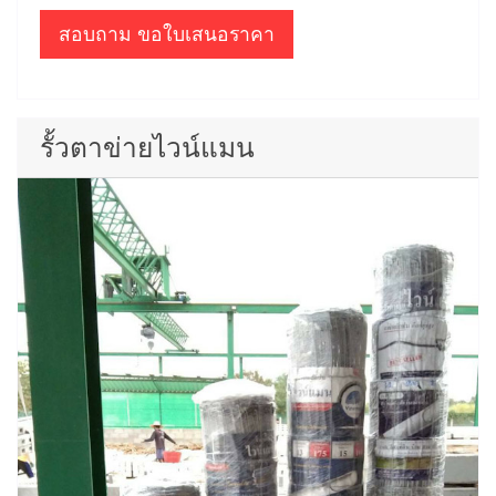
สอบถาม ขอใบเสนอราคา
รั้วตาข่ายไวน์แมน