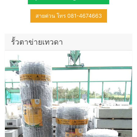
สายด่วน โทร 081-4674663
รั้วตาข่ายเทวดา