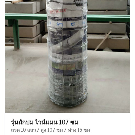
รุ่นถักปม ไวน์แมน 107 ซม.
ลวด 10 แถว / สูง 107 ซม / ห่าง 15 ซม