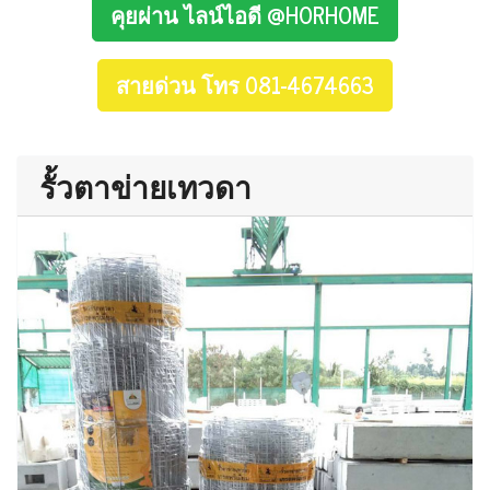
คุยผ่าน ไลน์ไอดี @HORHOME
สายด่วน โทร 081-4674663
รั้วตาข่ายเทวดา