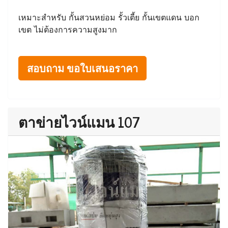
เหมาะสำหรับ กั้นสวนหย่อม รั้วเตี้ย กั้นเขตแดน บอก
เขต ไม่ต้องการความสูงมาก
สอบถาม ขอใบเสนอราคา
ตาข่ายไวน์แมน 107