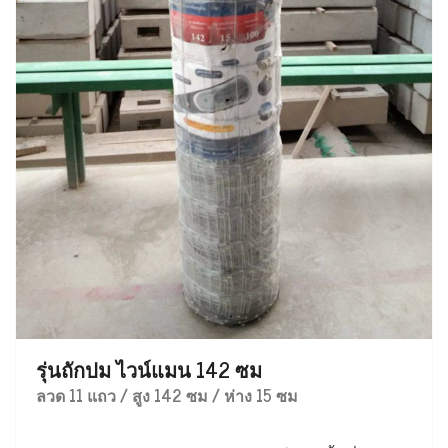
รุ่นถักปม ไวน์แมน 142 ซม
ลวด 11 แถว / สูง 142 ซม / ห่าง 15 ซม