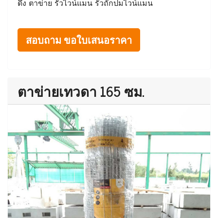
ดึง ตาข่าย รั้วไวน์แมน รั้วถักปมไวน์แมน
สอบถาม ขอใบเสนอราคา
ตาข่ายเทวดา 165 ซม.