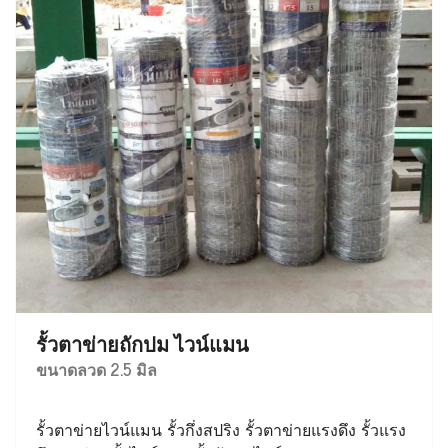
รั้วตาข่ายถักปม ไวน์แมน
ขนาดลวด 2.5 มิล
รั้วตาข่ายไวน์แมน รั้วกึ่งสปริง รั้วตาข่ายแรงดึง รั้วแรง