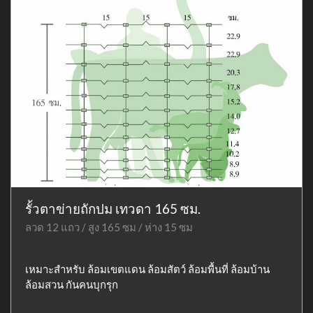
รั้วตาข่ายถักปม เทวดา 165 ซม.
ลวด 12 แถว / สูง 165 ซม / ห่าง 15 ซม
เหมาะสำหรับ ล้อมเขตแดน ล้อมสัตว์ ล้อมพื้นที่ ล้อมบ้าน
ล้อมสวน กันคนบุกรุก