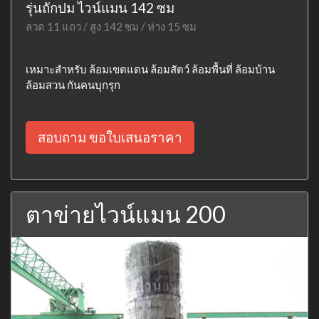
รุ่นถักปม ไวน์แมน 142 ซม
ลวด 11 แถว / สูง 142 ซม / ห่าง 15 ซม
เหมาะสำหรับ ล้อมเขตแดน ล้อมสัตว์ ล้อมพื้นที่ ล้อมบ้าน
ล้อมสวน กันคนบุกรุก
สอบถาม ขอใบเสนอราคา
ตาข่ายไวน์แมน 200