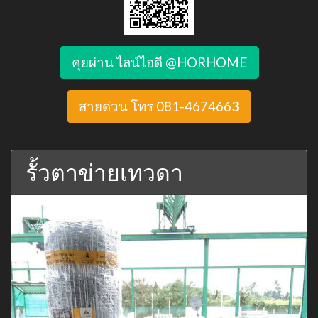
คุยผ่าน ไลน์ไอดี @HORHOME
สายด่วน โทร 081-4674663
รั้วตาข่ายเทวดา