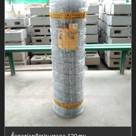
รั้วตาข่ายถักปม เทวดา 120 ซม.