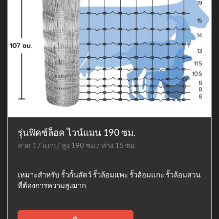
รุ่นฟิคซ์ล็อค ไวน์แมน 190 ซม.
ลวด 17 แถว / สูง 190 ซม / ห่าง 15 ซม
เหมาะสำหรับ รั้วกั้นสัตว์ รั้วล้อมแพะ รั้วล้อมแกะ รั้วล้อมสวน
ที่ต้องการความสูงมาก