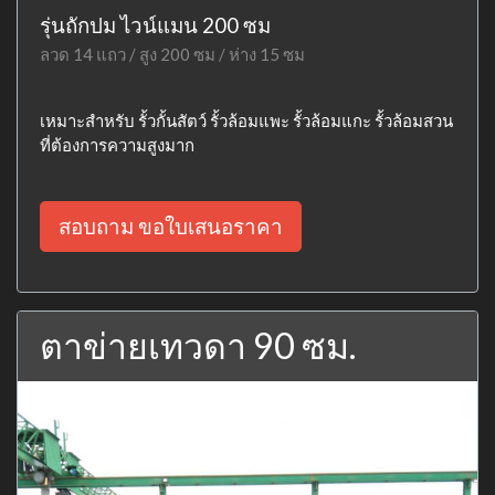
รุ่นถักปม ไวน์แมน 200 ซม
ลวด 14 แถว / สูง 200 ซม / ห่าง 15 ซม
เหมาะสำหรับ รั้วกั้นสัตว์ รั้วล้อมแพะ รั้วล้อมแกะ รั้วล้อมสวน
ที่ต้องการความสูงมาก
สอบถาม ขอใบเสนอราคา
ตาข่ายเทวดา 90 ซม.