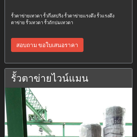
รั้วตาข่ายเทวดา รั้วกึ่งสปริง รั้วตาข่ายแรงดึง รั้วแรงดึง
ตาข่าย รั้วเทวดา รั้วถักปมเทวดา
สอบถาม ขอใบเสนอราคา
รั้วตาข่ายไวน์แมน