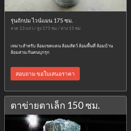
รุ่นถักปม ไวน์แมน 175 ซม.
ลวด 13 แถว / สูง 175 ซม / ห่าง 15 ซม
เหมาะสำหรับ ล้อมเขตแดน ล้อมสัตว์ ล้อมพื้นที่ ล้อมบ้าน
ล้อมสวน กันคนบุกรุก
สอบถาม ขอใบเสนอราคา
ตาข่ายตาเล็ก 150 ซม.