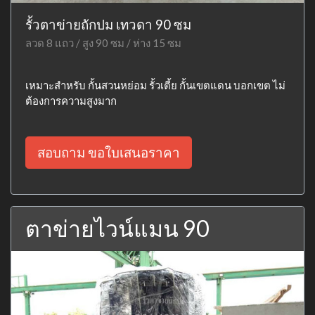
รั้วตาข่ายถักปม เทวดา 90 ซม
ลวด 8 แถว / สูง 90 ซม / ห่าง 15 ซม
เหมาะสำหรับ กั้นสวนหย่อม รั้วเตี้ย กั้นเขตแดน บอกเขต ไม่
ต้องการความสูงมาก
สอบถาม ขอใบเสนอราคา
ตาข่ายไวน์แมน 90