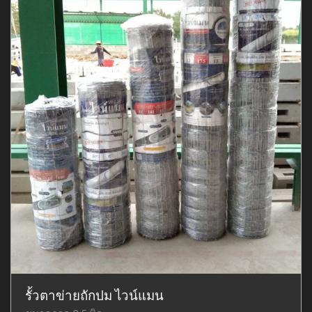
รั้วตาข่ายถักปม ไวน์แมน