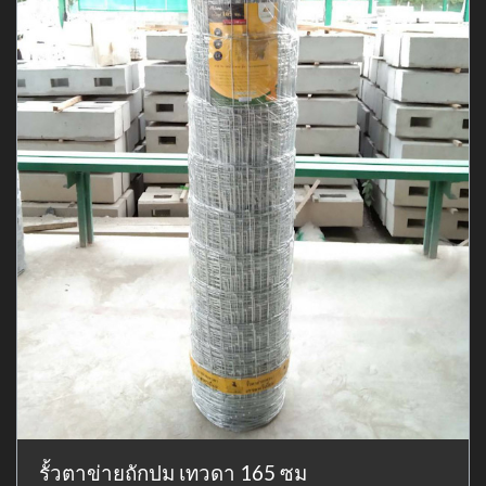
รั้วตาข่ายถักปม เทวดา 165 ซม