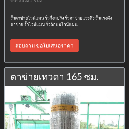
ขนาดลวด 2.5 มิล
รั้วตาข่ายไวน์แมน รั้วกึ่งสปริง รั้วตาข่ายแรงดึง รั้วแรงดึง
ตาข่าย รั้วไวน์แมน รั้วถักปมไวน์แมน
สอบถาม ขอใบเสนอราคา
ตาข่ายเทวดา 165 ซม.