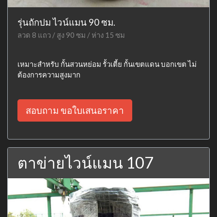
รุ่นถักปม ไวน์แมน 90 ซม.
ลวด 8 แถว / สูง 90 ซม / ห่าง 15 ซม
เหมาะสำหรับ กั้นสวนหย่อม รั้วเตี้ย กั้นเขตแดน บอกเขต ไม่
ต้องการความสูงมาก
สอบถาม ขอใบเสนอราคา
ตาข่ายไวน์แมน 107