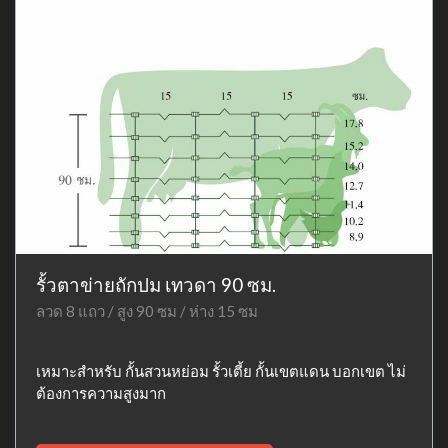
รั้วตาข่ายถักปม เทวดา 90 ซม.
ลวด 8 แถว / สูง 90 ซม / ห่าง 15 ซม
เหมาะสำหรับ กั้นสวนหย่อม รั้วเตี้ย กั้นเขตแดน บอกเขต ไม่
ต้องการความสูงมาก