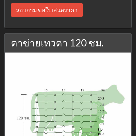
สอบถาม ขอใบเสนอราคา
ตาข่ายเทวดา 120 ซม.