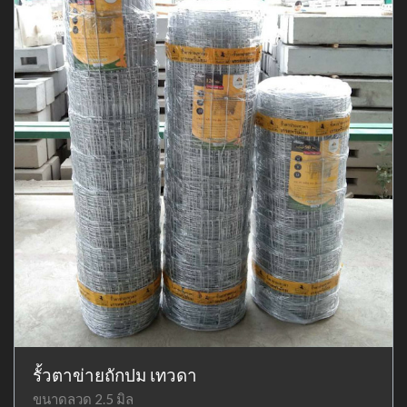
รั้วตาข่ายถักปม เทวดา
ขนาดลวด 2.5 มิล