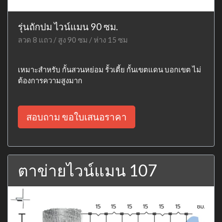
รุ่นถักปม ไวน์แมน 90 ซม.
ลวด 8 แถว / สูง 90 ซม / ห่าง 15 ซม
เหมาะสำหรับ กั้นสวนหย่อม รั้วเตี้ย กั้นเขตแดน บอกเขต ไม่
ต้องการความสูงมาก
สอบถาม ขอใบเสนอราคา
ตาข่ายไวน์แมน 107