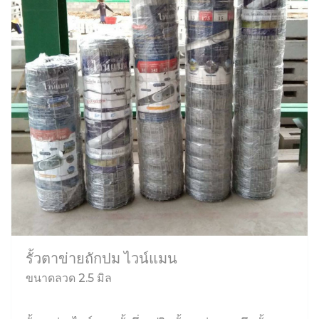
รั้วตาข่ายถักปม ไวน์แมน
ขนาดลวด 2.5 มิล