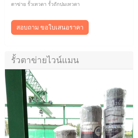
ตาข่าย รั้วเทวดา รั้วถักปมเทวดา
สอบถาม ขอใบเสนอราคา
รั้วตาข่ายไวน์แมน