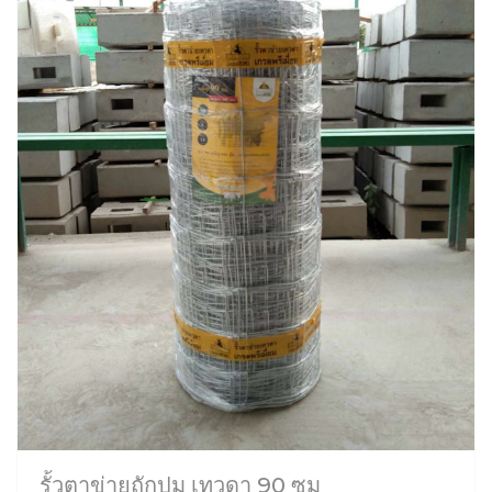
รั้วตาข่ายถักปม เทวดา 90 ซม