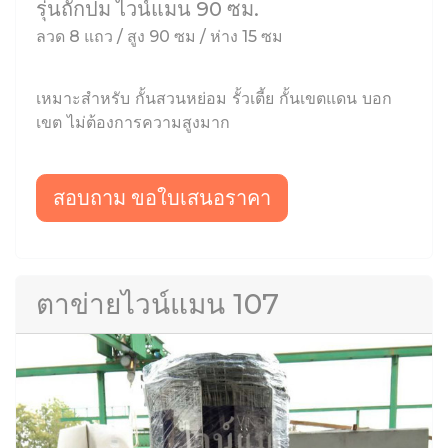
รุ่นถักปม ไวน์แมน 90 ซม.
ลวด 8 แถว / สูง 90 ซม / ห่าง 15 ซม
เหมาะสำหรับ กั้นสวนหย่อม รั้วเตี้ย กั้นเขตแดน บอก
เขต ไม่ต้องการความสูงมาก
สอบถาม ขอใบเสนอราคา
ตาข่ายไวน์แมน 107