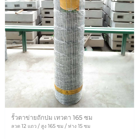
รั้วตาข่ายถักปม เทวดา 165 ซม
ลวด 12 แถว / สูง 165 ซม / ห่าง 15 ซม