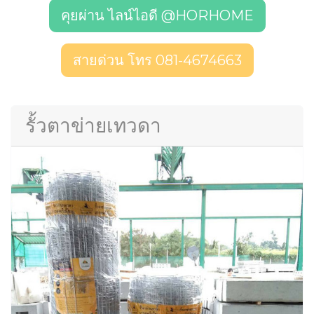
คุยผ่าน ไลน์ไอดี @HORHOME
สายด่วน โทร 081-4674663
รั้วตาข่ายเทวดา