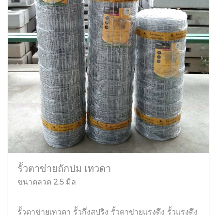
รั้วตาข่ายถักปม เทวดา
ขนาดลวด 2.5 มิล
รั้วตาข่ายเทวดา รั้วกึ่งสปริง รั้วตาข่ายแรงดึง รั้วแรงดึง