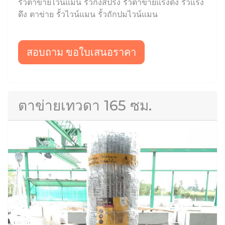
รั้วตาข่ายไวน์แมน รั้วกึ่งสปริง รั้วตาข่ายแรงดึง รั้วแรง
ดึง ตาข่าย รั้วไวน์แมน รั้วถักปมไวน์แมน
สอบถาม ขอใบเสนอราคา
ตาข่ายเทวดา 165 ซม.