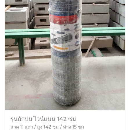
รุ่นถักปม ไวน์แมน 142 ซม
ลวด 11 แถว / สูง 142 ซม / ห่าง 15 ซม