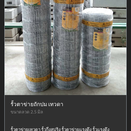
รั้วตาข่ายถักปม เทวดา
ขนาดลวด 2.5 มิล
รั้วตาข่ายเทวดา รั้วกึ่งสปริง รั้วตาข่ายแรงดึง รั้วแรงดึง