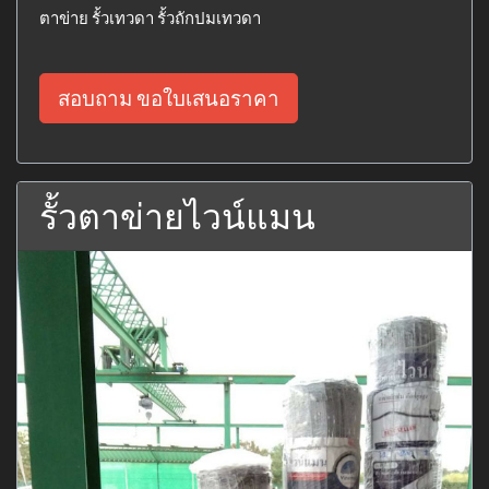
ตาข่าย รั้วเทวดา รั้วถักปมเทวดา
สอบถาม ขอใบเสนอราคา
รั้วตาข่ายไวน์แมน