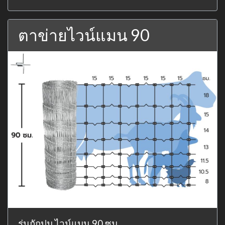
ตาข่ายไวน์แมน 90
รุ่นถักปม ไวน์แมน 90 ซม.