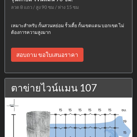
ลวด 8 แถว / สูง 90 ซม / ห่าง 15 ซม
เหมาะสำหรับ กั้นสวนหย่อม รั้วเตี้ย กั้นเขตแดน บอกเขต ไม่
ต้องการความสูงมาก
สอบถาม ขอใบเสนอราคา
ตาข่ายไวน์แมน 107