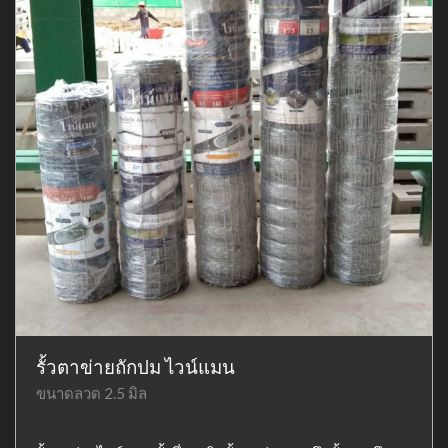
รั้วตาข่ายถักปม ไวน์แมน
ขนาดลวด 2.5 มิล