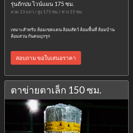
รุ่นถักปม ไวน์แมน 175 ซม.
ลวด 13 แถว / สูง 175 ซม / ห่าง 15 ซม
เหมาะสำหรับ ล้อมเขตแดน ล้อมสัตว์ ล้อมพื้นที่ ล้อมบ้าน
ล้อมสวน กันคนบุกรุก
สอบถาม ขอใบเสนอราคา
ตาข่ายตาเล็ก 150 ซม.