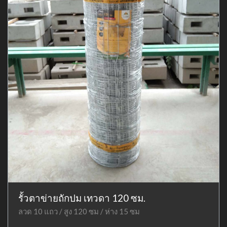
รั้วตาข่ายถักปม เทวดา 120 ซม.
ลวด 10 แถว / สูง 120 ซม / ห่าง 15 ซม