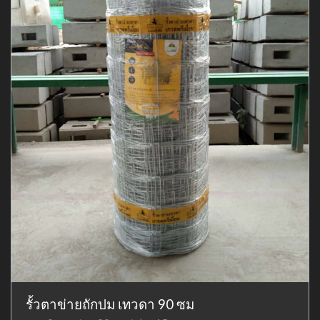
รั้วตาข่ายถักปม เทวดา 90 ซม