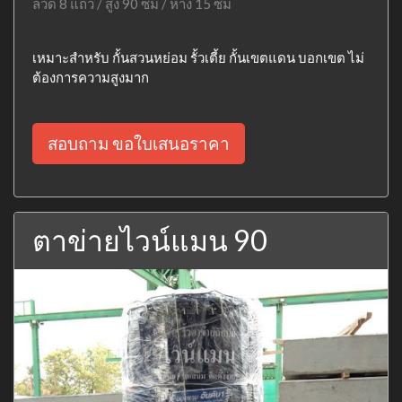
ลวด 8 แถว / สูง 90 ซม / ห่าง 15 ซม
เหมาะสำหรับ กั้นสวนหย่อม รั้วเตี้ย กั้นเขตแดน บอกเขต ไม่
ต้องการความสูงมาก
สอบถาม ขอใบเสนอราคา
ตาข่ายไวน์แมน 90