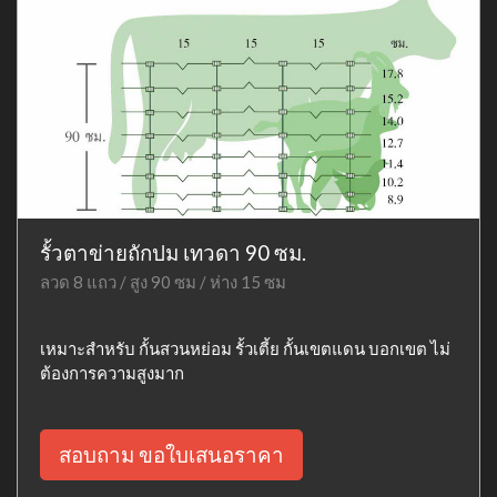
รั้วตาข่ายถักปม เทวดา 90 ซม.
ลวด 8 แถว / สูง 90 ซม / ห่าง 15 ซม
เหมาะสำหรับ กั้นสวนหย่อม รั้วเตี้ย กั้นเขตแดน บอกเขต ไม่
ต้องการความสูงมาก
สอบถาม ขอใบเสนอราคา