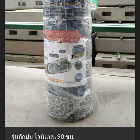
รุ่นถักปม ไวน์แมน 90 ซม.