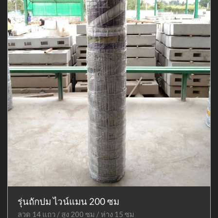
รุ่นถักปม ไวน์แมน 200 ซม
ลวด 14 แถว / สูง 200 ซม / ห่าง 15 ซม