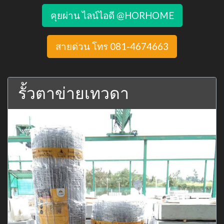
คุยผ่าน ไลน์ไอดี @HORHOME
สายด่วน โทร 081-4674663
รั้วตาข่ายเทวดา