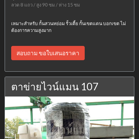
ลวด 8 แถว / สูง 90 ซม / ห่าง 15 ซม
เหมาะสำหรับ กั้นสวนหย่อม รั้วเตี้ย กั้นเขตแดน บอกเขต ไม่
ต้องการความสูงมาก
สอบถาม ขอใบเสนอราคา
ตาข่ายไวน์แมน 107