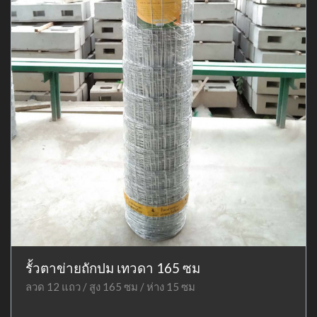
รั้วตาข่ายถักปม เทวดา 165 ซม
ลวด 12 แถว / สูง 165 ซม / ห่าง 15 ซม