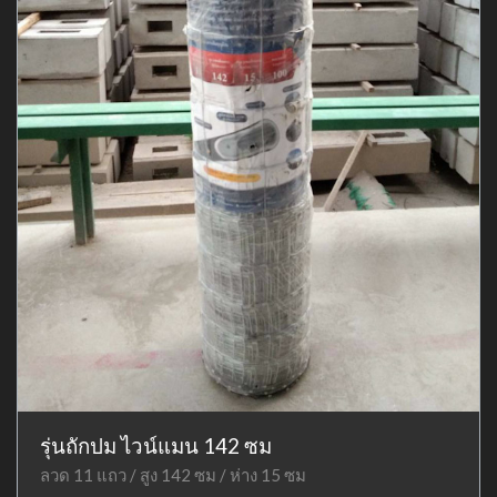
รุ่นถักปม ไวน์แมน 142 ซม
ลวด 11 แถว / สูง 142 ซม / ห่าง 15 ซม