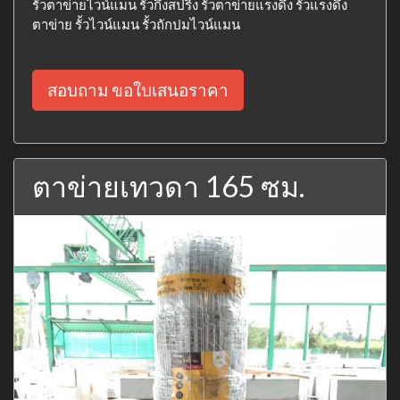
รั้วตาข่ายไวน์แมน รั้วกึ่งสปริง รั้วตาข่ายแรงดึง รั้วแรงดึง
ตาข่าย รั้วไวน์แมน รั้วถักปมไวน์แมน
สอบถาม ขอใบเสนอราคา
ตาข่ายเทวดา 165 ซม.