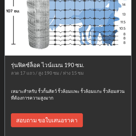
รุ่นฟิคซ์ล็อค ไวน์แมน 190 ซม.
ลวด 17 แถว / สูง 190 ซม / ห่าง 15 ซม
เหมาะสำหรับ รั้วกั้นสัตว์ รั้วล้อมแพะ รั้วล้อมแกะ รั้วล้อมสวน
ที่ต้องการความสูงมาก
สอบถาม ขอใบเสนอราคา