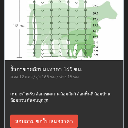
รั้วตาข่ายถักปม เทวดา 165 ซม.
ลวด 12 แถว / สูง 165 ซม / ห่าง 15 ซม
เหมาะสำหรับ ล้อมเขตแดน ล้อมสัตว์ ล้อมพื้นที่ ล้อมบ้าน
ล้อมสวน กันคนบุกรุก
สอบถาม ขอใบเสนอราคา