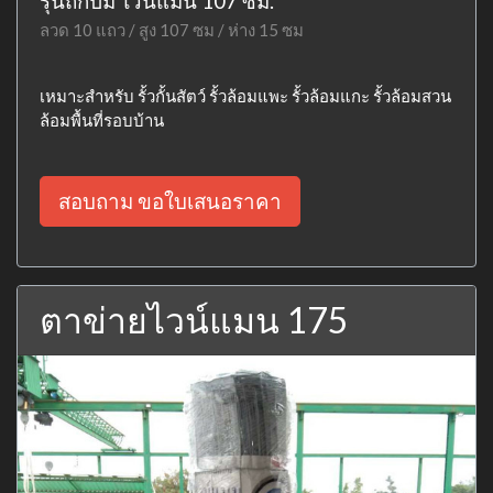
รุ่นถักปม ไวน์แมน 107 ซม.
ลวด 10 แถว / สูง 107 ซม / ห่าง 15 ซม
เหมาะสำหรับ รั้วกั้นสัตว์ รั้วล้อมแพะ รั้วล้อมแกะ รั้วล้อมสวน
ล้อมพื้นที่รอบบ้าน
สอบถาม ขอใบเสนอราคา
ตาข่ายไวน์แมน 175