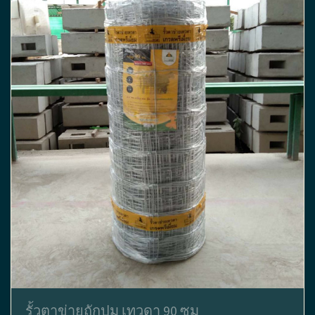
รั้วตาข่ายถักปม เทวดา 90 ซม