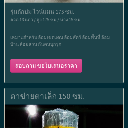
รุ่นถักปม ไวน์แมน 175 ซม.
ลวด 13 แถว / สูง 175 ซม / ห่าง 15 ซม
เหมาะสำหรับ ล้อมเขตแดน ล้อมสัตว์ ล้อมพื้นที่ ล้อม
บ้าน ล้อมสวน กันคนบุกรุก
สอบถาม ขอใบเสนอราคา
ตาข่ายตาเล็ก 150 ซม.