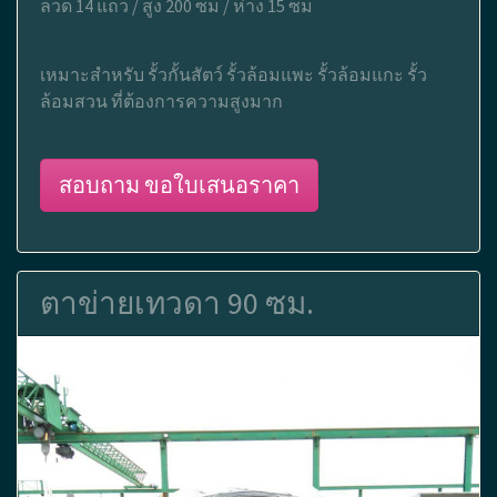
ลวด 14 แถว / สูง 200 ซม / ห่าง 15 ซม
เหมาะสำหรับ รั้วกั้นสัตว์ รั้วล้อมแพะ รั้วล้อมแกะ รั้ว
ล้อมสวน ที่ต้องการความสูงมาก
สอบถาม ขอใบเสนอราคา
ตาข่ายเทวดา 90 ซม.