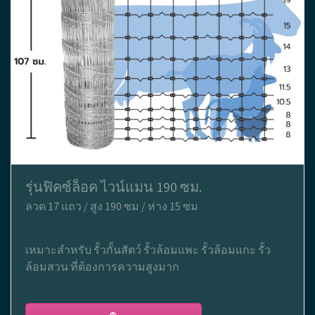
รุ่นฟิคซ์ล็อค ไวน์แมน 190 ซม.
ลวด 17 แถว / สูง 190 ซม / ห่าง 15 ซม
เหมาะสำหรับ รั้วกั้นสัตว์ รั้วล้อมแพะ รั้วล้อมแกะ รั้ว
ล้อมสวน ที่ต้องการความสูงมาก