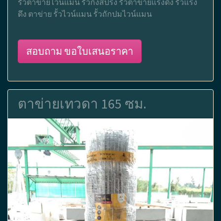
รั้วตาข่ายไวน์แมน รั้วกึ่งสปริง รั้วตาข่ายแรงดึง รั้วแรง
ดึง ตาข่าย รั้วไวน์แมน รั้วถักปมไวน์แมน
สอบถาม ขอใบเสนอราคา
ตาข่ายเทวดา 165 ซม.