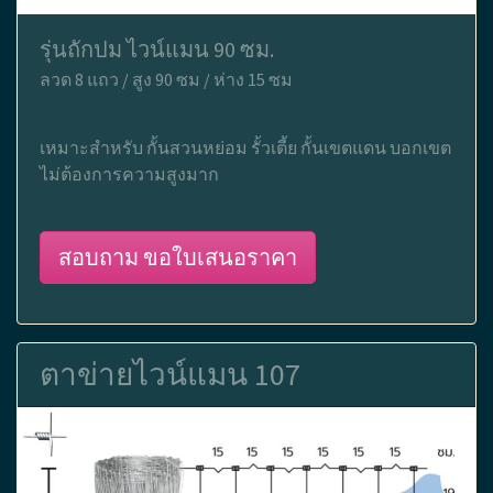
รุ่นถักปม ไวน์แมน 90 ซม.
ลวด 8 แถว / สูง 90 ซม / ห่าง 15 ซม
เหมาะสำหรับ กั้นสวนหย่อม รั้วเตี้ย กั้นเขตแดน บอกเขต
ไม่ต้องการความสูงมาก
สอบถาม ขอใบเสนอราคา
ตาข่ายไวน์แมน 107