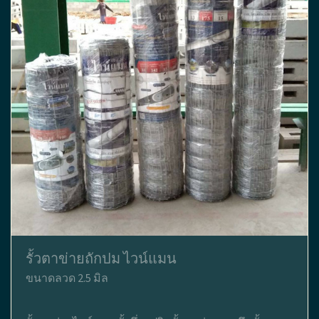
รั้วตาข่ายถักปม ไวน์แมน
ขนาดลวด 2.5 มิล