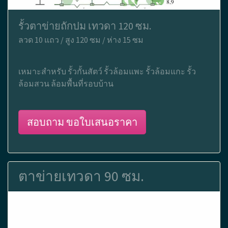
รั้วตาข่ายถักปม เทวดา 120 ซม.
ลวด 10 แถว / สูง 120 ซม / ห่าง 15 ซม
เหมาะสำหรับ รั้วกั้นสัตว์ รั้วล้อมแพะ รั้วล้อมแกะ รั้ว
ล้อมสวน ล้อมพื้นที่รอบบ้าน
สอบถาม ขอใบเสนอราคา
ตาข่ายเทวดา 90 ซม.