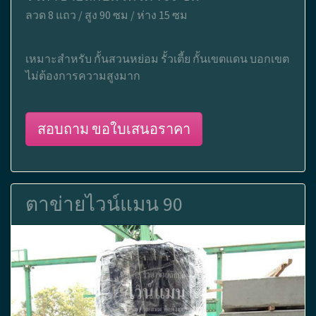
ลวด 8 แถว / สูง 90 ซม / ห่าง 15 ซม
เหมาะสำหรับ กั้นสวนหย่อม รั้วเตี้ย กั้นเขตแดน บอกเขต
ไม่ต้องการความสูงมาก
สอบถาม ขอใบเสนอราคา
ตาข่ายไวน์แมน 90