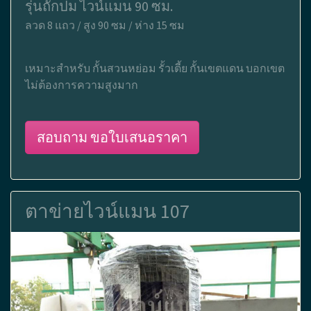
รุ่นถักปม ไวน์แมน 90 ซม.
ลวด 8 แถว / สูง 90 ซม / ห่าง 15 ซม
เหมาะสำหรับ กั้นสวนหย่อม รั้วเตี้ย กั้นเขตแดน บอกเขต
ไม่ต้องการความสูงมาก
สอบถาม ขอใบเสนอราคา
ตาข่ายไวน์แมน 107