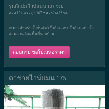
รุ่นถักปม ไวน์แมน 107 ซม.
ลวด 10 แถว / สูง 107 ซม / ห่าง 15 ซม
เหมาะสำหรับ รั้วกั้นสัตว์ รั้วล้อมแพะ รั้วล้อมแกะ รั้ว
ล้อมสวน ล้อมพื้นที่รอบบ้าน
สอบถาม ขอใบเสนอราคา
ตาข่ายไวน์แมน 175