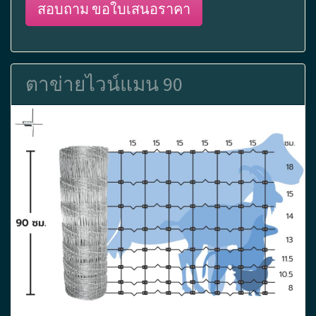
สอบถาม ขอใบเสนอราคา
ตาข่ายไวน์แมน 90