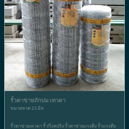
รั้วตาข่ายถักปม เทวดา
ขนาดลวด 2.5 มิล
รั้วตาข่ายเทวดา รั้วกึ่งสปริง รั้วตาข่ายแรงดึง รั้วแรงดึง