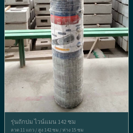
รุ่นถักปม ไวน์แมน 142 ซม
ลวด 11 แถว / สูง 142 ซม / ห่าง 15 ซม