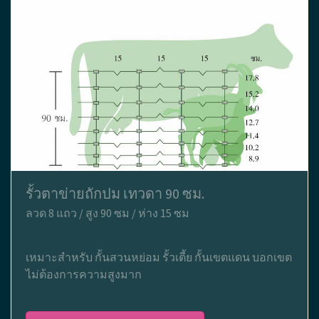
รั้วตาข่ายถักปม เทวดา 90 ซม.
ลวด 8 แถว / สูง 90 ซม / ห่าง 15 ซม
เหมาะสำหรับ กั้นสวนหย่อม รั้วเตี้ย กั้นเขตแดน บอกเขต
ไม่ต้องการความสูงมาก