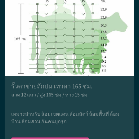
รั้วตาข่ายถักปม เทวดา 165 ซม.
ลวด 12 แถว / สูง 165 ซม / ห่าง 15 ซม
เหมาะสำหรับ ล้อมเขตแดน ล้อมสัตว์ ล้อมพื้นที่ ล้อม
บ้าน ล้อมสวน กันคนบุกรุก