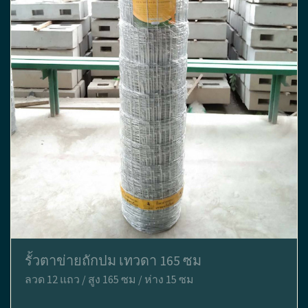
รั้วตาข่ายถักปม เทวดา 165 ซม
ลวด 12 แถว / สูง 165 ซม / ห่าง 15 ซม