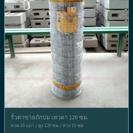
รั้วตาข่ายถักปม เทวดา 120 ซม.
ลวด 10 แถว / สูง 120 ซม / ห่าง 15 ซม