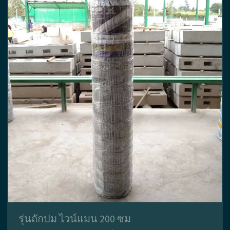
รุ่นถักปม ไวน์แมน 200 ซม