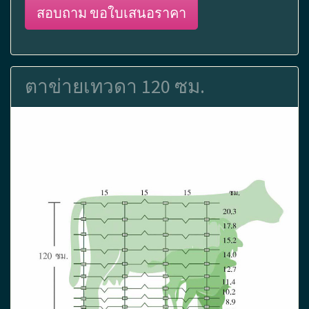
สอบถาม ขอใบเสนอราคา
ตาข่ายเทวดา 120 ซม.