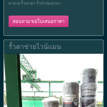
ตาข่าย รั้วเทวดา รั้วถักปมเทวดา
สอบถาม ขอใบเสนอราคา
รั้วตาข่ายไวน์แมน