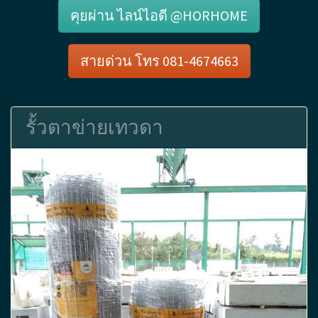
คุยผ่าน ไลน์ไอดี @HORHOME
สายด่วน โทร 081-4674663
รั้วตาข่ายเทวดา