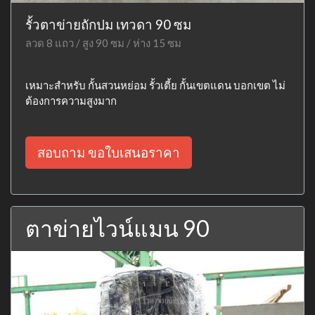
รั้วตาข่ายถักปม เทวดา 90 ซม
ลวด 8 แถว / สูง 90 ซม / ห่าง 15 ซม
เหมาะสำหรับ กั้นสวนหย่อม รั้วเตี้ย กั้นเขตแดน บอกเขต ไม่
ต้องการความสูงมาก
สอบถาม ขอใบเสนอราคา
ตาข่ายไวน์แมน 90