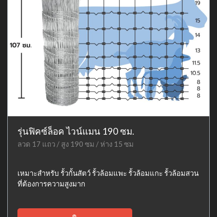
รุ่นฟิคซ์ล็อค ไวน์แมน 190 ซม.
ลวด 17 แถว / สูง 190 ซม / ห่าง 15 ซม
เหมาะสำหรับ รั้วกั้นสัตว์ รั้วล้อมแพะ รั้วล้อมแกะ รั้วล้อมสวน
ที่ต้องการความสูงมาก