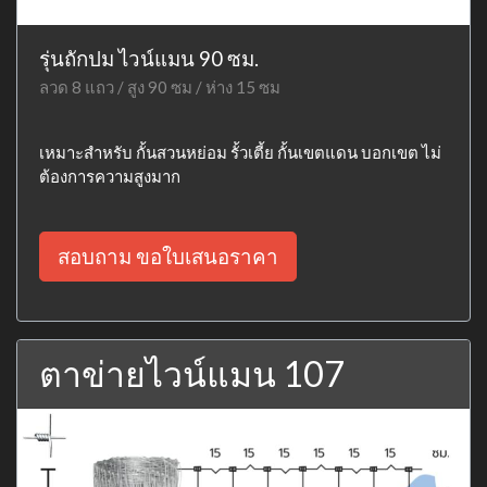
รุ่นถักปม ไวน์แมน 90 ซม.
ลวด 8 แถว / สูง 90 ซม / ห่าง 15 ซม
เหมาะสำหรับ กั้นสวนหย่อม รั้วเตี้ย กั้นเขตแดน บอกเขต ไม่
ต้องการความสูงมาก
สอบถาม ขอใบเสนอราคา
ตาข่ายไวน์แมน 107