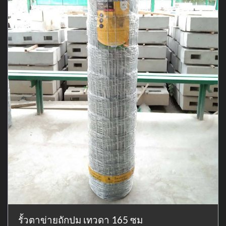
รั้วตาข่ายถักปม เทวดา 165 ซม