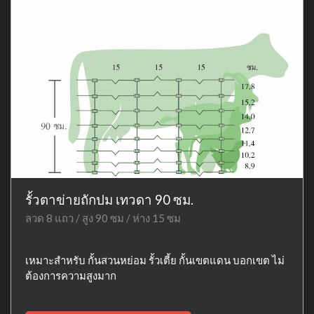
รั้วตาข่ายถักปม เทวดา 90 ซม.
ลวด 8 แถว / สูง 90 ซม / ห่าง 15 ซม
เหมาะสำหรับ กั้นสวนหย่อม รั้วเตี้ย กั้นเขตแดน บอกเขต ไม่
ต้องการความสูงมาก