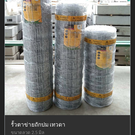
รั้วตาข่ายถักปม เทวดา
ขนาดลวด 2.5 มิล