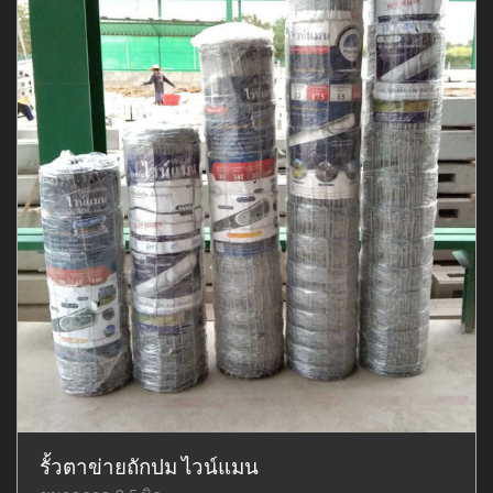
รั้วตาข่ายถักปม ไวน์แมน