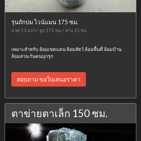
รุ่นถักปม ไวน์แมน 175 ซม.
ลวด 13 แถว / สูง 175 ซม / ห่าง 15 ซม
เหมาะสำหรับ ล้อมเขตแดน ล้อมสัตว์ ล้อมพื้นที่ ล้อมบ้าน
ล้อมสวน กันคนบุกรุก
สอบถาม ขอใบเสนอราคา
ตาข่ายตาเล็ก 150 ซม.