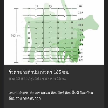
รั้วตาข่ายถักปม เทวดา 165 ซม.
ลวด 12 แถว / สูง 165 ซม / ห่าง 15 ซม
เหมาะสำหรับ ล้อมเขตแดน ล้อมสัตว์ ล้อมพื้นที่ ล้อมบ้าน
ล้อมสวน กันคนบุกรุก