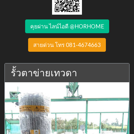
คุยผ่าน ไลน์ไอดี @HORHOME
สายด่วน โทร 081-4674663
รั้วตาข่ายเทวดา