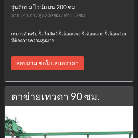
รุ่นถักปม ไวน์แมน 200 ซม
ลวด 14 แถว / สูง 200 ซม / ห่าง 15 ซม
เหมาะสำหรับ รั้วกั้นสัตว์ รั้วล้อมแพะ รั้วล้อมแกะ รั้วล้อมสวน
ที่ต้องการความสูงมาก
สอบถาม ขอใบเสนอราคา
ตาข่ายเทวดา 90 ซม.