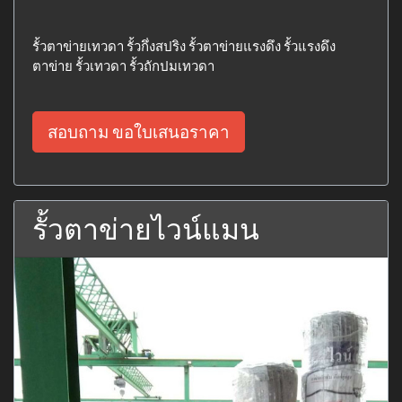
รั้วตาข่ายเทวดา รั้วกึ่งสปริง รั้วตาข่ายแรงดึง รั้วแรงดึง
ตาข่าย รั้วเทวดา รั้วถักปมเทวดา
สอบถาม ขอใบเสนอราคา
รั้วตาข่ายไวน์แมน