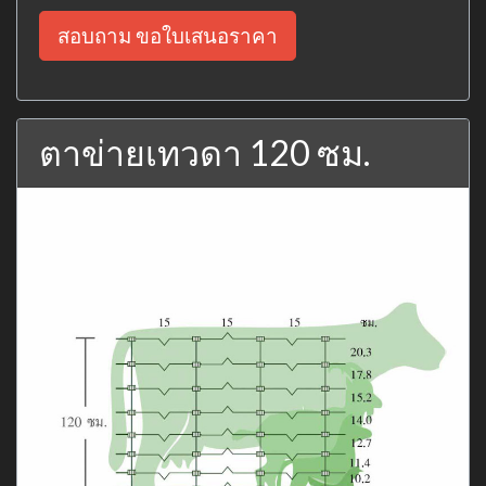
สอบถาม ขอใบเสนอราคา
ตาข่ายเทวดา 120 ซม.