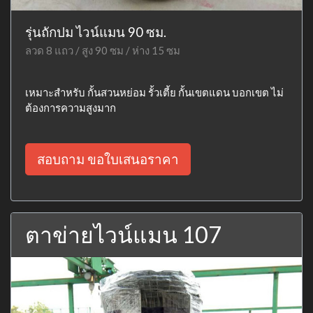
รุ่นถักปม ไวน์แมน 90 ซม.
ลวด 8 แถว / สูง 90 ซม / ห่าง 15 ซม
เหมาะสำหรับ กั้นสวนหย่อม รั้วเตี้ย กั้นเขตแดน บอกเขต ไม่
ต้องการความสูงมาก
สอบถาม ขอใบเสนอราคา
ตาข่ายไวน์แมน 107