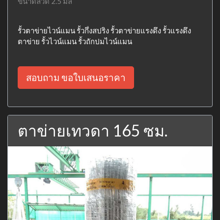
ขนาดลวด 2.5 มิล
รั้วตาข่ายไวน์แมน รั้วกึ่งสปริง รั้วตาข่ายแรงดึง รั้วแรงดึง
ตาข่าย รั้วไวน์แมน รั้วถักปมไวน์แมน
สอบถาม ขอใบเสนอราคา
ตาข่ายเทวดา 165 ซม.