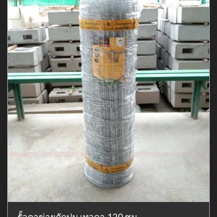
รั้วตาข่ายถักปม เทวดา 120 ซม.