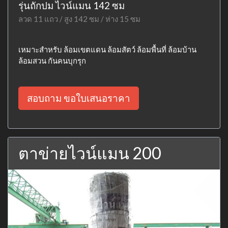
รุ่นถักปม ไวน์แมน 142 ซม
ลวด 11 แถว / สูง 142 ซม / ห่าง 15 ซม
เหมาะสำหรับ ล้อมเขตแดน ล้อมสัตว์ ล้อมพื้นที่ ล้อมบ้าน
ล้อมสวน กันคนบุกรุก
สอบถาม ขอใบเสนอราคา
ตาข่ายไวน์แมน 200