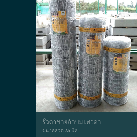
รั้วตาข่ายถักปม เทวดา
ขนาดลวด 2.5 มิล