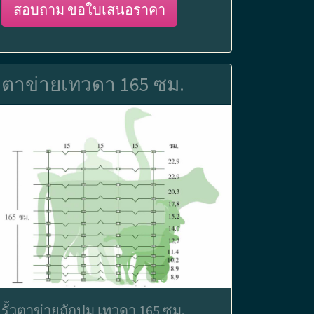
สอบถาม ขอใบเสนอราคา
ตาข่ายเทวดา 165 ซม.
รั้วตาข่ายถักปม เทวดา 165 ซม.