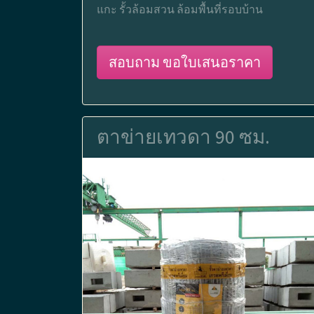
แกะ รั้วล้อมสวน ล้อมพื้นที่รอบบ้าน
สอบถาม ขอใบเสนอราคา
ตาข่ายเทวดา 90 ซม.