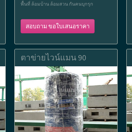
พื้นที่ ล้อมบ้าน ล้อมสวน กันคนบุกรุก
สอบถาม ขอใบเสนอราคา
ตาข่ายไวน์แมน 90