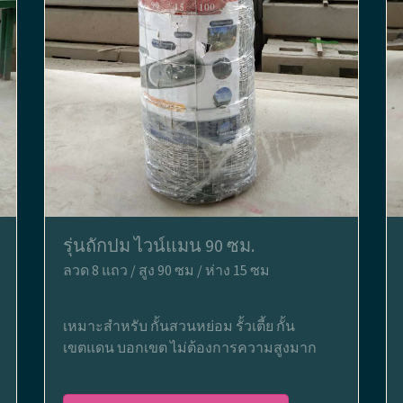
รุ่นถักปม ไวน์แมน 90 ซม.
ลวด 8 แถว / สูง 90 ซม / ห่าง 15 ซม
เหมาะสำหรับ กั้นสวนหย่อม รั้วเตี้ย กั้น
เขตแดน บอกเขต ไม่ต้องการความสูงมาก