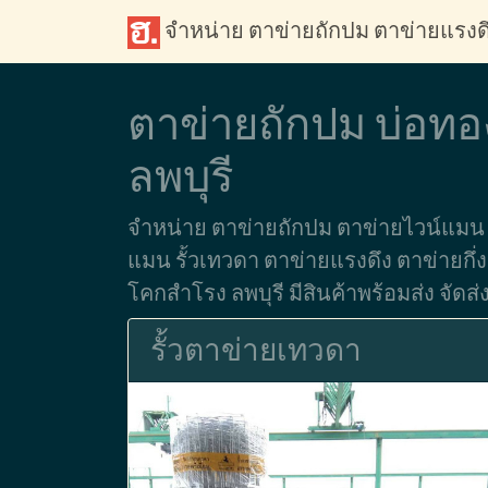
จำหน่าย ตาข่ายถักปม ตาข่ายแรงด
ตาข่ายถักปม บ่อท
ลพบุรี
จำหน่าย ตาข่ายถักปม ตาข่ายไวน์แมน ต
แมน รั้วเทวดา ตาข่ายแรงดึง ตาข่ายกึ่งส
โคกสำโรง ลพบุรี มีสินค้าพร้อมส่ง จัดส่
รั้วตาข่ายเทวดา