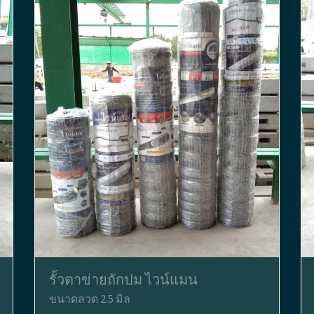
รั้วตาข่ายถักปม ไวน์แมน
ขนาดลวด 2.5 มิล