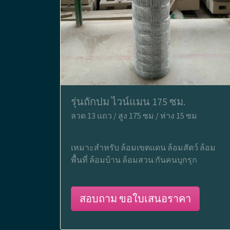
รุ่นถักปม ไวน์แมน 175 ซม.
ลวด 13 แถว / สูง 175 ซม / ห่าง 15 ซม
เหมาะสำหรับ ล้อมเขตแดน ล้อมสัตว์ ล้อม
พื้นที่ ล้อมบ้าน ล้อมสวน กันคนบุกรุก
สอบถาม ขอใบเสนอราคา