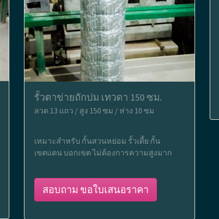
รั้วตาข่ายถักปม เทวดา 150 ซม.
ลวด 13 แถว / สูง 150 ซม / ห่าง 10 ซม
เหมาะสำหรับ กั้นสวนหย่อม รั้วเตี้ย กั้น
เขตแดน บอกเขต ไม่ต้องการความสูงมาก
สอบถาม ขอใบเสนอราคา