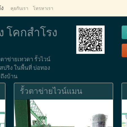
ึง
คุยกับเรา
โทรหาเรา
อง โคกสำโรง
าข่ายเทวดา รั้วไวน์
ปริง ในพื้นที่ บ่อทอง
งถึงบ้าน
รั้วตาข่ายไวน์แมน