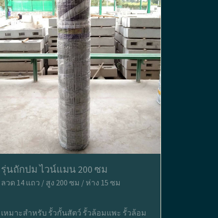
รุ่นถักปม ไวน์แมน 200 ซม
ลวด 14 แถว / สูง 200 ซม / ห่าง 15 ซม
เหมาะสำหรับ รั้วกั้นสัตว์ รั้วล้อมแพะ รั้วล้อม