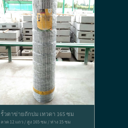
รั้วตาข่ายถักปม เทวดา 165 ซม
ลวด 12 แถว / สูง 165 ซม / ห่าง 15 ซม