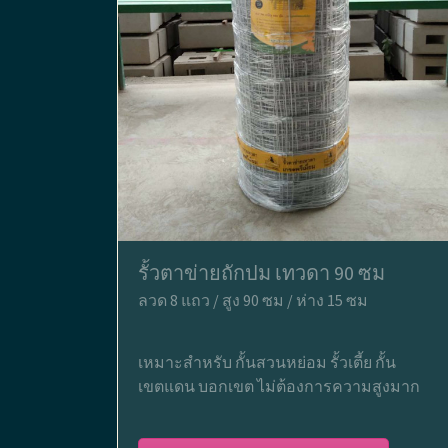
รั้วตาข่ายถักปม เทวดา 90 ซม
ลวด 8 แถว / สูง 90 ซม / ห่าง 15 ซม
เหมาะสำหรับ กั้นสวนหย่อม รั้วเตี้ย กั้น
เขตแดน บอกเขต ไม่ต้องการความสูงมาก