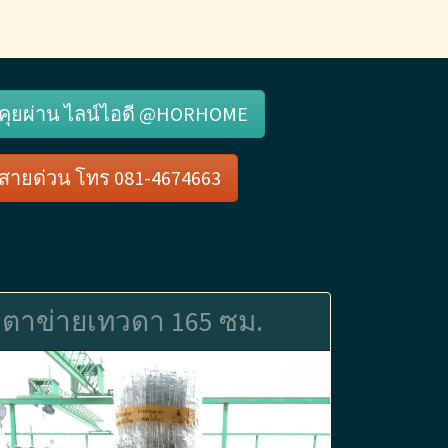
คุยผ่าน ไลน์ไอดี @HORHOME
สายด่วน โทร 081-4674663
ตาข่ายเทวดา 165 ซม.