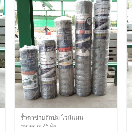
รั้วตาข่ายถักปม ไวน์แมน
ขนาดลวด 2.5 มิล