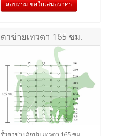
สอบถาม ขอใบเสนอราคา
ตาข่ายเทวดา 165 ซม.
รั้วตาข่ายถักปม เทวดา 165 ซม.