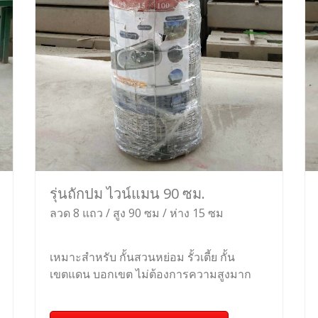
รุ่นถักปม ไวน์แมน 90 ซม.
ลวด 8 แถว / สูง 90 ซม / ห่าง 15 ซม
เหมาะสำหรับ กั้นสวนหย่อม รั้วเตี้ย กั้น
เขตแดน บอกเขต ไม่ต้องการความสูงมาก