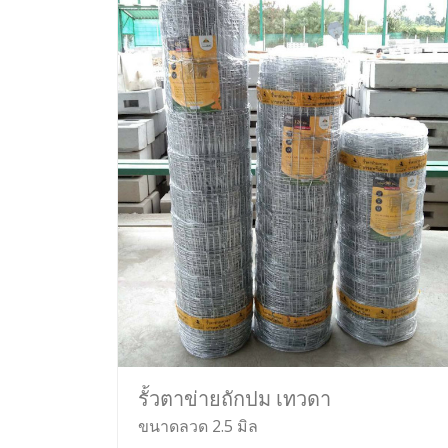
รั้วตาข่ายถักปม เทวดา
ขนาดลวด 2.5 มิล