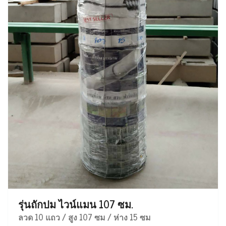
รุ่นถักปม ไวน์แมน 107 ซม.
ลวด 10 แถว / สูง 107 ซม / ห่าง 15 ซม