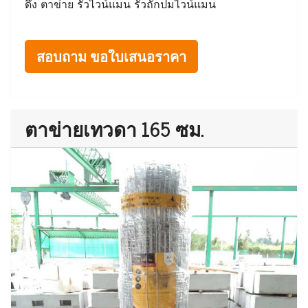
ดึง ตาข่าย รั้วไวน์แมน รั้วถักปมไวน์แมน
สอบถาม ขอใบเสนอราคา
ตาข่ายเทวดา 165 ซม.