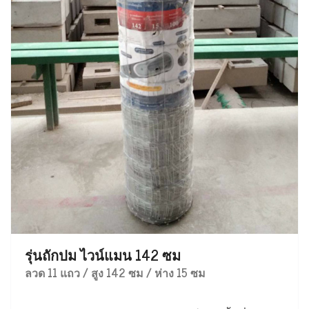
รุ่นถักปม ไวน์แมน 142 ซม
ลวด 11 แถว / สูง 142 ซม / ห่าง 15 ซม