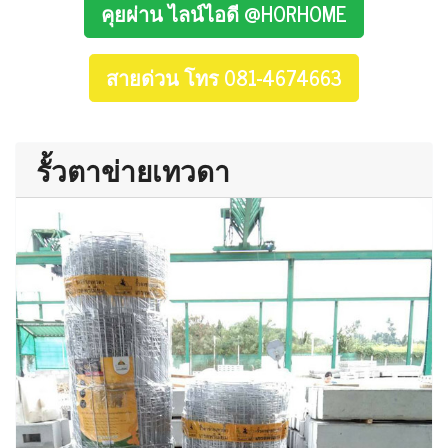
คุยผ่าน ไลน์ไอดี @HORHOME
สายด่วน โทร 081-4674663
รั้วตาข่ายเทวดา