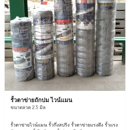
รั้วตาข่ายถักปม ไวน์แมน
ขนาดลวด 2.5 มิล
รั้วตาข่ายไวน์แมน รั้วกึ่งสปริง รั้วตาข่ายแรงดึง รั้วแรง