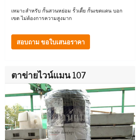
เหมาะสำหรับ กั้นสวนหย่อม รั้วเตี้ย กั้นเขตแดน บอก
เขต ไม่ต้องการความสูงมาก
สอบถาม ขอใบเสนอราคา
ตาข่ายไวน์แมน 107