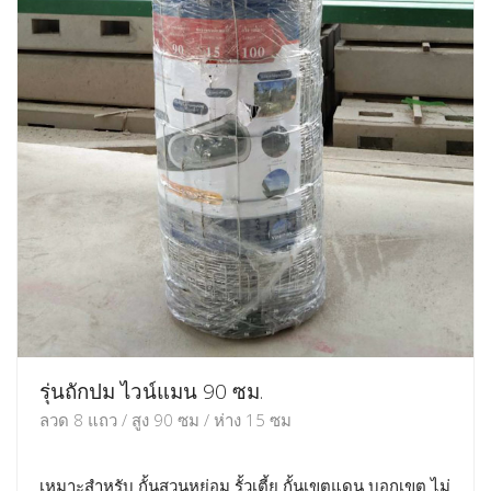
รุ่นถักปม ไวน์แมน 90 ซม.
ลวด 8 แถว / สูง 90 ซม / ห่าง 15 ซม
เหมาะสำหรับ กั้นสวนหย่อม รั้วเตี้ย กั้นเขตแดน บอกเขต ไม่