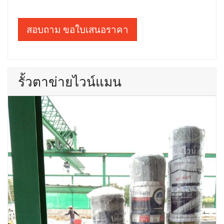
สอบถาม ขอใบเสนอราคา
รั้วตาข่ายไวน์แมน