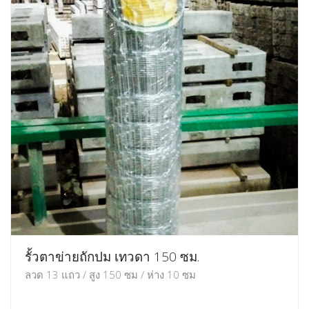
รั้วตาข่ายถักปม เทวดา 150 ซม.
ลวด 13 แถว / สูง 150 ซม / ห่าง 10 ซม