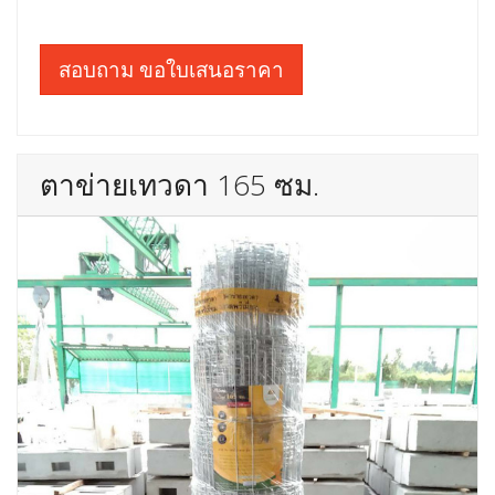
สอบถาม ขอใบเสนอราคา
ตาข่ายเทวดา 165 ซม.