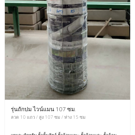
รุ่นถักปม ไวน์แมน 107 ซม.
ลวด 10 แถว / สูง 107 ซม / ห่าง 15 ซม
เหมาะสำหรับ รั้วกั้นสัตว์ รั้วล้อมแพะ รั้วล้อมแกะ รั้วล้อม