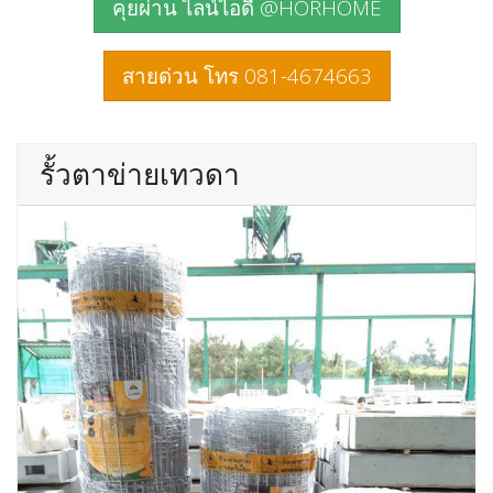
คุยผ่าน ไลน์ไอดี @HORHOME
สายด่วน โทร 081-4674663
รั้วตาข่ายเทวดา