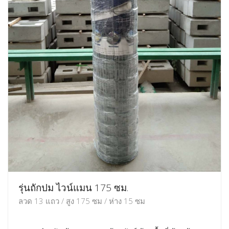
รุ่นถักปม ไวน์แมน 175 ซม.
ลวด 13 แถว / สูง 175 ซม / ห่าง 15 ซม