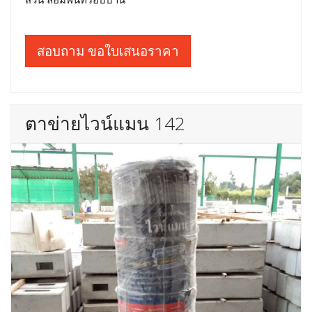
สอบถาม ขอใบเสนอราคา
ตาข่ายไวน์แมน 142