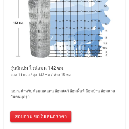
รุ่นถักปม ไวน์แมน 142 ซม.
ลวด 11 แถว / สูง 142 ซม / ห่าง 15 ซม
เหมาะสำหรับ ล้อมเขตแดน ล้อมสัตว์ ล้อมพื้นที่ ล้อมบ้าน ล้อมสวน
กันคนบุกรุก
สอบถาม ขอใบเสนอราคา