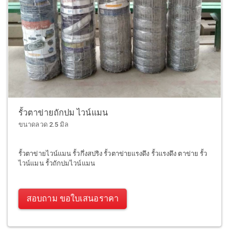
รั้วตาข่ายถักปม ไวน์แมน
ขนาดลวด 2.5 มิล
รั้วตาข่ายไวน์แมน รั้วกึ่งสปริง รั้วตาข่ายแรงดึง รั้วแรงดึง ตาข่าย รั้ว
ไวน์แมน รั้วถักปมไวน์แมน
สอบถาม ขอใบเสนอราคา