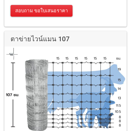
สอบถาม ขอใบเสนอราคา
ตาข่ายไวน์แมน 107