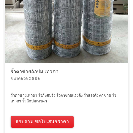
รั้วตาข่ายถักปม เทวดา
ขนาดลวด 2.5 มิล
รั้วตาข่ายเทวดา รั้วกึ่งสปริง รั้วตาข่ายแรงดึง รั้วแรงดึง ตาข่าย รั้ว
เทวดา รั้วถักปมเทวดา
สอบถาม ขอใบเสนอราคา