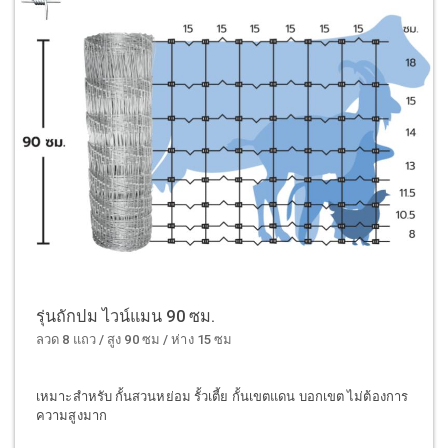
รุ่นถักปม ไวน์แมน 90 ซม.
ลวด 8 แถว / สูง 90 ซม / ห่าง 15 ซม
เหมาะสำหรับ กั้นสวนหย่อม รั้วเตี้ย กั้นเขตแดน บอกเขต ไม่ต้องการ
ความสูงมาก