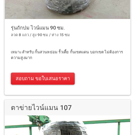
รุ่นถักปม ไวน์แมน 90 ซม.
ลวด 8 แถว / สูง 90 ซม / ห่าง 15 ซม
เหมาะสำหรับ กั้นสวนหย่อม รั้วเตี้ย กั้นเขตแดน บอกเขต ไม่ต้องการ
ความสูงมาก
สอบถาม ขอใบเสนอราคา
ตาข่ายไวน์แมน 107