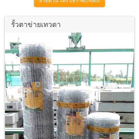
สายด่วน โทร 081-4674663
รั้วตาข่ายเทวดา