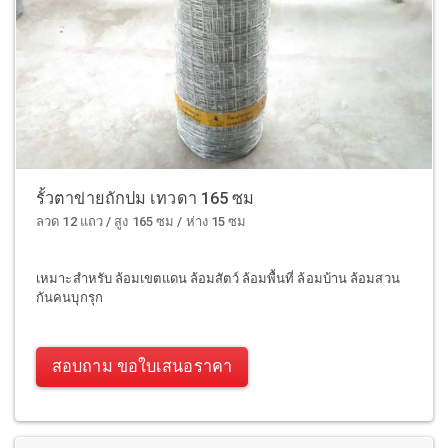
รั้วตาข่ายถักปม เทวดา 165 ซม
ลวด 12 แถว / สูง 165 ซม / ห่าง 15 ซม
เหมาะสำหรับ ล้อมเขตแดน ล้อมสัตว์ ล้อมพื้นที่ ล้อมบ้าน ล้อมสวน
กันคนบุกรุก
สอบถาม ขอใบเสนอราคา