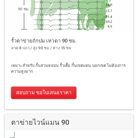
รั้วตาข่ายถักปม เทวดา 90 ซม.
ลวด 8 แถว / สูง 90 ซม / ห่าง 15 ซม
เหมาะสำหรับ กั้นสวนหย่อม รั้วเตี้ย กั้นเขตแดน บอกเขต ไม่ต้องการ
ความสูงมาก
สอบถาม ขอใบเสนอราคา
ตาข่ายไวน์แมน 90