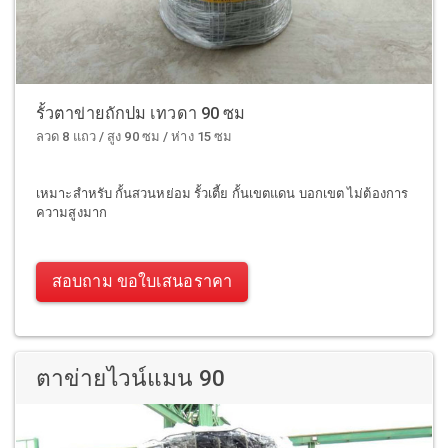
รั้วตาข่ายถักปม เทวดา 90 ซม
ลวด 8 แถว / สูง 90 ซม / ห่าง 15 ซม
เหมาะสำหรับ กั้นสวนหย่อม รั้วเตี้ย กั้นเขตแดน บอกเขต ไม่ต้องการ
ความสูงมาก
สอบถาม ขอใบเสนอราคา
ตาข่ายไวน์แมน 90