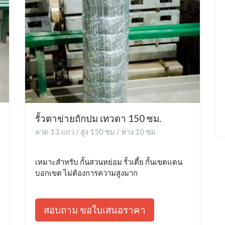
รั้วตาข่ายถักปม เทวดา 150 ซม.
ลวด 13 แถว / สูง 150 ซม / ห่าง 10 ซม
เหมาะสำหรับ กั้นสวนหย่อม รั้วเตี้ย กั้นเขตแดน
บอกเขต ไม่ต้องการความสูงมาก
สอบถาม ขอใบเสนอราคา