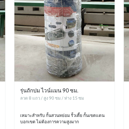
รุ่นถักปม ไวน์แมน 90 ซม.
ลวด 8 แถว / สูง 90 ซม / ห่าง 15 ซม
เหมาะสำหรับ กั้นสวนหย่อม รั้วเตี้ย กั้นเขตแดน
บอกเขต ไม่ต้องการความสูงมาก