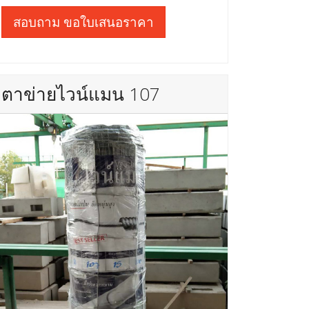
สอบถาม ขอใบเสนอราคา
ตาข่ายไวน์แมน 107