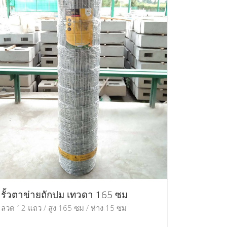
รั้วตาข่ายถักปม เทวดา 165 ซม
ลวด 12 แถว / สูง 165 ซม / ห่าง 15 ซม