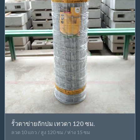
รั้วตาข่ายถักปม เทวดา 120 ซม.
ลวด 10 แถว / สูง 120 ซม / ห่าง 15 ซม