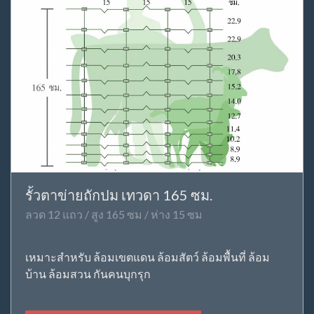
รั้วตาข่ายถักปม เทวดา 165 ซม.
ลวด 12 แถว / สูง 165 ซม / ห่าง 15 ซม
เหมาะสำหรับ ล้อมเขตแดน ล้อมสัตว์ ล้อมพื้นที่ ล้อม
บ้าน ล้อมสวน กันคนบุกรุก