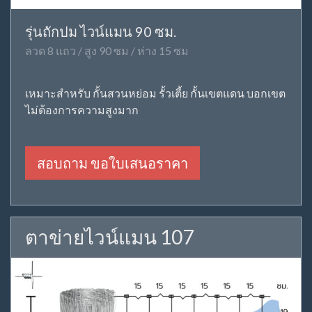
รุ่นถักปม ไวน์แมน 90 ซม.
ลวด 8 แถว / สูง 90 ซม / ห่าง 15 ซม
เหมาะสำหรับ กั้นสวนหย่อม รั้วเตี้ย กั้นเขตแดน บอกเขต
ไม่ต้องการความสูงมาก
สอบถาม ขอใบเสนอราคา
ตาข่ายไวน์แมน 107