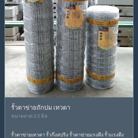
รั้วตาข่ายถักปม เทวดา
ขนาดลวด 2.5 มิล
รั้วตาข่ายเทวดา รั้วกึ่งสปริง รั้วตาข่ายแรงดึง รั้วแรงดึง