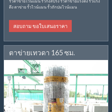
รั้วตาข่ายไวน์แมน รั้วกึ่งสปริง รั้วตาข่ายแรงดึง รั้วแรง
ดึง ตาข่าย รั้วไวน์แมน รั้วถักปมไวน์แมน
สอบถาม ขอใบเสนอราคา
ตาข่ายเทวดา 165 ซม.