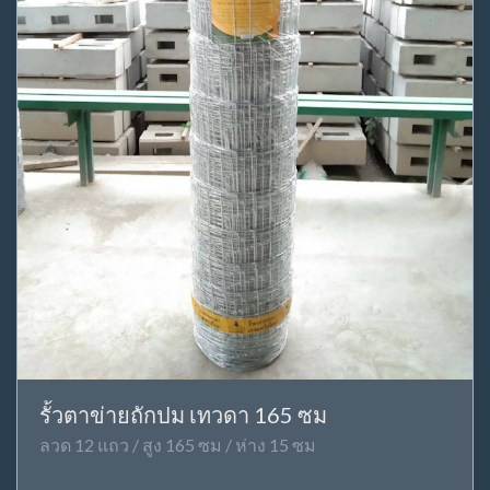
รั้วตาข่ายถักปม เทวดา 165 ซม
ลวด 12 แถว / สูง 165 ซม / ห่าง 15 ซม