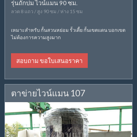
รุ่นถักปม ไวน์แมน 90 ซม.
ลวด 8 แถว / สูง 90 ซม / ห่าง 15 ซม
เหมาะสำหรับ กั้นสวนหย่อม รั้วเตี้ย กั้นเขตแดน บอกเขต
ไม่ต้องการความสูงมาก
สอบถาม ขอใบเสนอราคา
ตาข่ายไวน์แมน 107