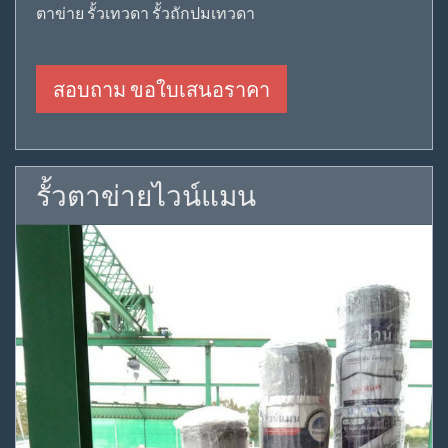
ตาข่าย รั้วเทวดา รั้วถักปมเทวดา
สอบถาม ขอใบเสนอราคา
รั้วตาข่ายไวน์แมน