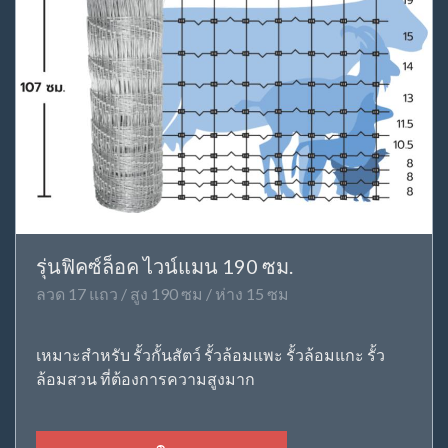
รุ่นฟิคซ์ล็อค ไวน์แมน 190 ซม.
ลวด 17 แถว / สูง 190 ซม / ห่าง 15 ซม
เหมาะสำหรับ รั้วกั้นสัตว์ รั้วล้อมแพะ รั้วล้อมแกะ รั้ว
ล้อมสวน ที่ต้องการความสูงมาก