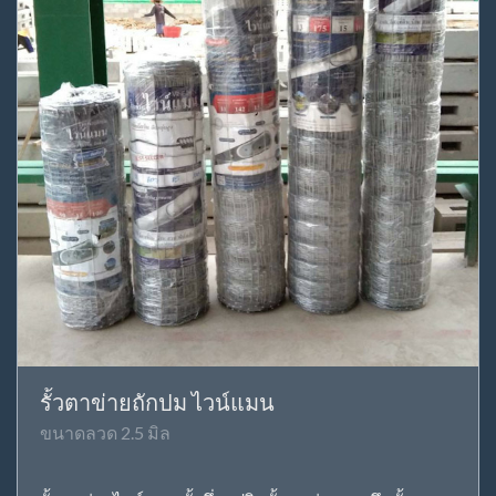
รั้วตาข่ายถักปม ไวน์แมน
ขนาดลวด 2.5 มิล