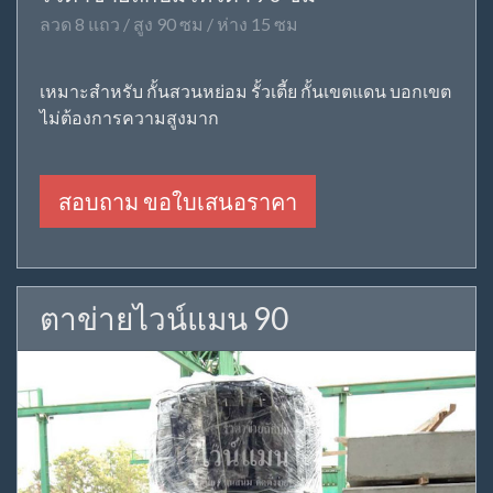
ลวด 8 แถว / สูง 90 ซม / ห่าง 15 ซม
เหมาะสำหรับ กั้นสวนหย่อม รั้วเตี้ย กั้นเขตแดน บอกเขต
ไม่ต้องการความสูงมาก
สอบถาม ขอใบเสนอราคา
ตาข่ายไวน์แมน 90