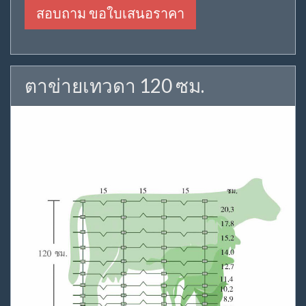
สอบถาม ขอใบเสนอราคา
ตาข่ายเทวดา 120 ซม.