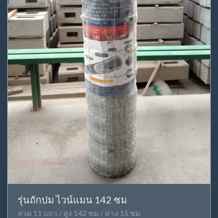
รุ่นถักปม ไวน์แมน 142 ซม
ลวด 11 แถว / สูง 142 ซม / ห่าง 15 ซม