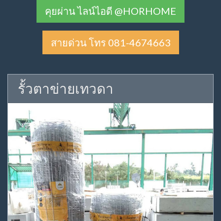
คุยผ่าน ไลน์ไอดี @HORHOME
สายด่วน โทร 081-4674663
รั้วตาข่ายเทวดา