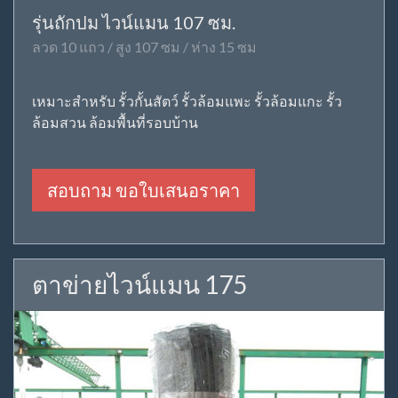
รุ่นถักปม ไวน์แมน 107 ซม.
ลวด 10 แถว / สูง 107 ซม / ห่าง 15 ซม
เหมาะสำหรับ รั้วกั้นสัตว์ รั้วล้อมแพะ รั้วล้อมแกะ รั้ว
ล้อมสวน ล้อมพื้นที่รอบบ้าน
สอบถาม ขอใบเสนอราคา
ตาข่ายไวน์แมน 175