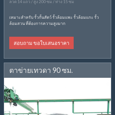
ลวด 14 แถว / สูง 200 ซม / ห่าง 15 ซม
เหมาะสำหรับ รั้วกั้นสัตว์ รั้วล้อมแพะ รั้วล้อมแกะ รั้ว
ล้อมสวน ที่ต้องการความสูงมาก
สอบถาม ขอใบเสนอราคา
ตาข่ายเทวดา 90 ซม.