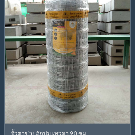
รั้วตาข่ายถักปม เทวดา 90 ซม