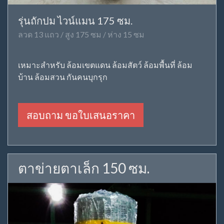
รุ่นถักปม ไวน์แมน 175 ซม.
ลวด 13 แถว / สูง 175 ซม / ห่าง 15 ซม
เหมาะสำหรับ ล้อมเขตแดน ล้อมสัตว์ ล้อมพื้นที่ ล้อม
บ้าน ล้อมสวน กันคนบุกรุก
สอบถาม ขอใบเสนอราคา
ตาข่ายตาเล็ก 150 ซม.