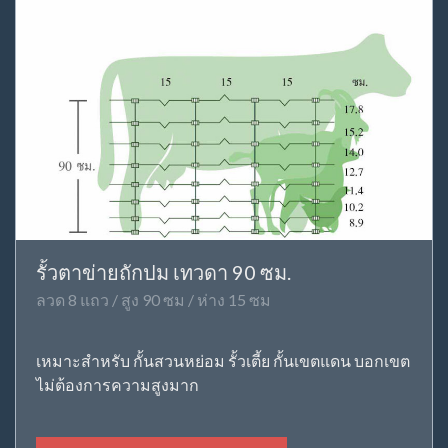
รั้วตาข่ายถักปม เทวดา 90 ซม.
ลวด 8 แถว / สูง 90 ซม / ห่าง 15 ซม
เหมาะสำหรับ กั้นสวนหย่อม รั้วเตี้ย กั้นเขตแดน บอกเขต
ไม่ต้องการความสูงมาก