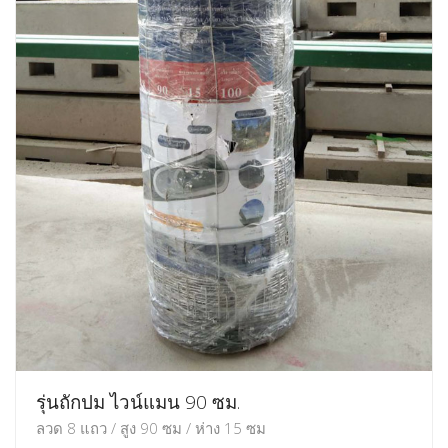
รุ่นถักปม ไวน์แมน 90 ซม.
ลวด 8 แถว / สูง 90 ซม / ห่าง 15 ซม