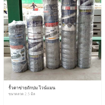
รั้วตาข่ายถักปม ไวน์แมน
ขนาดลวด 2.5 มิล