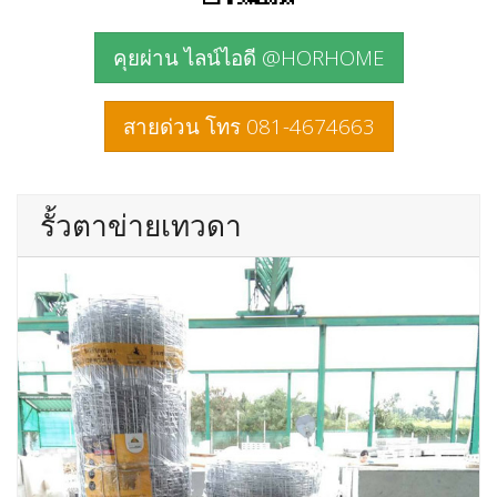
คุยผ่าน ไลน์ไอดี @HORHOME
สายด่วน โทร 081-4674663
รั้วตาข่ายเทวดา