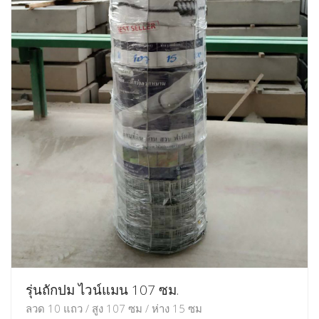
รุ่นถักปม ไวน์แมน 107 ซม.
ลวด 10 แถว / สูง 107 ซม / ห่าง 15 ซม