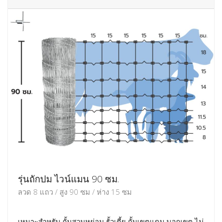
รุ่นถักปม ไวน์แมน 90 ซม.
ลวด 8 แถว / สูง 90 ซม / ห่าง 15 ซม
เหมาะสำหรับ กั้นสวนหย่อม รั้วเตี้ย กั้นเขตแดน บอกเขต ไม่