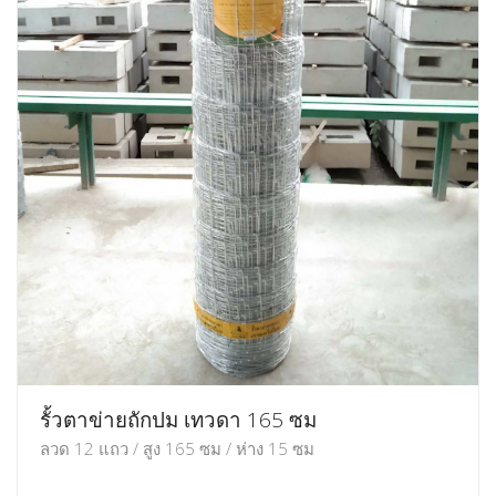
รั้วตาข่ายถักปม เทวดา 165 ซม
ลวด 12 แถว / สูง 165 ซม / ห่าง 15 ซม