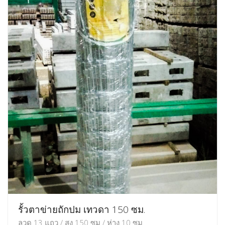
รั้วตาข่ายถักปม เทวดา 150 ซม.
ลวด 13 แถว / สูง 150 ซม / ห่าง 10 ซม