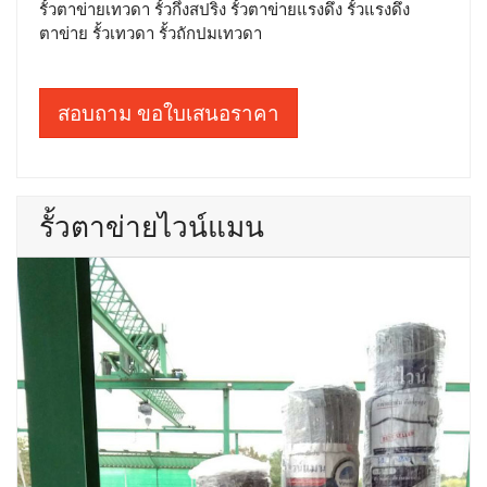
รั้วตาข่ายเทวดา รั้วกึ่งสปริง รั้วตาข่ายแรงดึง รั้วแรงดึง
ตาข่าย รั้วเทวดา รั้วถักปมเทวดา
สอบถาม ขอใบเสนอราคา
รั้วตาข่ายไวน์แมน