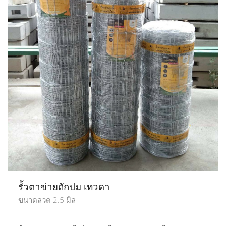
รั้วตาข่ายถักปม เทวดา
ขนาดลวด 2.5 มิล