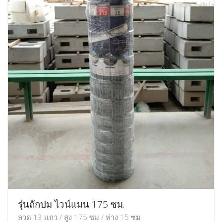
รุ่นถักปม ไวน์แมน 175 ซม.
ลวด 13 แถว / สูง 175 ซม / ห่าง 15 ซม