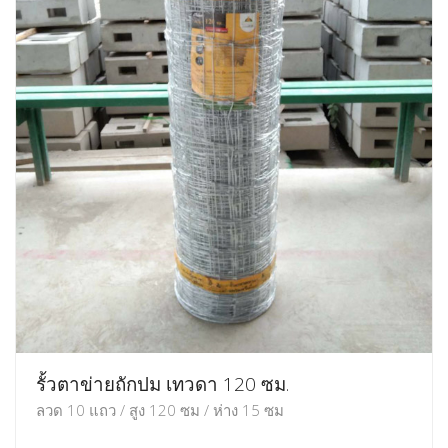
รั้วตาข่ายถักปม เทวดา 120 ซม.
ลวด 10 แถว / สูง 120 ซม / ห่าง 15 ซม