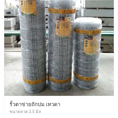
รั้วตาข่ายถักปม เทวดา
ขนาดลวด 2.5 มิล