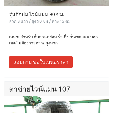
รุ่นถักปม ไวน์แมน 90 ซม.
ลวด 8 แถว / สูง 90 ซม / ห่าง 15 ซม
เหมาะสำหรับ กั้นสวนหย่อม รั้วเตี้ย กั้นเขตแดน บอก
เขต ไม่ต้องการความสูงมาก
สอบถาม ขอใบเสนอราคา
ตาข่ายไวน์แมน 107