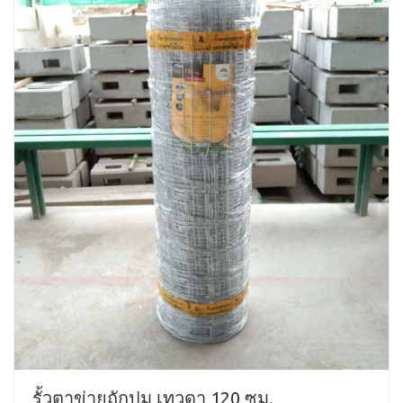
รั้วตาข่ายถักปม เทวดา 120 ซม.