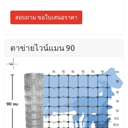
สอบถาม ขอใบเสนอราคา
ตาข่ายไวน์แมน 90