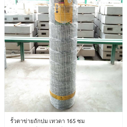
รั้วตาข่ายถักปม เทวดา 165 ซม