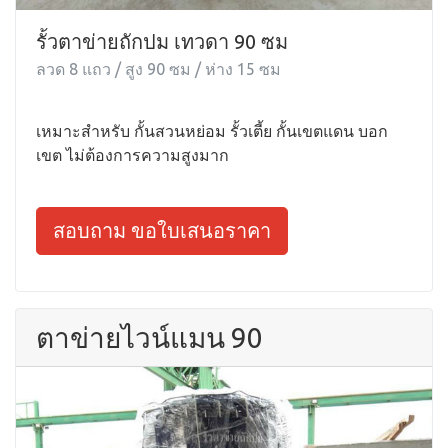
รั้วตาข่ายถักปม เทวดา 90 ซม
ลวด 8 แถว / สูง 90 ซม / ห่าง 15 ซม
เหมาะสำหรับ กั้นสวนหย่อม รั้วเตี้ย กั้นเขตแดน บอก
เขต ไม่ต้องการความสูงมาก
สอบถาม ขอใบเสนอราคา
ตาข่ายไวน์แมน 90