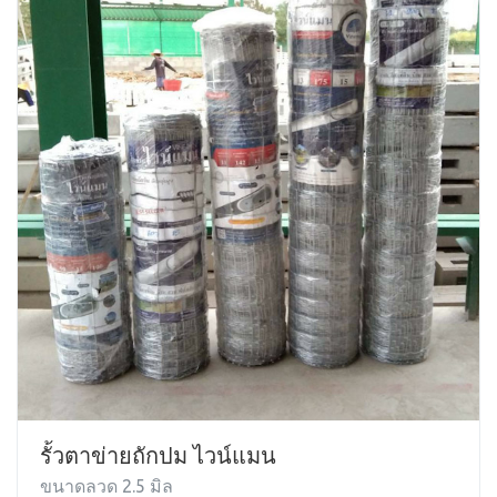
รั้วตาข่ายถักปม ไวน์แมน
ขนาดลวด 2.5 มิล