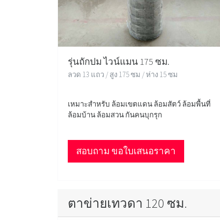
รุ่นถักปม ไวน์แมน 175 ซม.
ลวด 13 แถว / สูง 175 ซม / ห่าง 15 ซม
เหมาะสำหรับ ล้อมเขตแดน ล้อมสัตว์ ล้อมพื้นที่
ล้อมบ้าน ล้อมสวน กันคนบุกรุก
สอบถาม ขอใบเสนอราคา
ตาข่ายเทวดา 120 ซม.