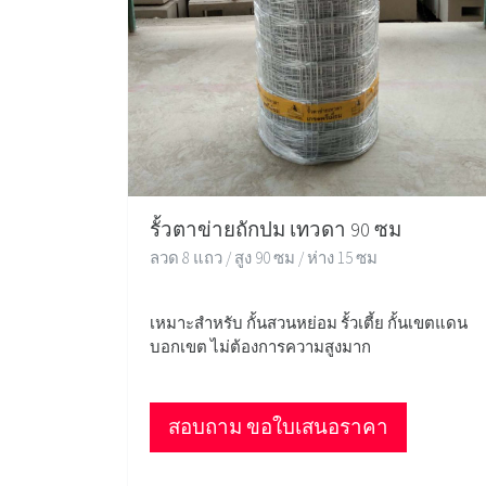
รั้วตาข่ายถักปม เทวดา 90 ซม
ลวด 8 แถว / สูง 90 ซม / ห่าง 15 ซม
เหมาะสำหรับ กั้นสวนหย่อม รั้วเตี้ย กั้นเขตแดน
บอกเขต ไม่ต้องการความสูงมาก
สอบถาม ขอใบเสนอราคา