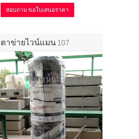
สอบถาม ขอใบเสนอราคา
ตาข่ายไวน์แมน 107