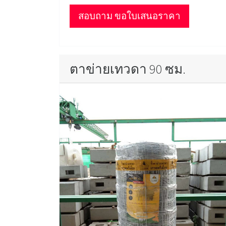
สอบถาม ขอใบเสนอราคา
ตาข่ายเทวดา 90 ซม.