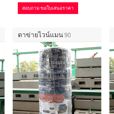
สอบถาม ขอใบเสนอราคา
ตาข่ายไวน์แมน 90