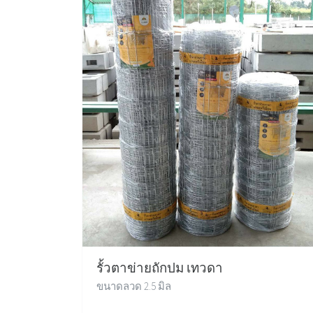
รั้วตาข่ายถักปม เทวดา
ขนาดลวด 2.5 มิล