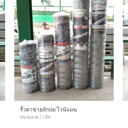
รั้วตาข่ายถักปม ไวน์แมน
ขนาดลวด 2.5 มิล