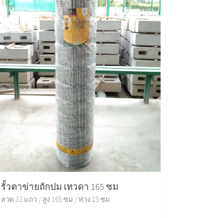
รั้วตาข่ายถักปม เทวดา 165 ซม
ลวด 12 แถว / สูง 165 ซม / ห่าง 15 ซม