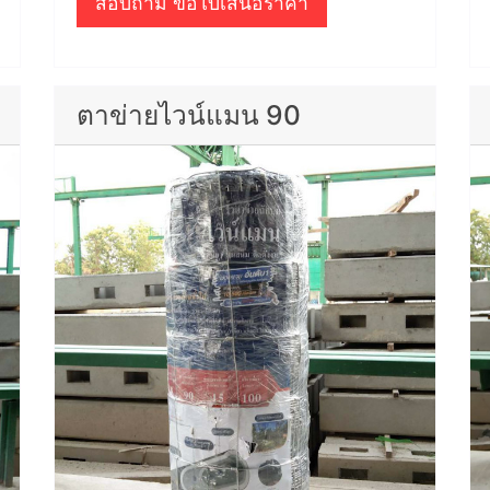
สอบถาม ขอใบเสนอราคา
ตาข่ายไวน์แมน 90