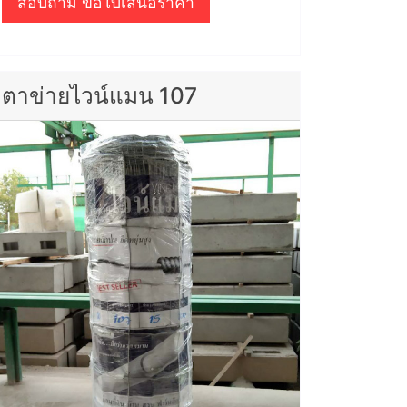
สอบถาม ขอใบเสนอราคา
ตาข่ายไวน์แมน 107