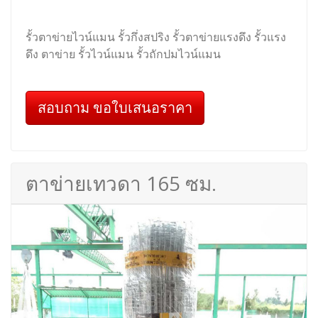
รั้วตาข่ายไวน์แมน รั้วกึ่งสปริง รั้วตาข่ายแรงดึง รั้วแรง
ดึง ตาข่าย รั้วไวน์แมน รั้วถักปมไวน์แมน
สอบถาม ขอใบเสนอราคา
ตาข่ายเทวดา 165 ซม.