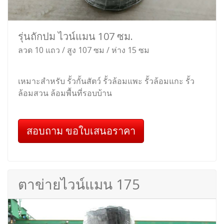
รุ่นถักปม ไวน์แมน 107 ซม.
ลวด 10 แถว / สูง 107 ซม / ห่าง 15 ซม
เหมาะสำหรับ รั้วกั้นสัตว์ รั้วล้อมแพะ รั้วล้อมแกะ รั้ว
ล้อมสวน ล้อมพื้นที่รอบบ้าน
สอบถาม ขอใบเสนอราคา
ตาข่ายไวน์แมน 175