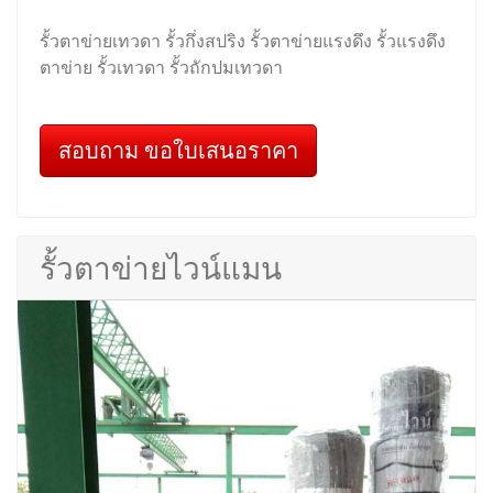
รั้วตาข่ายเทวดา รั้วกึ่งสปริง รั้วตาข่ายแรงดึง รั้วแรงดึง
ตาข่าย รั้วเทวดา รั้วถักปมเทวดา
สอบถาม ขอใบเสนอราคา
รั้วตาข่ายไวน์แมน