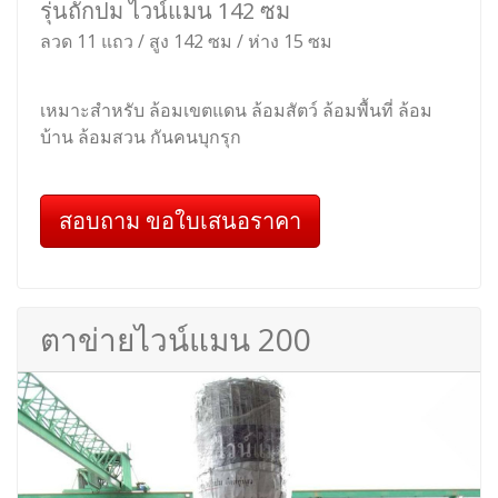
รุ่นถักปม ไวน์แมน 142 ซม
ลวด 11 แถว / สูง 142 ซม / ห่าง 15 ซม
เหมาะสำหรับ ล้อมเขตแดน ล้อมสัตว์ ล้อมพื้นที่ ล้อม
บ้าน ล้อมสวน กันคนบุกรุก
สอบถาม ขอใบเสนอราคา
ตาข่ายไวน์แมน 200