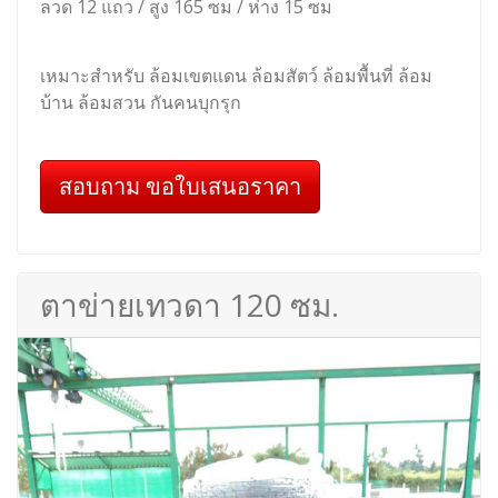
ลวด 12 แถว / สูง 165 ซม / ห่าง 15 ซม
เหมาะสำหรับ ล้อมเขตแดน ล้อมสัตว์ ล้อมพื้นที่ ล้อม
บ้าน ล้อมสวน กันคนบุกรุก
สอบถาม ขอใบเสนอราคา
ตาข่ายเทวดา 120 ซม.