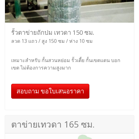
รั้วตาข่ายถักปม เทวดา 150 ซม.
ลวด 13 แถว / สูง 150 ซม / ห่าง 10 ซม
เหมาะสำหรับ กั้นสวนหย่อม รั้วเตี้ย กั้นเขตแดน บอก
เขต ไม่ต้องการความสูงมาก
สอบถาม ขอใบเสนอราคา
ตาข่ายเทวดา 165 ซม.