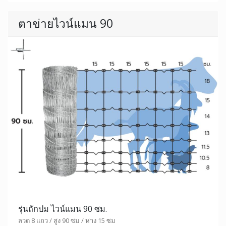
ตาข่ายไวน์แมน 90
รุ่นถักปม ไวน์แมน 90 ซม.
ลวด 8 แถว / สูง 90 ซม / ห่าง 15 ซม