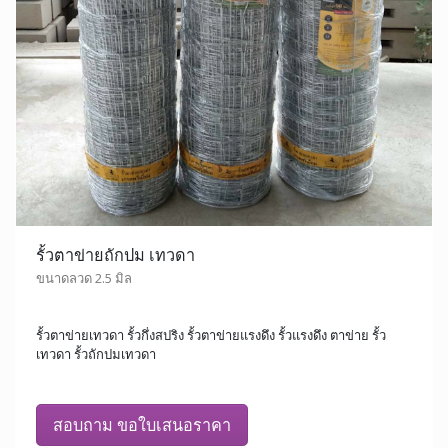
รั้วตาข่ายถักปม เทวดา
ขนาดลวด 2.5 มิล
รั้วตาข่ายเทวดา รั้วกึ่งสปริง รั้วตาข่ายแรงดึง รั้วแรงดึง ตาข่าย รั้ว
เทวดา รั้วถักปมเทวดา
สอบถาม ขอใบเสนอราคา