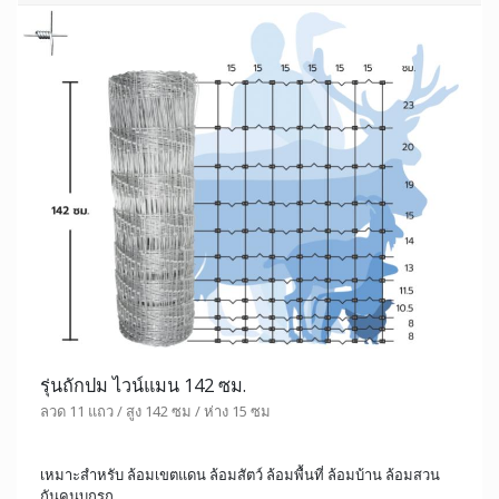
รุ่นถักปม ไวน์แมน 142 ซม.
ลวด 11 แถว / สูง 142 ซม / ห่าง 15 ซม
เหมาะสำหรับ ล้อมเขตแดน ล้อมสัตว์ ล้อมพื้นที่ ล้อมบ้าน ล้อมสวน
กันคนบุกรุก