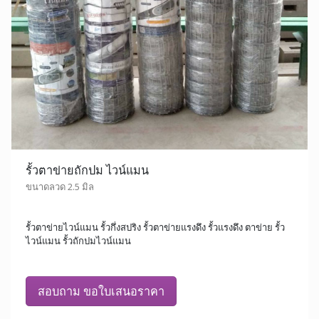
รั้วตาข่ายถักปม ไวน์แมน
ขนาดลวด 2.5 มิล
รั้วตาข่ายไวน์แมน รั้วกึ่งสปริง รั้วตาข่ายแรงดึง รั้วแรงดึง ตาข่าย รั้ว
ไวน์แมน รั้วถักปมไวน์แมน
สอบถาม ขอใบเสนอราคา