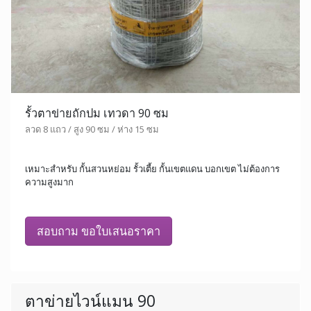
รั้วตาข่ายถักปม เทวดา 90 ซม
ลวด 8 แถว / สูง 90 ซม / ห่าง 15 ซม
เหมาะสำหรับ กั้นสวนหย่อม รั้วเตี้ย กั้นเขตแดน บอกเขต ไม่ต้องการ
ความสูงมาก
สอบถาม ขอใบเสนอราคา
ตาข่ายไวน์แมน 90