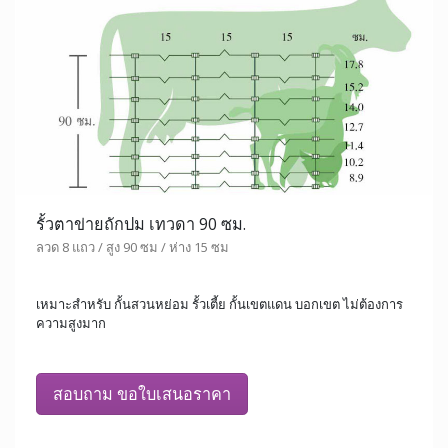
รั้วตาข่ายถักปม เทวดา 90 ซม.
ลวด 8 แถว / สูง 90 ซม / ห่าง 15 ซม
เหมาะสำหรับ กั้นสวนหย่อม รั้วเตี้ย กั้นเขตแดน บอกเขต ไม่ต้องการ
ความสูงมาก
สอบถาม ขอใบเสนอราคา