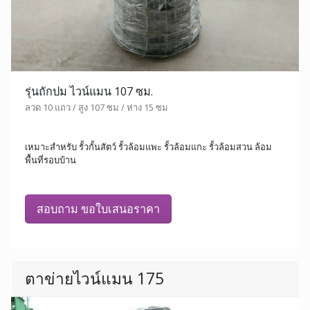
รุ่นถักปม ไวน์แมน 107 ซม.
ลวด 10 แถว / สูง 107 ซม / ห่าง 15 ซม
เหมาะสำหรับ รั้วกั้นสัตว์ รั้วล้อมแพะ รั้วล้อมแกะ รั้วล้อมสวน ล้อม
พื้นที่รอบบ้าน
สอบถาม ขอใบเสนอราคา
ตาข่ายไวน์แมน 175