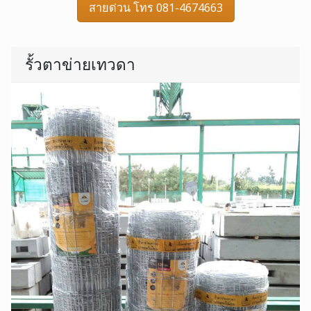
สายด่วน โทร 081-4674663
รั้วตาข่ายเทวดา