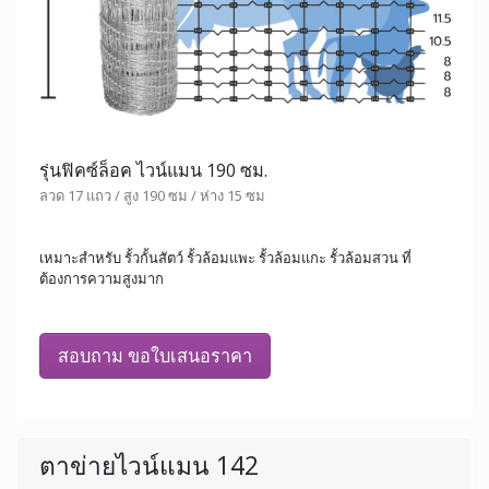
รุ่นฟิคซ์ล็อค ไวน์แมน 190 ซม.
ลวด 17 แถว / สูง 190 ซม / ห่าง 15 ซม
เหมาะสำหรับ รั้วกั้นสัตว์ รั้วล้อมแพะ รั้วล้อมแกะ รั้วล้อมสวน ที่
ต้องการความสูงมาก
สอบถาม ขอใบเสนอราคา
ตาข่ายไวน์แมน 142