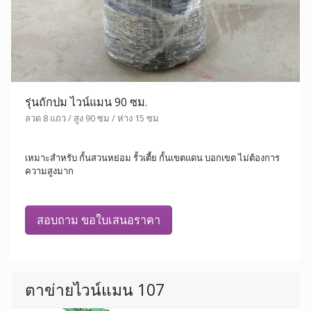
รุ่นถักปม ไวน์แมน 90 ซม.
ลวด 8 แถว / สูง 90 ซม / ห่าง 15 ซม
เหมาะสำหรับ กั้นสวนหย่อม รั้วเตี้ย กั้นเขตแดน บอกเขต ไม่ต้องการ
ความสูงมาก
สอบถาม ขอใบเสนอราคา
ตาข่ายไวน์แมน 107