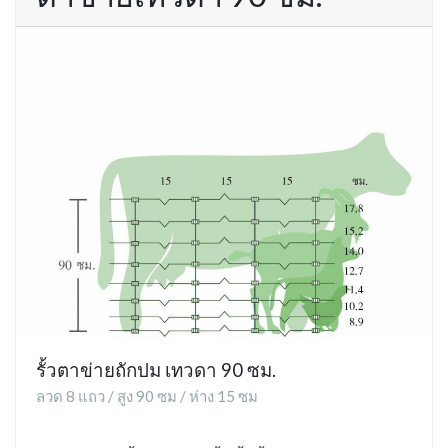
รั้วตาข่ายถักปม เทวดา 90 ซม.
ลวด 8 แถว / สูง 90 ซม / ห่าง 15 ซม