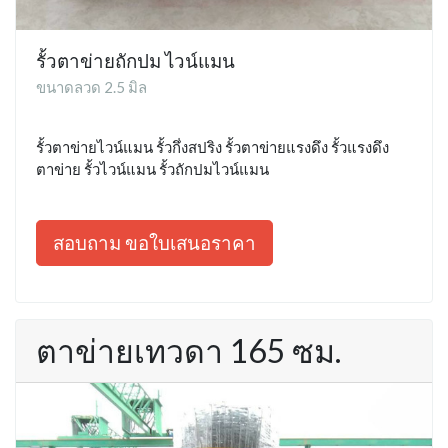
รั้วตาข่ายถักปม ไวน์แมน
ขนาดลวด 2.5 มิล
รั้วตาข่ายไวน์แมน รั้วกึ่งสปริง รั้วตาข่ายแรงดึง รั้วแรงดึง
ตาข่าย รั้วไวน์แมน รั้วถักปมไวน์แมน
สอบถาม ขอใบเสนอราคา
ตาข่ายเทวดา 165 ซม.