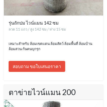
รุ่นถักปม ไวน์แมน 142 ซม
ลวด 11 แถว / สูง 142 ซม / ห่าง 15 ซม
เหมาะสำหรับ ล้อมเขตแดน ล้อมสัตว์ ล้อมพื้นที่ ล้อมบ้าน
ล้อมสวน กันคนบุกรุก
สอบถาม ขอใบเสนอราคา
ตาข่ายไวน์แมน 200