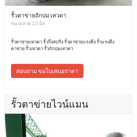
รั้วตาข่ายถักปม เทวดา
ขนาดลวด 2.5 มิล
รั้วตาข่ายเทวดา รั้วกึ่งสปริง รั้วตาข่ายแรงดึง รั้วแรงดึง
ตาข่าย รั้วเทวดา รั้วถักปมเทวดา
สอบถาม ขอใบเสนอราคา
รั้วตาข่ายไวน์แมน