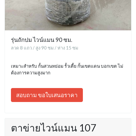
รุ่นถักปม ไวน์แมน 90 ซม.
ลวด 8 แถว / สูง 90 ซม / ห่าง 15 ซม
เหมาะสำหรับ กั้นสวนหย่อม รั้วเตี้ย กั้นเขตแดน บอกเขต ไม่
ต้องการความสูงมาก
สอบถาม ขอใบเสนอราคา
ตาข่ายไวน์แมน 107