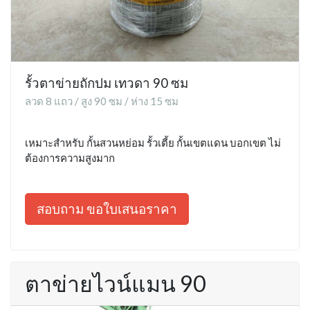
รั้วตาข่ายถักปม เทวดา 90 ซม
ลวด 8 แถว / สูง 90 ซม / ห่าง 15 ซม
เหมาะสำหรับ กั้นสวนหย่อม รั้วเตี้ย กั้นเขตแดน บอกเขต ไม่
ต้องการความสูงมาก
สอบถาม ขอใบเสนอราคา
ตาข่ายไวน์แมน 90