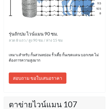
รุ่นถักปม ไวน์แมน 90 ซม.
ลวด 8 แถว / สูง 90 ซม / ห่าง 15 ซม
เหมาะสำหรับ กั้นสวนหย่อม รั้วเตี้ย กั้นเขตแดน บอกเขต ไม่
ต้องการความสูงมาก
สอบถาม ขอใบเสนอราคา
ตาข่ายไวน์แมน 107