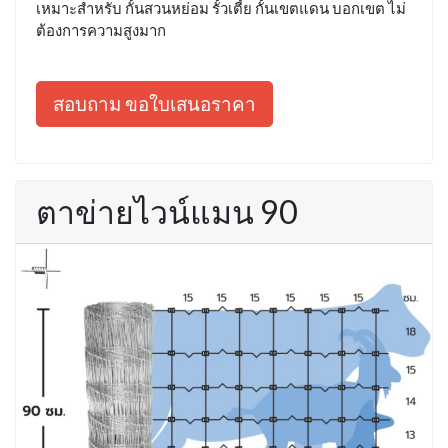
เหมาะสำหรับ กั้นสวนหย่อม รั้วเตี้ย กั้นเขตแดน บอกเขต ไม่
ต้องการความสูงมาก
สอบถาม ขอใบเสนอราคา
ตาข่ายไวน์แมน 90