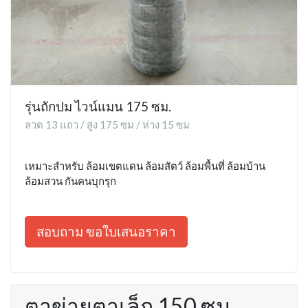
รุ่นถักปม ไวน์แมน 175 ซม.
ลวด 13 แถว / สูง 175 ซม / ห่าง 15 ซม
เหมาะสำหรับ ล้อมเขตแดน ล้อมสัตว์ ล้อมพื้นที่ ล้อมบ้าน
ล้อมสวน กันคนบุกรุก
สอบถาม ขอใบเสนอราคา
ตาข่ายตาเล็ก 150 ซม.