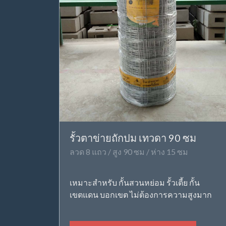
รั้วตาข่ายถักปม เทวดา 90 ซม
ลวด 8 แถว / สูง 90 ซม / ห่าง 15 ซม
เหมาะสำหรับ กั้นสวนหย่อม รั้วเตี้ย กั้น
เขตแดน บอกเขต ไม่ต้องการความสูงมาก