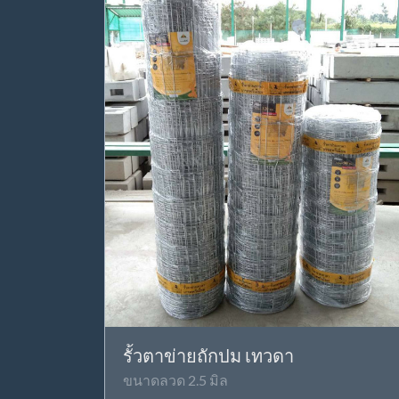
รั้วตาข่ายถักปม เทวดา
ขนาดลวด 2.5 มิล