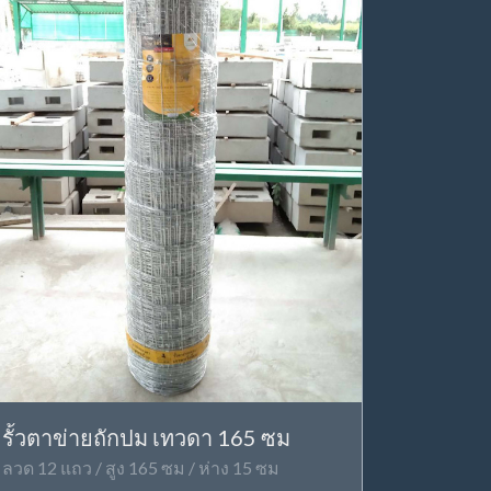
รั้วตาข่ายถักปม เทวดา 165 ซม
ลวด 12 แถว / สูง 165 ซม / ห่าง 15 ซม