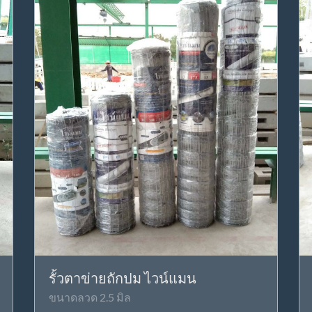
รั้วตาข่ายถักปม ไวน์แมน
ขนาดลวด 2.5 มิล