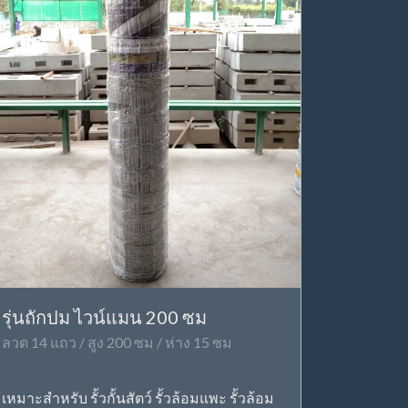
รุ่นถักปม ไวน์แมน 200 ซม
ลวด 14 แถว / สูง 200 ซม / ห่าง 15 ซม
เหมาะสำหรับ รั้วกั้นสัตว์ รั้วล้อมแพะ รั้วล้อม