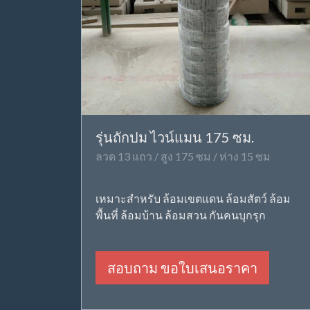
รุ่นถักปม ไวน์แมน 175 ซม.
ลวด 13 แถว / สูง 175 ซม / ห่าง 15 ซม
เหมาะสำหรับ ล้อมเขตแดน ล้อมสัตว์ ล้อม
พื้นที่ ล้อมบ้าน ล้อมสวน กันคนบุกรุก
สอบถาม ขอใบเสนอราคา