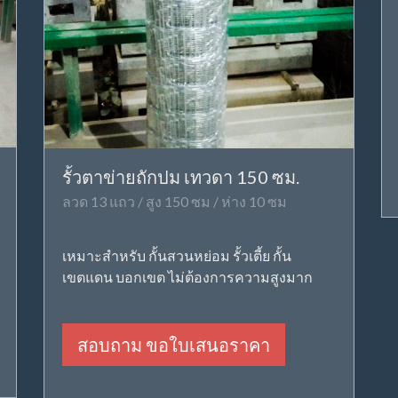
รั้วตาข่ายถักปม เทวดา 150 ซม.
ลวด 13 แถว / สูง 150 ซม / ห่าง 10 ซม
เหมาะสำหรับ กั้นสวนหย่อม รั้วเตี้ย กั้น
เขตแดน บอกเขต ไม่ต้องการความสูงมาก
สอบถาม ขอใบเสนอราคา