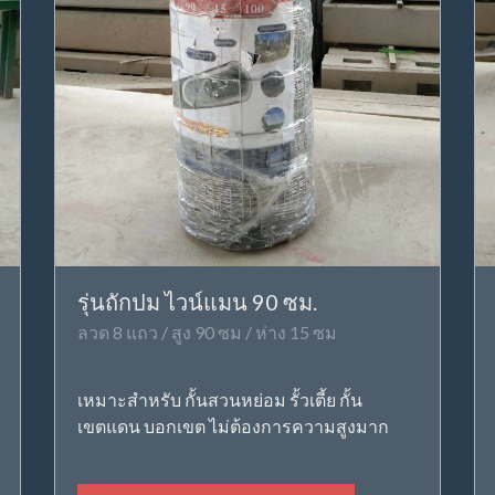
รุ่นถักปม ไวน์แมน 90 ซม.
ลวด 8 แถว / สูง 90 ซม / ห่าง 15 ซม
เหมาะสำหรับ กั้นสวนหย่อม รั้วเตี้ย กั้น
เขตแดน บอกเขต ไม่ต้องการความสูงมาก