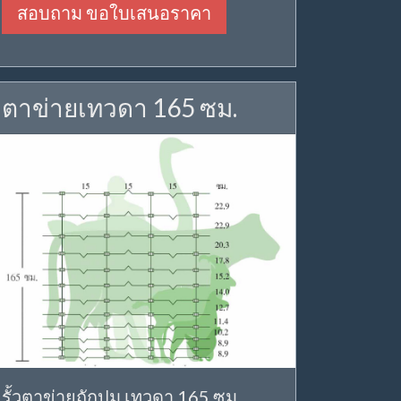
สอบถาม ขอใบเสนอราคา
ตาข่ายเทวดา 165 ซม.
รั้วตาข่ายถักปม เทวดา 165 ซม.