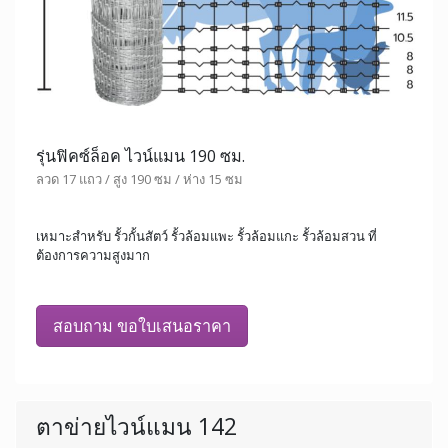
รุ่นฟิคซ์ล็อค ไวน์แมน 190 ซม.
ลวด 17 แถว / สูง 190 ซม / ห่าง 15 ซม
เหมาะสำหรับ รั้วกั้นสัตว์ รั้วล้อมแพะ รั้วล้อมแกะ รั้วล้อมสวน ที่
ต้องการความสูงมาก
สอบถาม ขอใบเสนอราคา
ตาข่ายไวน์แมน 142