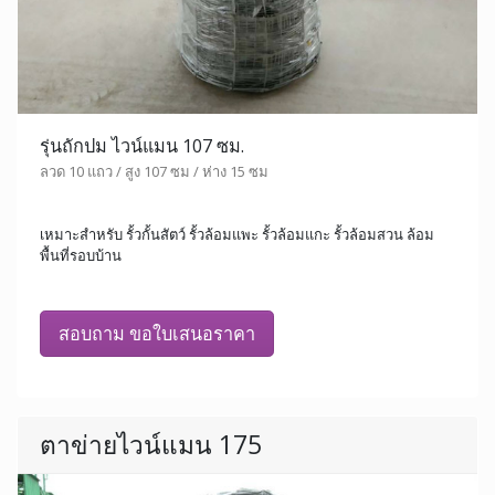
รุ่นถักปม ไวน์แมน 107 ซม.
ลวด 10 แถว / สูง 107 ซม / ห่าง 15 ซม
เหมาะสำหรับ รั้วกั้นสัตว์ รั้วล้อมแพะ รั้วล้อมแกะ รั้วล้อมสวน ล้อม
พื้นที่รอบบ้าน
สอบถาม ขอใบเสนอราคา
ตาข่ายไวน์แมน 175