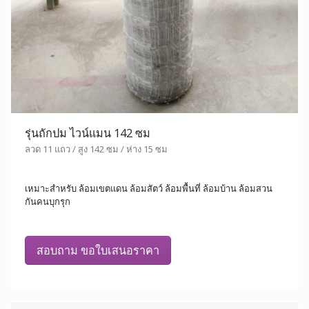
รุ่นถักปม ไวน์แมน 142 ซม
ลวด 11 แถว / สูง 142 ซม / ห่าง 15 ซม
เหมาะสำหรับ ล้อมเขตแดน ล้อมสัตว์ ล้อมพื้นที่ ล้อมบ้าน ล้อมสวน
กันคนบุกรุก
สอบถาม ขอใบเสนอราคา