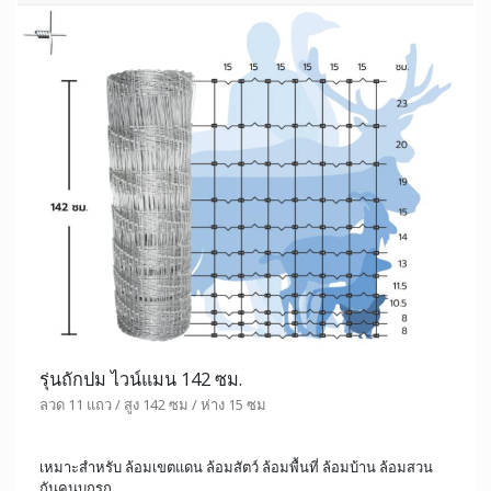
รุ่นถักปม ไวน์แมน 142 ซม.
ลวด 11 แถว / สูง 142 ซม / ห่าง 15 ซม
เหมาะสำหรับ ล้อมเขตแดน ล้อมสัตว์ ล้อมพื้นที่ ล้อมบ้าน ล้อมสวน
กันคนบุกรุก