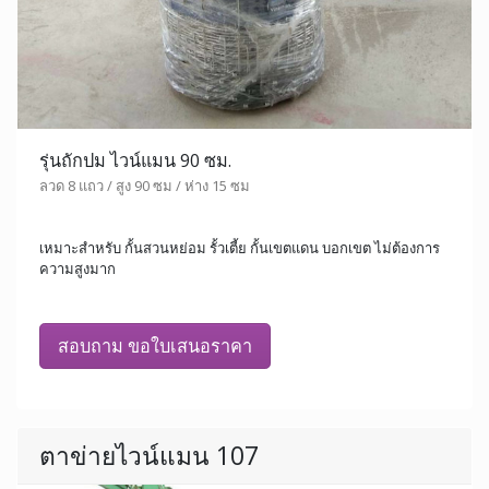
รุ่นถักปม ไวน์แมน 90 ซม.
ลวด 8 แถว / สูง 90 ซม / ห่าง 15 ซม
เหมาะสำหรับ กั้นสวนหย่อม รั้วเตี้ย กั้นเขตแดน บอกเขต ไม่ต้องการ
ความสูงมาก
สอบถาม ขอใบเสนอราคา
ตาข่ายไวน์แมน 107