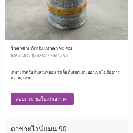
รั้วตาข่ายถักปม เทวดา 90 ซม
ลวด 8 แถว / สูง 90 ซม / ห่าง 15 ซม
เหมาะสำหรับ กั้นสวนหย่อม รั้วเตี้ย กั้นเขตแดน บอกเขต ไม่ต้องการ
ความสูงมาก
สอบถาม ขอใบเสนอราคา
ตาข่ายไวน์แมน 90