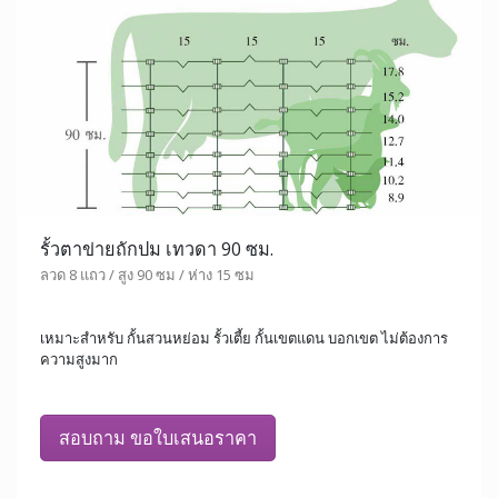
รั้วตาข่ายถักปม เทวดา 90 ซม.
ลวด 8 แถว / สูง 90 ซม / ห่าง 15 ซม
เหมาะสำหรับ กั้นสวนหย่อม รั้วเตี้ย กั้นเขตแดน บอกเขต ไม่ต้องการ
ความสูงมาก
สอบถาม ขอใบเสนอราคา