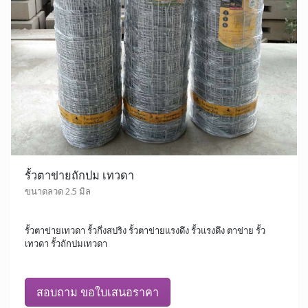
รั้วตาข่ายถักปม เทวดา
ขนาดลวด 2.5 มิล
รั้วตาข่ายเทวดา รั้วกึ่งสปริง รั้วตาข่ายแรงดึง รั้วแรงดึง ตาข่าย รั้ว
เทวดา รั้วถักปมเทวดา
สอบถาม ขอใบเสนอราคา