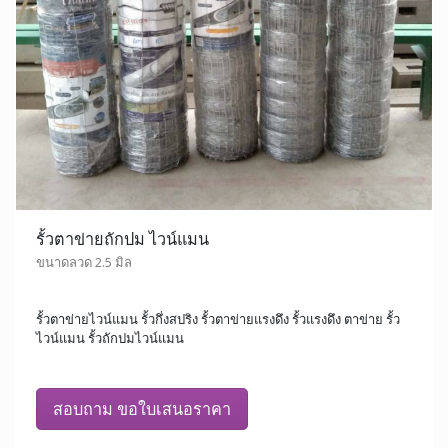
รั้วตาข่ายถักปม ไวน์แมน
ขนาดลวด 2.5 มิล
รั้วตาข่ายไวน์แมน รั้วกึ่งสปริง รั้วตาข่ายแรงดึง รั้วแรงดึง ตาข่าย รั้ว
ไวน์แมน รั้วถักปมไวน์แมน
สอบถาม ขอใบเสนอราคา