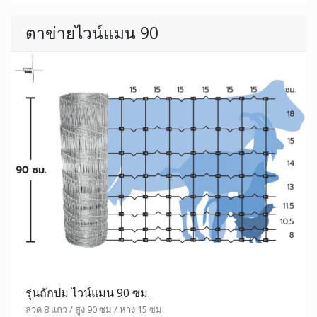
ตาข่ายไวน์แมน 90
รุ่นถักปม ไวน์แมน 90 ซม.
ลวด 8 แถว / สูง 90 ซม / ห่าง 15 ซม