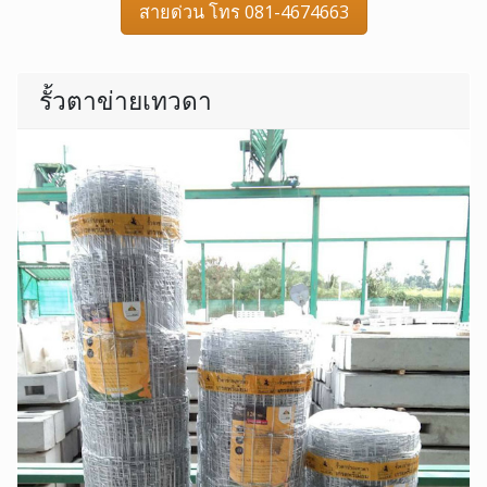
สายด่วน โทร 081-4674663
รั้วตาข่ายเทวดา