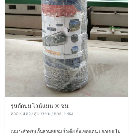
รุ่นถักปม ไวน์แมน 90 ซม.
ลวด 8 แถว / สูง 90 ซม / ห่าง 15 ซม
เหมาะสำหรับ กั้นสวนหย่อม รั้วเตี้ย กั้นเขตแดน บอกเขต ไม่