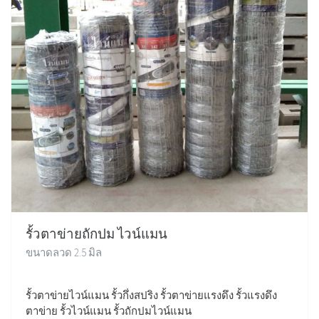
รั้วตาข่ายถักปม ไวน์แมน
ขนาดลวด 2.5 มิล
รั้วตาข่ายไวน์แมน รั้วกึ่งสปริง รั้วตาข่ายแรงดึง รั้วแรงดึง
ตาข่าย รั้วไวน์แมน รั้วถักปมไวน์แมน