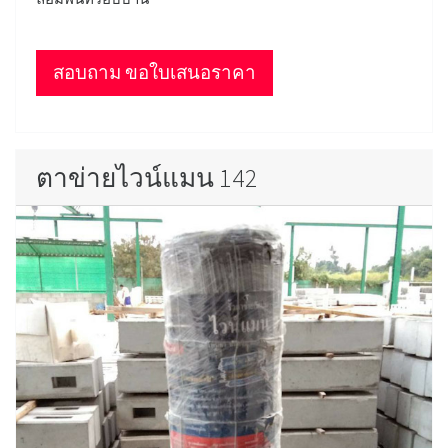
สอบถาม ขอใบเสนอราคา
ตาข่ายไวน์แมน 142