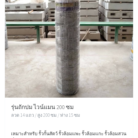
รุ่นถักปม ไวน์แมน 200 ซม
ลวด 14 แถว / สูง 200 ซม / ห่าง 15 ซม
เหมาะสำหรับ รั้วกั้นสัตว์ รั้วล้อมแพะ รั้วล้อมแกะ รั้วล้อมสวน