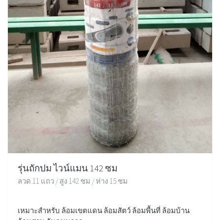
รุ่นถักปม ไวน์แมน 142 ซม
ลวด 11 แถว / สูง 142 ซม / ห่าง 15 ซม
เหมาะสำหรับ ล้อมเขตแดน ล้อมสัตว์ ล้อมพื้นที่ ล้อมบ้าน