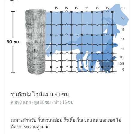
รุ่นถักปม ไวน์แมน 90 ซม.
ลวด 8 แถว / สูง 90 ซม / ห่าง 15 ซม
เหมาะสำหรับ กั้นสวนหย่อม รั้วเตี้ย กั้นเขตแดน บอกเขต ไม่
ต้องการความสูงมาก