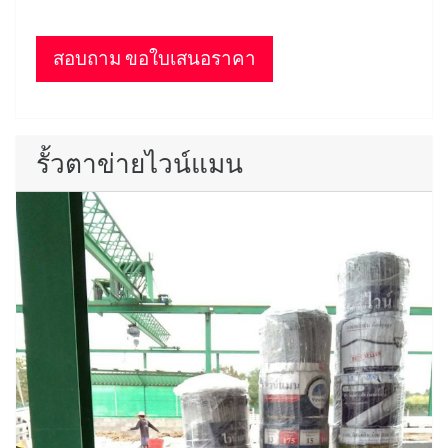
สอบถาม ขอใบเสนอราคา
รั้วตาข่ายไวน์แมน