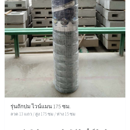
รุ่นถักปม ไวน์แมน 175 ซม.
ลวด 13 แถว / สูง 175 ซม / ห่าง 15 ซม