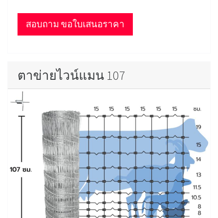
สอบถาม ขอใบเสนอราคา
ตาข่ายไวน์แมน 107