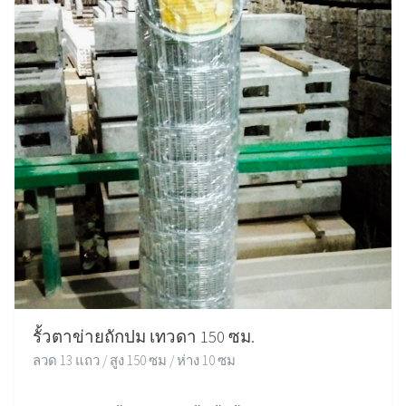
รั้วตาข่ายถักปม เทวดา 150 ซม.
ลวด 13 แถว / สูง 150 ซม / ห่าง 10 ซม