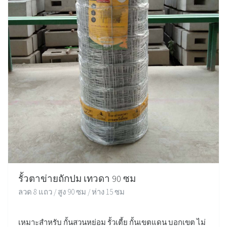
รั้วตาข่ายถักปม เทวดา 90 ซม
ลวด 8 แถว / สูง 90 ซม / ห่าง 15 ซม
เหมาะสำหรับ กั้นสวนหย่อม รั้วเตี้ย กั้นเขตแดน บอกเขต ไม่