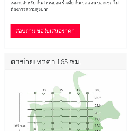
เหมาะสำหรับ กั้นสวนหย่อม รั้วเตี้ย กั้นเขตแดน บอกเขต ไม่
ต้องการความสูงมาก
สอบถาม ขอใบเสนอราคา
ตาข่ายเทวดา 165 ซม.