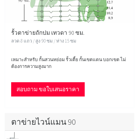
รั้วตาข่ายถักปม เทวดา 90 ซม.
ลวด 8 แถว / สูง 90 ซม / ห่าง 15 ซม
เหมาะสำหรับ กั้นสวนหย่อม รั้วเตี้ย กั้นเขตแดน บอกเขต ไม่
ต้องการความสูงมาก
สอบถาม ขอใบเสนอราคา
ตาข่ายไวน์แมน 90