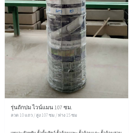
รุ่นถักปม ไวน์แมน 107 ซม.
ลวด 10 แถว / สูง 107 ซม / ห่าง 15 ซม
เหมาะสำหรับ รั้วกั้นสัตว์ รั้วล้อมแพะ รั้วล้อมแกะ รั้วล้อมสวน