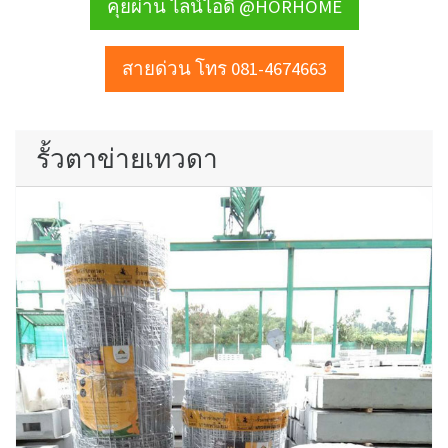
คุยผ่าน ไลน์ไอดี @HORHOME
สายด่วน โทร 081-4674663
รั้วตาข่ายเทวดา