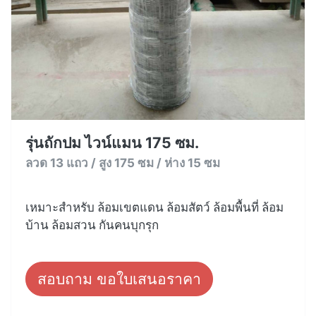
รุ่นถักปม ไวน์แมน 175 ซม.
ลวด 13 แถว / สูง 175 ซม / ห่าง 15 ซม
เหมาะสำหรับ ล้อมเขตแดน ล้อมสัตว์ ล้อมพื้นที่ ล้อม
บ้าน ล้อมสวน กันคนบุกรุก
สอบถาม ขอใบเสนอราคา