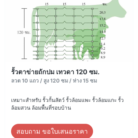
รั้วตาข่ายถักปม เทวดา 120 ซม.
ลวด 10 แถว / สูง 120 ซม / ห่าง 15 ซม
เหมาะสำหรับ รั้วกั้นสัตว์ รั้วล้อมแพะ รั้วล้อมแกะ รั้ว
ล้อมสวน ล้อมพื้นที่รอบบ้าน
สอบถาม ขอใบเสนอราคา