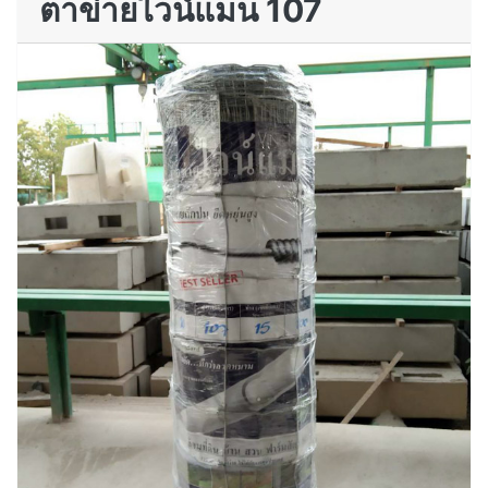
ตาข่ายไวน์แมน 107