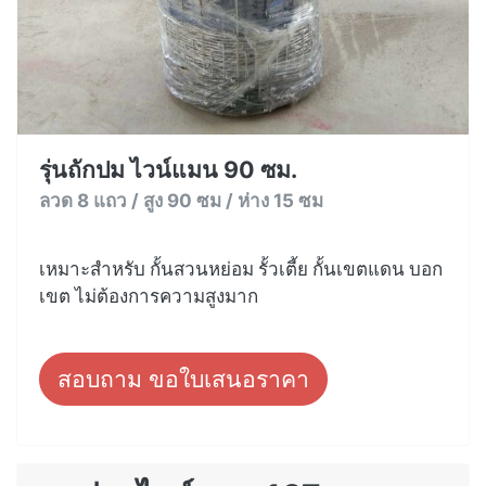
รุ่นถักปม ไวน์แมน 90 ซม.
ลวด 8 แถว / สูง 90 ซม / ห่าง 15 ซม
เหมาะสำหรับ กั้นสวนหย่อม รั้วเตี้ย กั้นเขตแดน บอก
เขต ไม่ต้องการความสูงมาก
สอบถาม ขอใบเสนอราคา