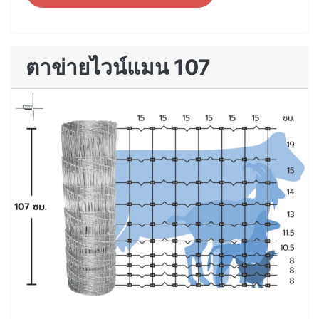
ตาข่ายไวน์แมน 107