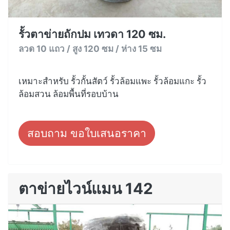
รั้วตาข่ายถักปม เทวดา 120 ซม.
ลวด 10 แถว / สูง 120 ซม / ห่าง 15 ซม
เหมาะสำหรับ รั้วกั้นสัตว์ รั้วล้อมแพะ รั้วล้อมแกะ รั้ว
ล้อมสวน ล้อมพื้นที่รอบบ้าน
สอบถาม ขอใบเสนอราคา
ตาข่ายไวน์แมน 142