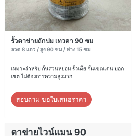
รั้วตาข่ายถักปม เทวดา 90 ซม
ลวด 8 แถว / สูง 90 ซม / ห่าง 15 ซม
เหมาะสำหรับ กั้นสวนหย่อม รั้วเตี้ย กั้นเขตแดน บอก
เขต ไม่ต้องการความสูงมาก
สอบถาม ขอใบเสนอราคา
ตาข่ายไวน์แมน 90