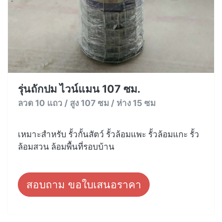
รุ่นถักปม ไวน์แมน 107 ซม.
ลวด 10 แถว / สูง 107 ซม / ห่าง 15 ซม
เหมาะสำหรับ รั้วกั้นสัตว์ รั้วล้อมแพะ รั้วล้อมแกะ รั้ว
ล้อมสวน ล้อมพื้นที่รอบบ้าน
สอบถาม ขอใบเสนอราคา