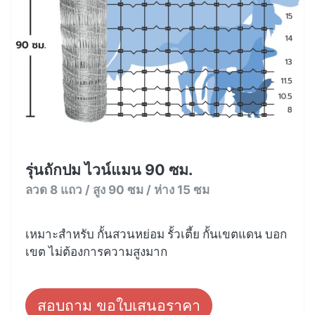
รุ่นถักปม ไวน์แมน 90 ซม.
ลวด 8 แถว / สูง 90 ซม / ห่าง 15 ซม
เหมาะสำหรับ กั้นสวนหย่อม รั้วเตี้ย กั้นเขตแดน บอก
เขต ไม่ต้องการความสูงมาก
สอบถาม ขอใบเสนอราคา