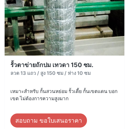
รั้วตาข่ายถักปม เทวดา 150 ซม.
ลวด 13 แถว / สูง 150 ซม / ห่าง 10 ซม
เหมาะสำหรับ กั้นสวนหย่อม รั้วเตี้ย กั้นเขตแดน บอก
เขต ไม่ต้องการความสูงมาก
สอบถาม ขอใบเสนอราคา