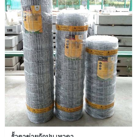
รั้วตาข่ายถักปม เทวดา