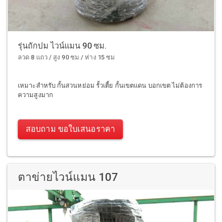
รุ่นถักปม ไวน์แมน 90 ซม.
ลวด 8 แถว / สูง 90 ซม / ห่าง 15 ซม
เหมาะสำหรับ กั้นสวนหย่อม รั้วเตี้ย กั้นเขตแดน บอกเขต ไม่ต้องการ
ความสูงมาก
สอบถาม ขอใบเสนอราคา
ตาข่ายไวน์แมน 107