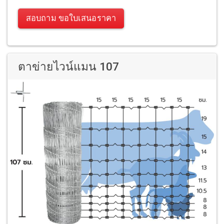
สอบถาม ขอใบเสนอราคา
ตาข่ายไวน์แมน 107