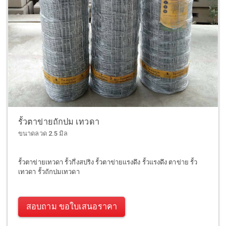
รั้วตาข่ายถักปม เทวดา
ขนาดลวด 2.5 มิล
รั้วตาข่ายเทวดา รั้วกึ่งสปริง รั้วตาข่ายแรงดึง รั้วแรงดึง ตาข่าย รั้ว
เทวดา รั้วถักปมเทวดา
สอบถาม ขอใบเสนอราคา