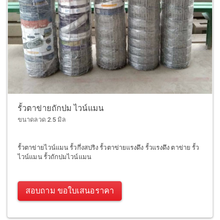
รั้วตาข่ายถักปม ไวน์แมน
ขนาดลวด 2.5 มิล
รั้วตาข่ายไวน์แมน รั้วกึ่งสปริง รั้วตาข่ายแรงดึง รั้วแรงดึง ตาข่าย รั้ว
ไวน์แมน รั้วถักปมไวน์แมน
สอบถาม ขอใบเสนอราคา