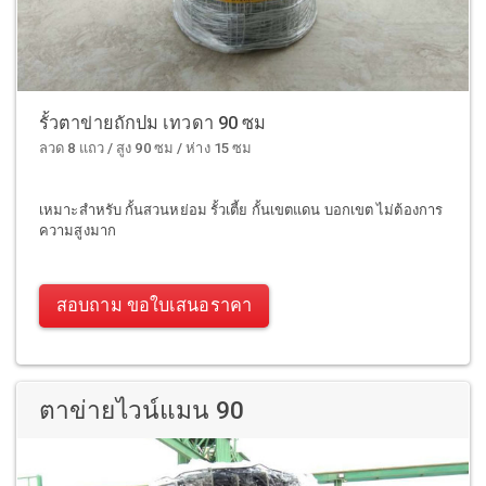
รั้วตาข่ายถักปม เทวดา 90 ซม
ลวด 8 แถว / สูง 90 ซม / ห่าง 15 ซม
เหมาะสำหรับ กั้นสวนหย่อม รั้วเตี้ย กั้นเขตแดน บอกเขต ไม่ต้องการ
ความสูงมาก
สอบถาม ขอใบเสนอราคา
ตาข่ายไวน์แมน 90