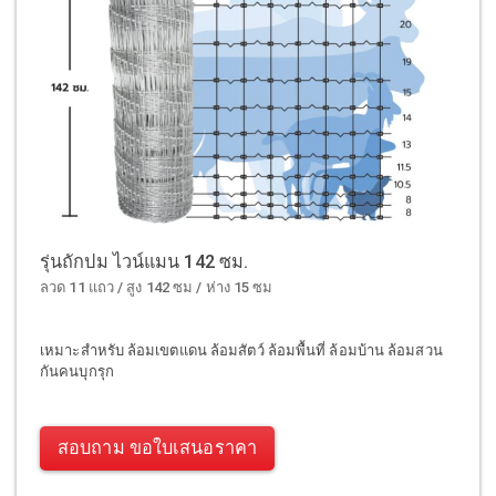
รุ่นถักปม ไวน์แมน 142 ซม.
ลวด 11 แถว / สูง 142 ซม / ห่าง 15 ซม
เหมาะสำหรับ ล้อมเขตแดน ล้อมสัตว์ ล้อมพื้นที่ ล้อมบ้าน ล้อมสวน
กันคนบุกรุก
สอบถาม ขอใบเสนอราคา