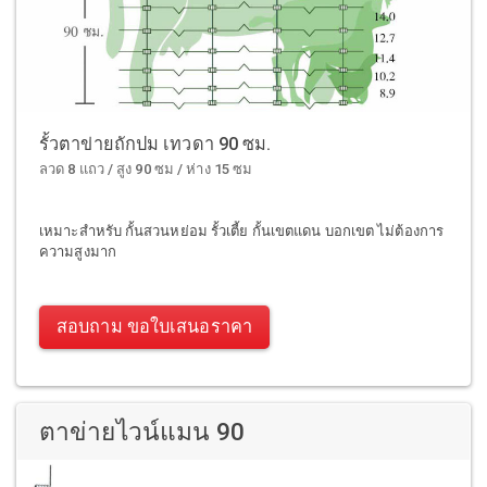
รั้วตาข่ายถักปม เทวดา 90 ซม.
ลวด 8 แถว / สูง 90 ซม / ห่าง 15 ซม
เหมาะสำหรับ กั้นสวนหย่อม รั้วเตี้ย กั้นเขตแดน บอกเขต ไม่ต้องการ
ความสูงมาก
สอบถาม ขอใบเสนอราคา
ตาข่ายไวน์แมน 90