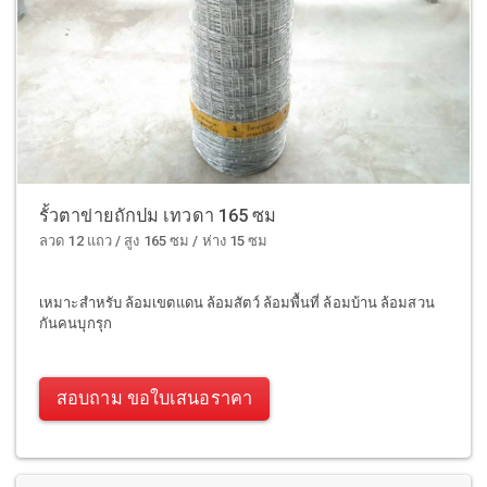
รั้วตาข่ายถักปม เทวดา 165 ซม
ลวด 12 แถว / สูง 165 ซม / ห่าง 15 ซม
เหมาะสำหรับ ล้อมเขตแดน ล้อมสัตว์ ล้อมพื้นที่ ล้อมบ้าน ล้อมสวน
กันคนบุกรุก
สอบถาม ขอใบเสนอราคา