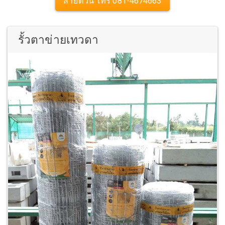
สายด่วน โทร 081-4674663
รั้วตาข่ายเทวดา