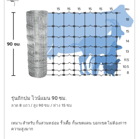
รุ่นถักปม ไวน์แมน 90 ซม.
ลวด 8 แถว / สูง 90 ซม / ห่าง 15 ซม
เหมาะสำหรับ กั้นสวนหย่อม รั้วเตี้ย กั้นเขตแดน บอกเขต ไม่ต้องการ
ความสูงมาก