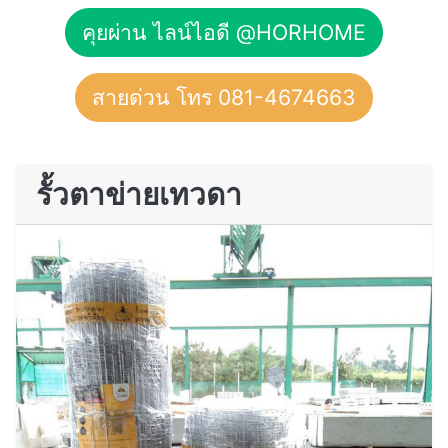
คุยผ่าน ไลน์ไอดี @HORHOME
สายด่วน โทร 081-4674663
รั้วตาข่ายเทวดา