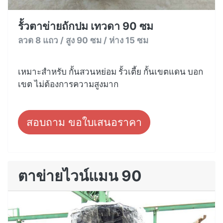
รั้วตาข่ายถักปม เทวดา 90 ซม
ลวด 8 แถว / สูง 90 ซม / ห่าง 15 ซม
เหมาะสำหรับ กั้นสวนหย่อม รั้วเตี้ย กั้นเขตแดน บอก
เขต ไม่ต้องการความสูงมาก
สอบถาม ขอใบเสนอราคา
ตาข่ายไวน์แมน 90