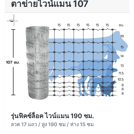
ตาข่ายไวน์แมน 107
รุ่นฟิคซ์ล็อค ไวน์แมน 190 ซม.
ลวด 17 แถว / สูง 190 ซม / ห่าง 15 ซม