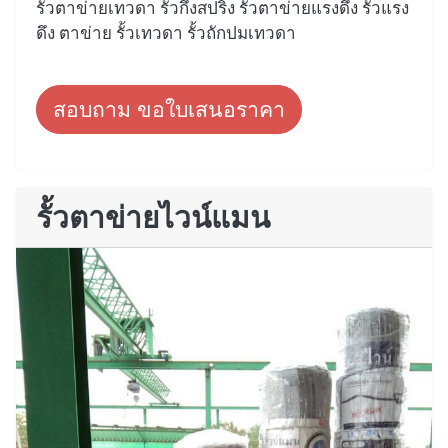
รั้วตาข่ายเทวดา รั้วกึ่งสปริง รั้วตาข่ายแรงดึง รั้วแรง
ดึง ตาข่าย รั้วเทวดา รั้วถักปมเทวดา
สอบถาม ขอใบเสนอราคา
รั้วตาข่ายไวน์แมน