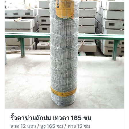
รั้วตาข่ายถักปม เทวดา 165 ซม
ลวด 12 แถว / สูง 165 ซม / ห่าง 15 ซม