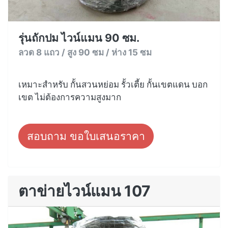
รุ่นถักปม ไวน์แมน 90 ซม.
ลวด 8 แถว / สูง 90 ซม / ห่าง 15 ซม
เหมาะสำหรับ กั้นสวนหย่อม รั้วเตี้ย กั้นเขตแดน บอก
เขต ไม่ต้องการความสูงมาก
สอบถาม ขอใบเสนอราคา
ตาข่ายไวน์แมน 107