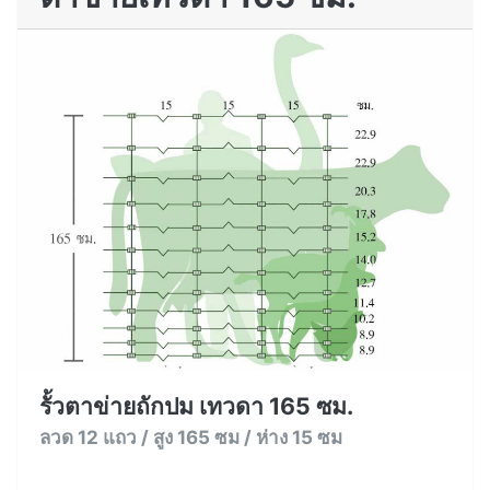
รั้วตาข่ายถักปม เทวดา 165 ซม.
ลวด 12 แถว / สูง 165 ซม / ห่าง 15 ซม