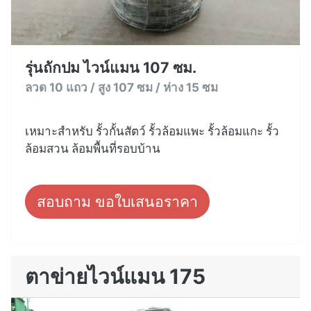
รุ่นถักปม ไวน์แมน 107 ซม.
ลวด 10 แถว / สูง 107 ซม / ห่าง 15 ซม
เหมาะสำหรับ รั้วกั้นสัตว์ รั้วล้อมแพะ รั้วล้อมแกะ รั้ว
ล้อมสวน ล้อมพื้นที่รอบบ้าน
สอบถาม ขอใบเสนอราคา
ตาข่ายไวน์แมน 175