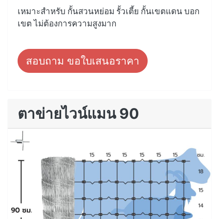
เหมาะสำหรับ กั้นสวนหย่อม รั้วเตี้ย กั้นเขตแดน บอก
เขต ไม่ต้องการความสูงมาก
สอบถาม ขอใบเสนอราคา
ตาข่ายไวน์แมน 90