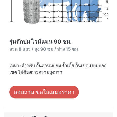
รุ่นถักปม ไวน์แมน 90 ซม.
ลวด 8 แถว / สูง 90 ซม / ห่าง 15 ซม
เหมาะสำหรับ กั้นสวนหย่อม รั้วเตี้ย กั้นเขตแดน บอก
เขต ไม่ต้องการความสูงมาก
สอบถาม ขอใบเสนอราคา