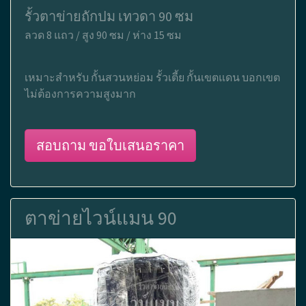
รั้วตาข่ายถักปม เทวดา 90 ซม
ลวด 8 แถว / สูง 90 ซม / ห่าง 15 ซม
เหมาะสำหรับ กั้นสวนหย่อม รั้วเตี้ย กั้นเขตแดน บอกเขต
ไม่ต้องการความสูงมาก
สอบถาม ขอใบเสนอราคา
ตาข่ายไวน์แมน 90