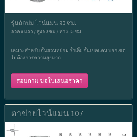
รุ่นถักปม ไวน์แมน 90 ซม.
ลวด 8 แถว / สูง 90 ซม / ห่าง 15 ซม
เหมาะสำหรับ กั้นสวนหย่อม รั้วเตี้ย กั้นเขตแดน บอกเขต
ไม่ต้องการความสูงมาก
สอบถาม ขอใบเสนอราคา
ตาข่ายไวน์แมน 107