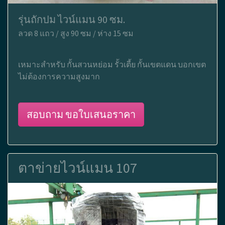
รุ่นถักปม ไวน์แมน 90 ซม.
ลวด 8 แถว / สูง 90 ซม / ห่าง 15 ซม
เหมาะสำหรับ กั้นสวนหย่อม รั้วเตี้ย กั้นเขตแดน บอกเขต
ไม่ต้องการความสูงมาก
สอบถาม ขอใบเสนอราคา
ตาข่ายไวน์แมน 107