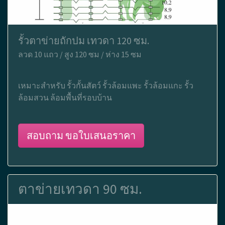
รั้วตาข่ายถักปม เทวดา 120 ซม.
ลวด 10 แถว / สูง 120 ซม / ห่าง 15 ซม
เหมาะสำหรับ รั้วกั้นสัตว์ รั้วล้อมแพะ รั้วล้อมแกะ รั้ว
ล้อมสวน ล้อมพื้นที่รอบบ้าน
สอบถาม ขอใบเสนอราคา
ตาข่ายเทวดา 90 ซม.