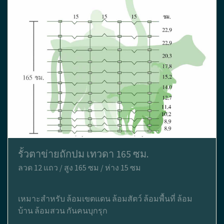
รั้วตาข่ายถักปม เทวดา 165 ซม.
ลวด 12 แถว / สูง 165 ซม / ห่าง 15 ซม
เหมาะสำหรับ ล้อมเขตแดน ล้อมสัตว์ ล้อมพื้นที่ ล้อม
บ้าน ล้อมสวน กันคนบุกรุก