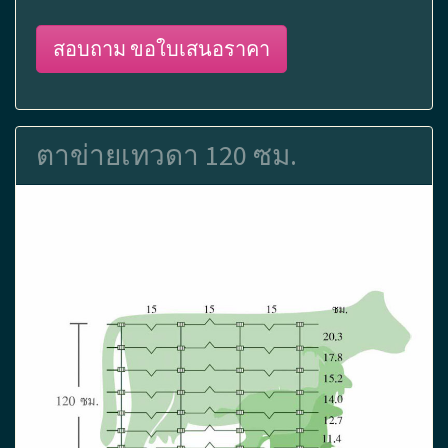
สอบถาม ขอใบเสนอราคา
ตาข่ายเทวดา 120 ซม.