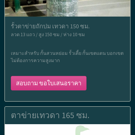
รั้วตาข่ายถักปม เทวดา 150 ซม.
ลวด 13 แถว / สูง 150 ซม / ห่าง 10 ซม
เหมาะสำหรับ กั้นสวนหย่อม รั้วเตี้ย กั้นเขตแดน บอกเขต
ไม่ต้องการความสูงมาก
สอบถาม ขอใบเสนอราคา
ตาข่ายเทวดา 165 ซม.