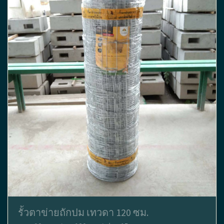
รั้วตาข่ายถักปม เทวดา 120 ซม.