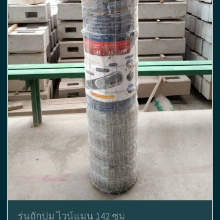
รุ่นถักปม ไวน์แมน 142 ซม