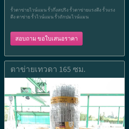
รั้วตาข่ายไวน์แมน รั้วกึ่งสปริง รั้วตาข่ายแรงดึง รั้วแรง
ดึง ตาข่าย รั้วไวน์แมน รั้วถักปมไวน์แมน
สอบถาม ขอใบเสนอราคา
ตาข่ายเทวดา 165 ซม.