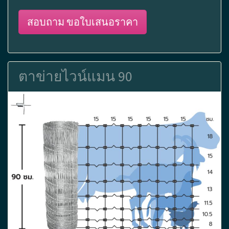
สอบถาม ขอใบเสนอราคา
ตาข่ายไวน์แมน 90