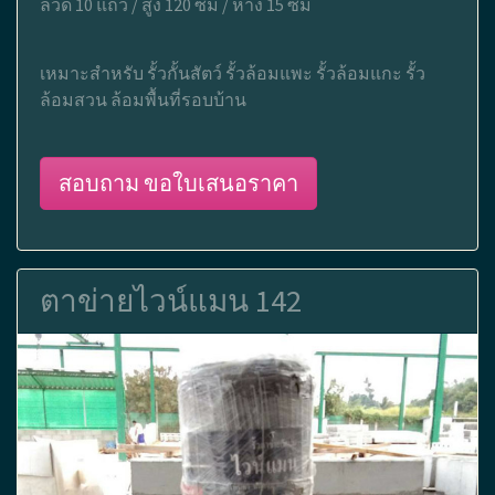
ลวด 10 แถว / สูง 120 ซม / ห่าง 15 ซม
เหมาะสำหรับ รั้วกั้นสัตว์ รั้วล้อมแพะ รั้วล้อมแกะ รั้ว
ล้อมสวน ล้อมพื้นที่รอบบ้าน
สอบถาม ขอใบเสนอราคา
ตาข่ายไวน์แมน 142