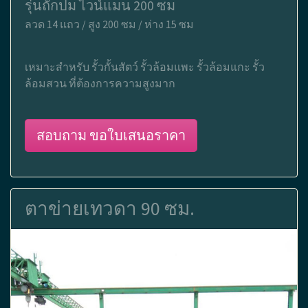
รุ่นถักปม ไวน์แมน 200 ซม
ลวด 14 แถว / สูง 200 ซม / ห่าง 15 ซม
เหมาะสำหรับ รั้วกั้นสัตว์ รั้วล้อมแพะ รั้วล้อมแกะ รั้ว
ล้อมสวน ที่ต้องการความสูงมาก
สอบถาม ขอใบเสนอราคา
ตาข่ายเทวดา 90 ซม.