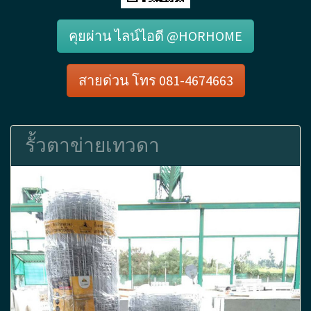
คุยผ่าน ไลน์ไอดี @HORHOME
สายด่วน โทร 081-4674663
รั้วตาข่ายเทวดา