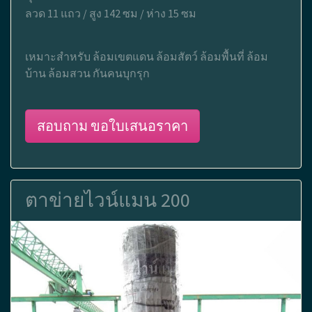
ลวด 11 แถว / สูง 142 ซม / ห่าง 15 ซม
เหมาะสำหรับ ล้อมเขตแดน ล้อมสัตว์ ล้อมพื้นที่ ล้อม
บ้าน ล้อมสวน กันคนบุกรุก
สอบถาม ขอใบเสนอราคา
ตาข่ายไวน์แมน 200