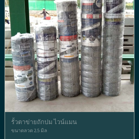
รั้วตาข่ายถักปม ไวน์แมน
ขนาดลวด 2.5 มิล