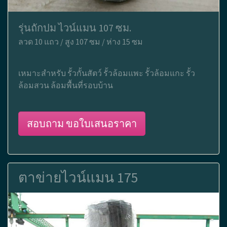
รุ่นถักปม ไวน์แมน 107 ซม.
ลวด 10 แถว / สูง 107 ซม / ห่าง 15 ซม
เหมาะสำหรับ รั้วกั้นสัตว์ รั้วล้อมแพะ รั้วล้อมแกะ รั้ว
ล้อมสวน ล้อมพื้นที่รอบบ้าน
สอบถาม ขอใบเสนอราคา
ตาข่ายไวน์แมน 175