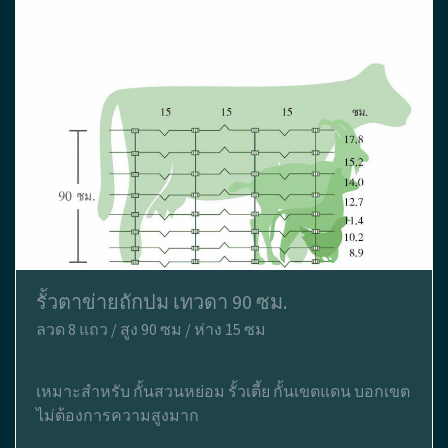
รั้วตาข่ายถักปม เทวดา 90 ซม.
ลวด 8 แถว / สูง 90 ซม / ห่าง 15 ซม
เหมาะสำหรับ กั้นสวนหย่อม รั้วเตี้ย กั้นเขตแดน บอกเขต
ไม่ต้องการความสูงมาก