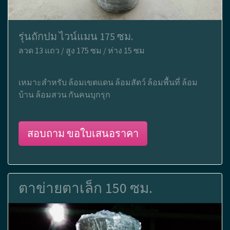
รุ่นถักปม ไวน์แมน 175 ซม.
ลวด 13 แถว / สูง 175 ซม / ห่าง 15 ซม
เหมาะสำหรับ ล้อมเขตแดน ล้อมสัตว์ ล้อมพื้นที่ ล้อม
บ้าน ล้อมสวน กันคนบุกรุก
สอบถาม ขอใบเสนอราคา
ตาข่ายตาเล็ก 150 ซม.