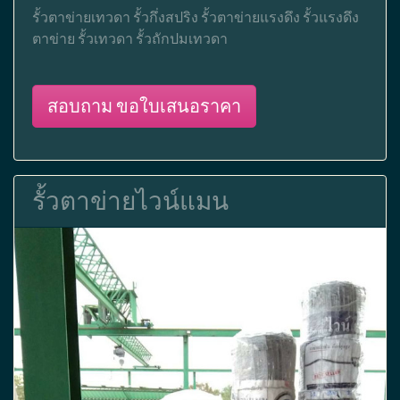
รั้วตาข่ายเทวดา รั้วกึ่งสปริง รั้วตาข่ายแรงดึง รั้วแรงดึง
ตาข่าย รั้วเทวดา รั้วถักปมเทวดา
สอบถาม ขอใบเสนอราคา
รั้วตาข่ายไวน์แมน