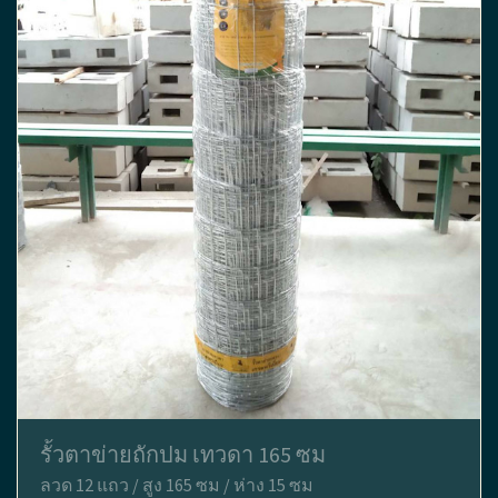
รั้วตาข่ายถักปม เทวดา 165 ซม
ลวด 12 แถว / สูง 165 ซม / ห่าง 15 ซม