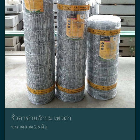
รั้วตาข่ายถักปม เทวดา
ขนาดลวด 2.5 มิล