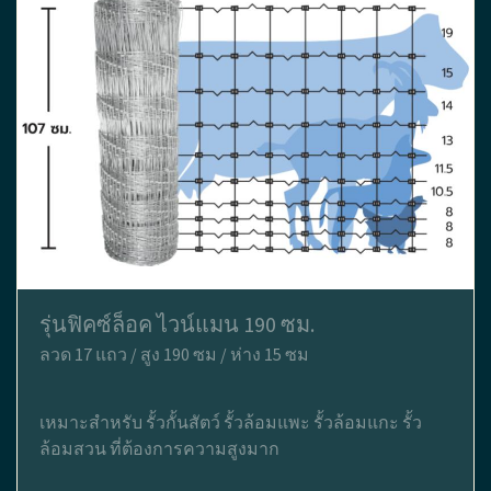
รุ่นฟิคซ์ล็อค ไวน์แมน 190 ซม.
ลวด 17 แถว / สูง 190 ซม / ห่าง 15 ซม
เหมาะสำหรับ รั้วกั้นสัตว์ รั้วล้อมแพะ รั้วล้อมแกะ รั้ว
ล้อมสวน ที่ต้องการความสูงมาก