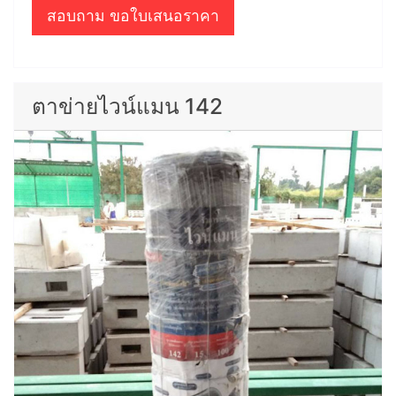
สอบถาม ขอใบเสนอราคา
ตาข่ายไวน์แมน 142