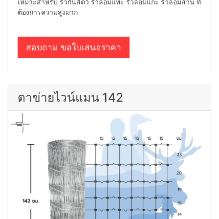
เหมาะสำหรับ รั้วกั้นสัตว์ รั้วล้อมแพะ รั้วล้อมแกะ รั้วล้อมสวน ที่
ต้องการความสูงมาก
สอบถาม ขอใบเสนอราคา
ตาข่ายไวน์แมน 142