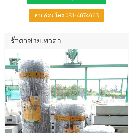
สายด่วน โทร 081-4674663
รั้วตาข่ายเทวดา