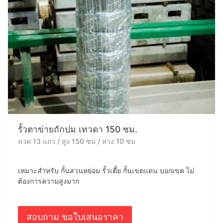
รั้วตาข่ายถักปม เทวดา 150 ซม.
ลวด 13 แถว / สูง 150 ซม / ห่าง 10 ซม
เหมาะสำหรับ กั้นสวนหย่อม รั้วเตี้ย กั้นเขตแดน บอกเขต ไม่
ต้องการความสูงมาก
สอบถาม ขอใบเสนอราคา