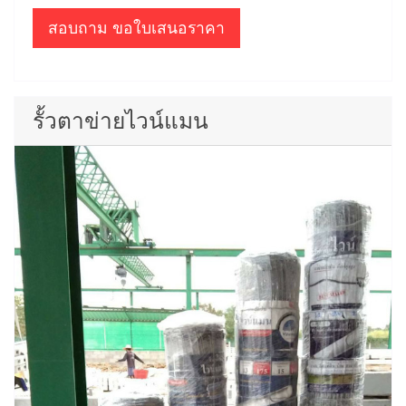
สอบถาม ขอใบเสนอราคา
รั้วตาข่ายไวน์แมน