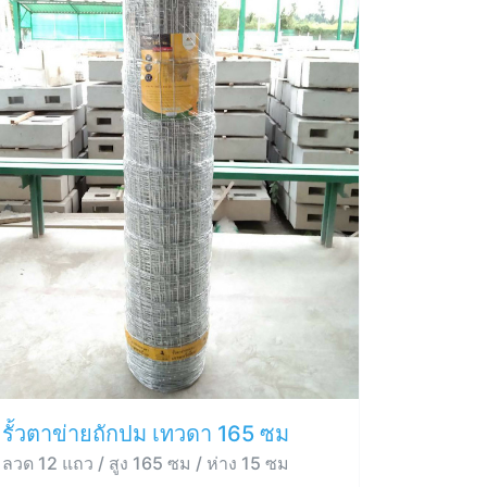
รั้วตาข่ายถักปม เทวดา 165 ซม
ลวด 12 แถว / สูง 165 ซม / ห่าง 15 ซม