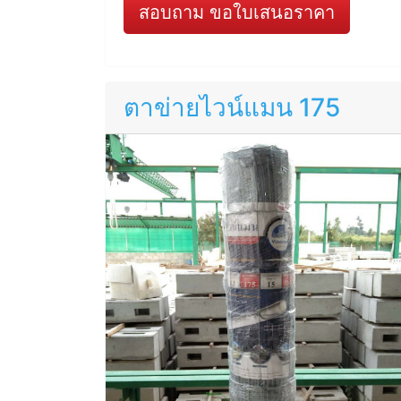
สอบถาม ขอใบเสนอราคา
ตาข่ายไวน์แมน 175