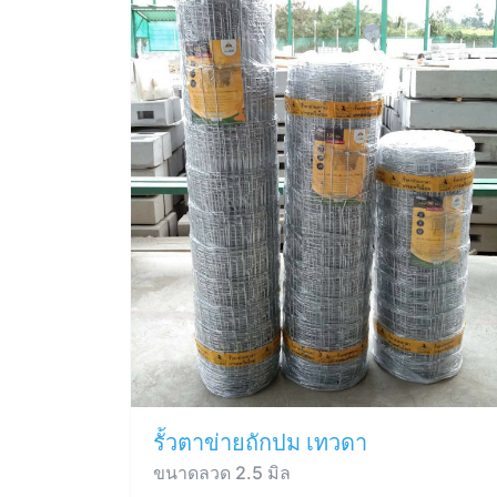
รั้วตาข่ายถักปม เทวดา
ขนาดลวด 2.5 มิล