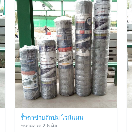
รั้วตาข่ายถักปม ไวน์แมน
ขนาดลวด 2.5 มิล