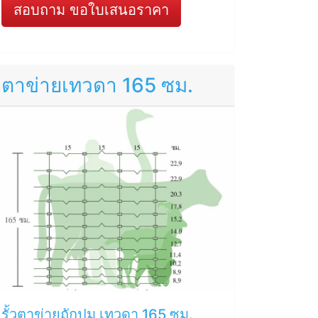
สอบถาม ขอใบเสนอราคา
ตาข่ายเทวดา 165 ซม.
รั้วตาข่ายถักปม เทวดา 165 ซม.