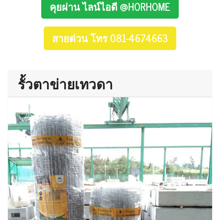
คุยผ่าน ไลน์ไอดี @HORHOME
สายด่วน โทร 081-4674663
รั้วตาข่ายเทวดา