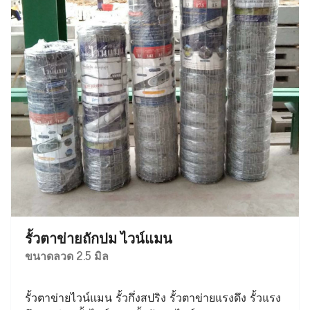
รั้วตาข่ายถักปม ไวน์แมน
ขนาดลวด 2.5 มิล
รั้วตาข่ายไวน์แมน รั้วกึ่งสปริง รั้วตาข่ายแรงดึง รั้วแรง