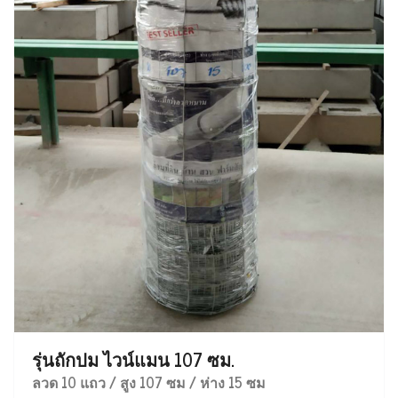
รุ่นถักปม ไวน์แมน 107 ซม.
ลวด 10 แถว / สูง 107 ซม / ห่าง 15 ซม