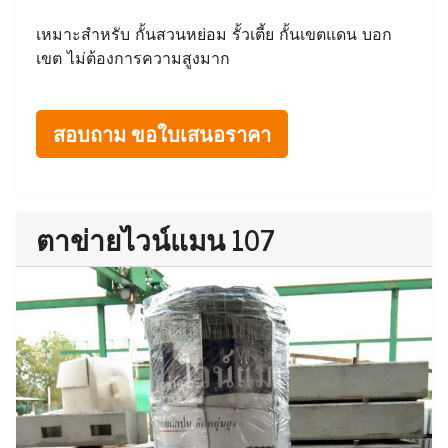
เหมาะสำหรับ กั้นสวนหย่อม รั้วเตี้ย กั้นเขตแดน บอก
เขต ไม่ต้องการความสูงมาก
สอบถาม ขอใบเสนอราคา
ตาข่ายไวน์แมน 107