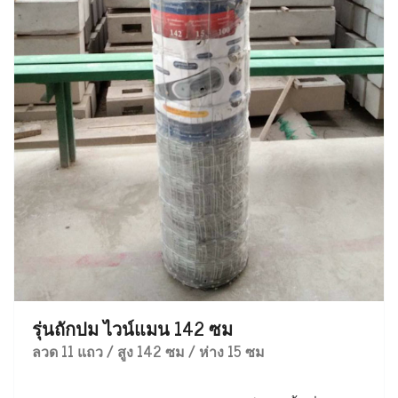
รุ่นถักปม ไวน์แมน 142 ซม
ลวด 11 แถว / สูง 142 ซม / ห่าง 15 ซม