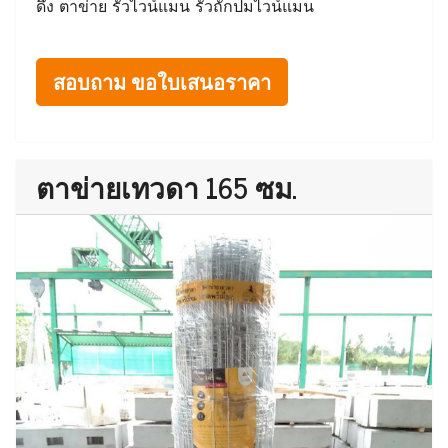
ดึง ตาข่าย รั้วไวน์แมน รั้วถักปมไวน์แมน
สอบถาม ขอใบเสนอราคา
ตาข่ายเทวดา 165 ซม.