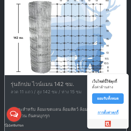
เว็บไซต์นี้ใช้คุกกี้
รุ่นถักปม ไวน์แมน 142 ซม.
ตั้งค่าด้านล่าง
ลวด 11 แถว / สูง 142 ซม / ห่าง 15 ซม
ยอมรับทั้งหมด
เหมาะสำหรับ ล้อมเขตแดน ล้อมสัตว์ ล้อมพื้นที่ ล้อมบ้าน
การตั้งค่าคุกกี้
ล้อมสวน กันคนบุกรุก