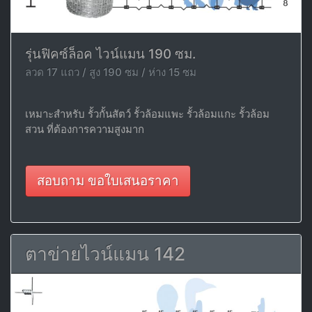
รุ่นฟิคซ์ล็อค ไวน์แมน 190 ซม.
ลวด 17 แถว / สูง 190 ซม / ห่าง 15 ซม
เหมาะสำหรับ รั้วกั้นสัตว์ รั้วล้อมแพะ รั้วล้อมแกะ รั้วล้อม
สวน ที่ต้องการความสูงมาก
สอบถาม ขอใบเสนอราคา
ตาข่ายไวน์แมน 142