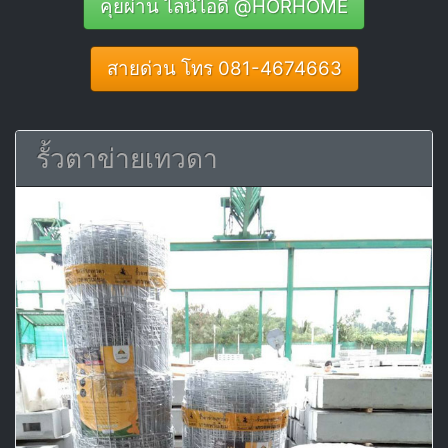
คุยผ่าน ไลน์ไอดี @HORHOME
สายด่วน โทร 081-4674663
รั้วตาข่ายเทวดา