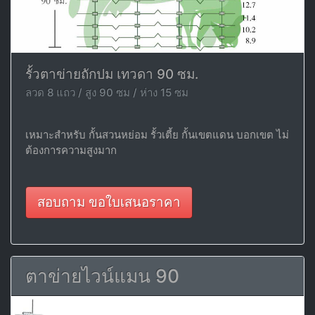
รั้วตาข่ายถักปม เทวดา 90 ซม.
ลวด 8 แถว / สูง 90 ซม / ห่าง 15 ซม
เหมาะสำหรับ กั้นสวนหย่อม รั้วเตี้ย กั้นเขตแดน บอกเขต ไม่
ต้องการความสูงมาก
สอบถาม ขอใบเสนอราคา
ตาข่ายไวน์แมน 90