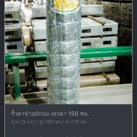
รั้วตาข่ายถักปม เทวดา 150 ซม.
ลวด 13 แถว / สูง 150 ซม / ห่าง 10 ซม