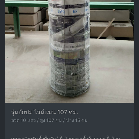
รุ่นถักปม ไวน์แมน 107 ซม.
ลวด 10 แถว / สูง 107 ซม / ห่าง 15 ซม
เหมาะสำหรับ รั้วกั้นสัตว์ รั้วล้อมแพะ รั้วล้อมแกะ รั้วล้อม