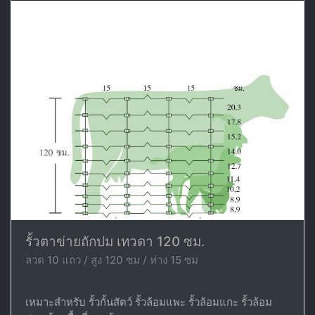
รั้วตาข่ายถักปม เทวดา 120 ซม.
ลวด 10 แถว / สูง 120 ซม / ห่าง 15 ซม
เหมาะสำหรับ รั้วกั้นสัตว์ รั้วล้อมแพะ รั้วล้อมแกะ รั้วล้อม