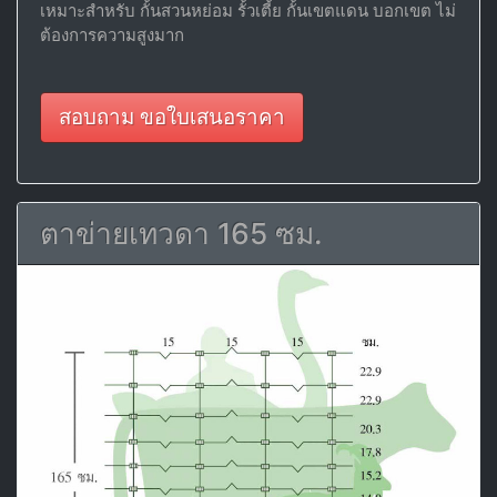
เหมาะสำหรับ กั้นสวนหย่อม รั้วเตี้ย กั้นเขตแดน บอกเขต ไม่
ต้องการความสูงมาก
สอบถาม ขอใบเสนอราคา
ตาข่ายเทวดา 165 ซม.