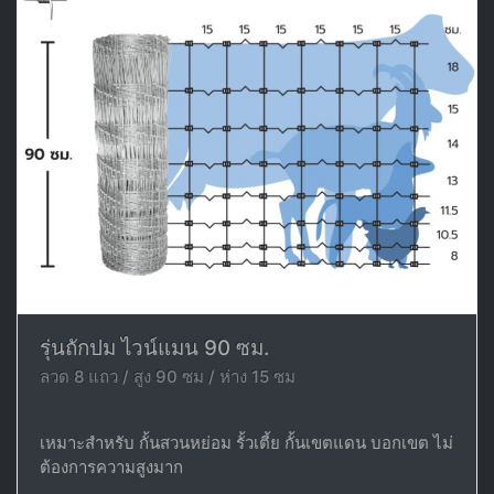
รุ่นถักปม ไวน์แมน 90 ซม.
ลวด 8 แถว / สูง 90 ซม / ห่าง 15 ซม
เหมาะสำหรับ กั้นสวนหย่อม รั้วเตี้ย กั้นเขตแดน บอกเขต ไม่
ต้องการความสูงมาก