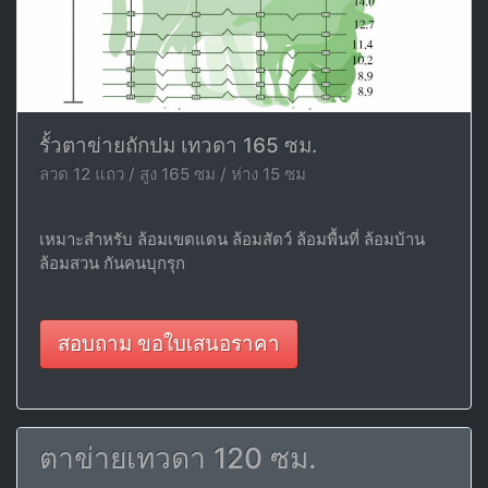
รั้วตาข่ายถักปม เทวดา 165 ซม.
ลวด 12 แถว / สูง 165 ซม / ห่าง 15 ซม
เหมาะสำหรับ ล้อมเขตแดน ล้อมสัตว์ ล้อมพื้นที่ ล้อมบ้าน
ล้อมสวน กันคนบุกรุก
สอบถาม ขอใบเสนอราคา
ตาข่ายเทวดา 120 ซม.