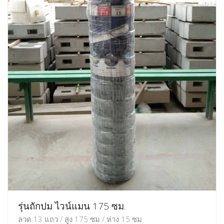
รุ่นถักปม ไวน์แมน 175 ซม.
ลวด 13 แถว / สูง 175 ซม / ห่าง 15 ซม