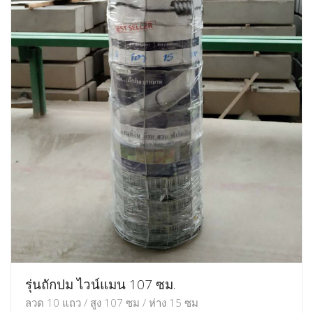
รุ่นถักปม ไวน์แมน 107 ซม.
ลวด 10 แถว / สูง 107 ซม / ห่าง 15 ซม