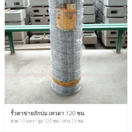
รั้วตาข่ายถักปม เทวดา 120 ซม.
ลวด 10 แถว / สูง 120 ซม / ห่าง 15 ซม