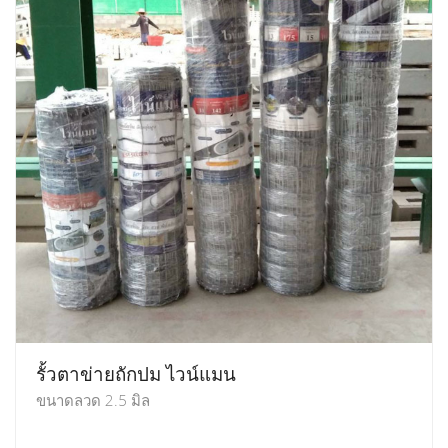
รั้วตาข่ายถักปม ไวน์แมน
ขนาดลวด 2.5 มิล