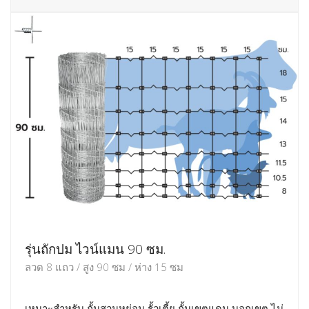
รุ่นถักปม ไวน์แมน 90 ซม.
ลวด 8 แถว / สูง 90 ซม / ห่าง 15 ซม
เหมาะสำหรับ กั้นสวนหย่อม รั้วเตี้ย กั้นเขตแดน บอกเขต ไม่