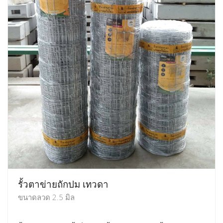
รั้วตาข่ายถักปม เทวดา
ขนาดลวด 2.5 มิล