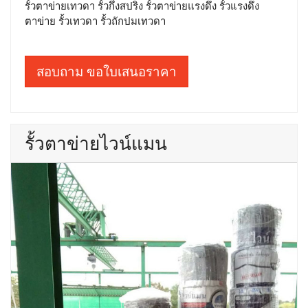
รั้วตาข่ายเทวดา รั้วกึ่งสปริง รั้วตาข่ายแรงดึง รั้วแรงดึง
ตาข่าย รั้วเทวดา รั้วถักปมเทวดา
สอบถาม ขอใบเสนอราคา
รั้วตาข่ายไวน์แมน