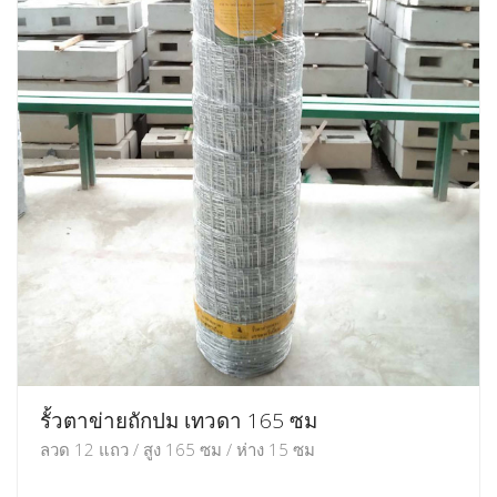
รั้วตาข่ายถักปม เทวดา 165 ซม
ลวด 12 แถว / สูง 165 ซม / ห่าง 15 ซม