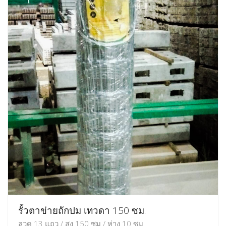
รั้วตาข่ายถักปม เทวดา 150 ซม.
ลวด 13 แถว / สูง 150 ซม / ห่าง 10 ซม