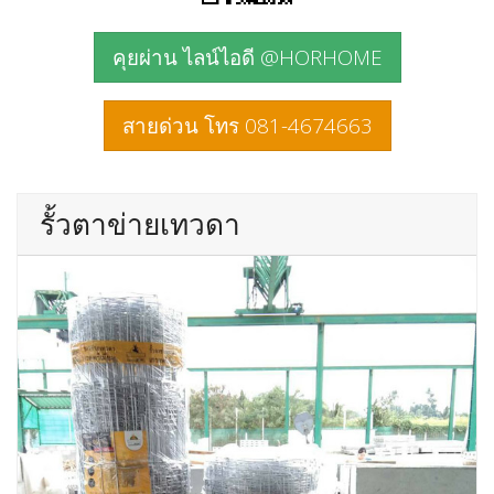
คุยผ่าน ไลน์ไอดี @HORHOME
สายด่วน โทร 081-4674663
รั้วตาข่ายเทวดา