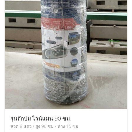
รุ่นถักปม ไวน์แมน 90 ซม.
ลวด 8 แถว / สูง 90 ซม / ห่าง 15 ซม