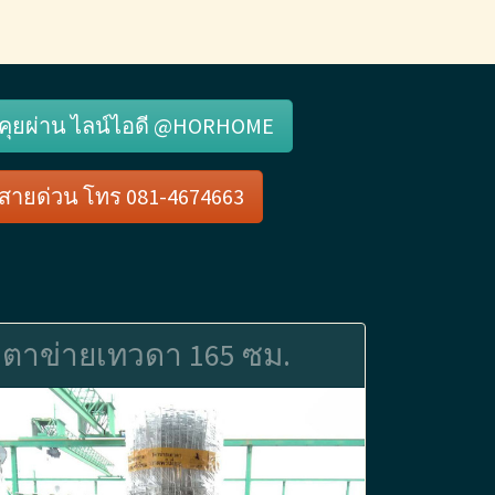
คุยผ่าน ไลน์ไอดี @HORHOME
สายด่วน โทร 081-4674663
ตาข่ายเทวดา 165 ซม.