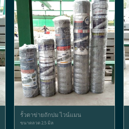
รั้วตาข่ายถักปม ไวน์แมน
ขนาดลวด 2.5 มิล