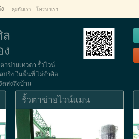
ึง
คุยกับเรา
โทรหาเรา
ิล
อง
าข่ายเทวดา รั้วไวน์
ปริง ในพื้นที่ ไผ่จำศิล
ัดส่งถึงบ้าน
รั้วตาข่ายไวน์แมน