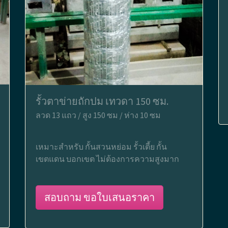
รั้วตาข่ายถักปม เทวดา 150 ซม.
ลวด 13 แถว / สูง 150 ซม / ห่าง 10 ซม
เหมาะสำหรับ กั้นสวนหย่อม รั้วเตี้ย กั้น
เขตแดน บอกเขต ไม่ต้องการความสูงมาก
สอบถาม ขอใบเสนอราคา