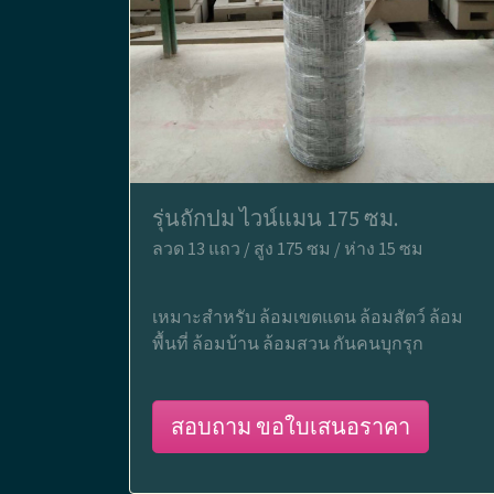
รุ่นถักปม ไวน์แมน 175 ซม.
ลวด 13 แถว / สูง 175 ซม / ห่าง 15 ซม
เหมาะสำหรับ ล้อมเขตแดน ล้อมสัตว์ ล้อม
พื้นที่ ล้อมบ้าน ล้อมสวน กันคนบุกรุก
สอบถาม ขอใบเสนอราคา