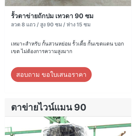
รั้วตาข่ายถักปม เทวดา 90 ซม
ลวด 8 แถว / สูง 90 ซม / ห่าง 15 ซม
เหมาะสำหรับ กั้นสวนหย่อม รั้วเตี้ย กั้นเขตแดน บอก
เขต ไม่ต้องการความสูงมาก
สอบถาม ขอใบเสนอราคา
ตาข่ายไวน์แมน 90