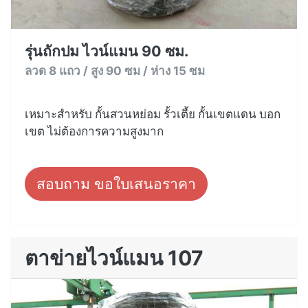
รุ่นถักปม ไวน์แมน 90 ซม.
ลวด 8 แถว / สูง 90 ซม / ห่าง 15 ซม
เหมาะสำหรับ กั้นสวนหย่อม รั้วเตี้ย กั้นเขตแดน บอก
เขต ไม่ต้องการความสูงมาก
สอบถาม ขอใบเสนอราคา
ตาข่ายไวน์แมน 107