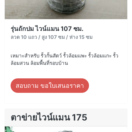
รุ่นถักปม ไวน์แมน 107 ซม.
ลวด 10 แถว / สูง 107 ซม / ห่าง 15 ซม
เหมาะสำหรับ รั้วกั้นสัตว์ รั้วล้อมแพะ รั้วล้อมแกะ รั้ว
ล้อมสวน ล้อมพื้นที่รอบบ้าน
สอบถาม ขอใบเสนอราคา
ตาข่ายไวน์แมน 175