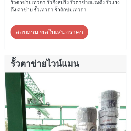
รั้วตาข่ายเทวดา รั้วกึ่งสปริง รั้วตาข่ายแรงดึง รั้วแรง
ดึง ตาข่าย รั้วเทวดา รั้วถักปมเทวดา
สอบถาม ขอใบเสนอราคา
รั้วตาข่ายไวน์แมน