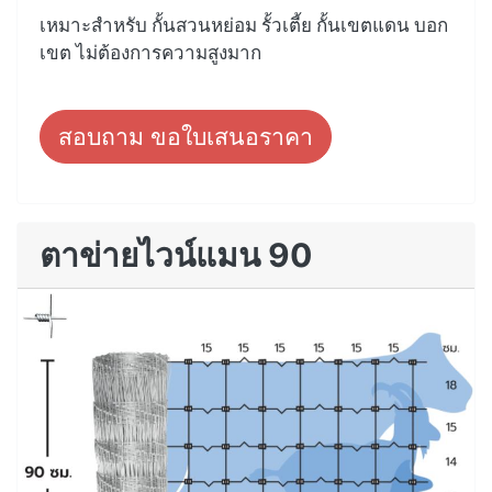
เหมาะสำหรับ กั้นสวนหย่อม รั้วเตี้ย กั้นเขตแดน บอก
เขต ไม่ต้องการความสูงมาก
สอบถาม ขอใบเสนอราคา
ตาข่ายไวน์แมน 90