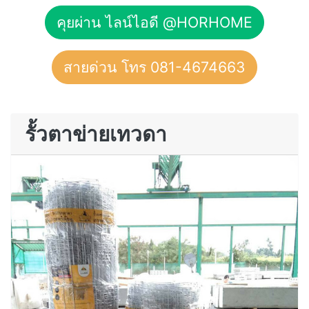
คุยผ่าน ไลน์ไอดี @HORHOME
สายด่วน โทร 081-4674663
รั้วตาข่ายเทวดา