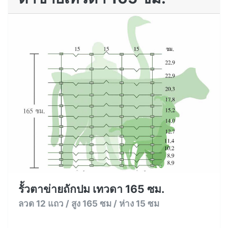
รั้วตาข่ายถักปม เทวดา 165 ซม.
ลวด 12 แถว / สูง 165 ซม / ห่าง 15 ซม