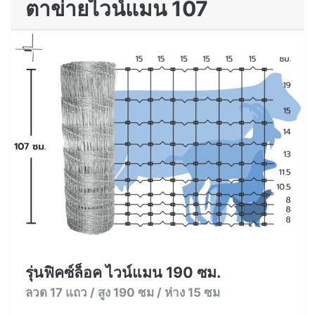
ตาข่ายไวน์แมน 107
รุ่นฟิคซ์ล็อค ไวน์แมน 190 ซม.
ลวด 17 แถว / สูง 190 ซม / ห่าง 15 ซม