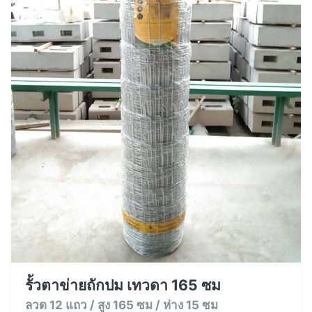
รั้วตาข่ายถักปม เทวดา 165 ซม
ลวด 12 แถว / สูง 165 ซม / ห่าง 15 ซม