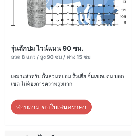
รุ่นถักปม ไวน์แมน 90 ซม.
ลวด 8 แถว / สูง 90 ซม / ห่าง 15 ซม
เหมาะสำหรับ กั้นสวนหย่อม รั้วเตี้ย กั้นเขตแดน บอก
เขต ไม่ต้องการความสูงมาก
สอบถาม ขอใบเสนอราคา