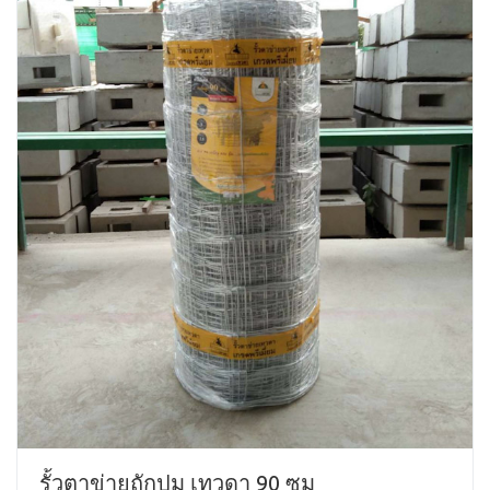
รั้วตาข่ายถักปม เทวดา 90 ซม