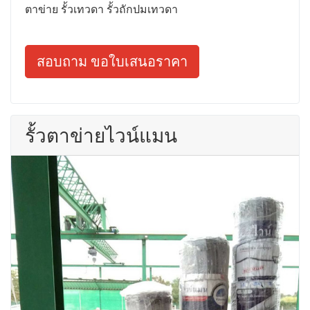
ตาข่าย รั้วเทวดา รั้วถักปมเทวดา
สอบถาม ขอใบเสนอราคา
รั้วตาข่ายไวน์แมน