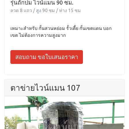
รุ่นถักปม ไวน์แมน 90 ซม.
ลวด 8 แถว / สูง 90 ซม / ห่าง 15 ซม
เหมาะสำหรับ กั้นสวนหย่อม รั้วเตี้ย กั้นเขตแดน บอก
เขต ไม่ต้องการความสูงมาก
สอบถาม ขอใบเสนอราคา
ตาข่ายไวน์แมน 107