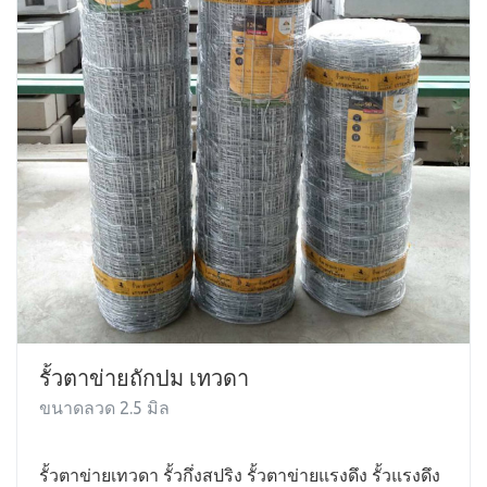
รั้วตาข่ายถักปม เทวดา
ขนาดลวด 2.5 มิล
รั้วตาข่ายเทวดา รั้วกึ่งสปริง รั้วตาข่ายแรงดึง รั้วแรงดึง