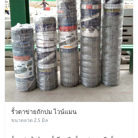
รั้วตาข่ายถักปม ไวน์แมน
ขนาดลวด 2.5 มิล