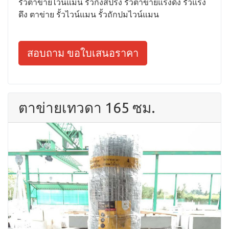
รั้วตาข่ายไวน์แมน รั้วกึ่งสปริง รั้วตาข่ายแรงดึง รั้วแรง
ดึง ตาข่าย รั้วไวน์แมน รั้วถักปมไวน์แมน
สอบถาม ขอใบเสนอราคา
ตาข่ายเทวดา 165 ซม.