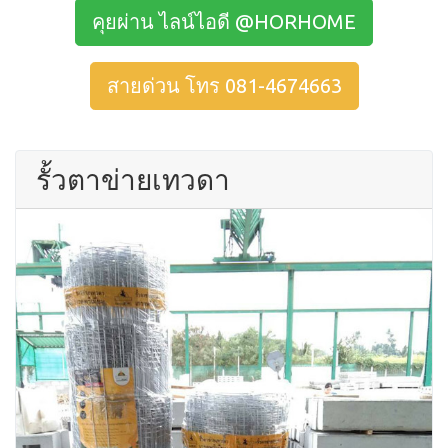
คุยผ่าน ไลน์ไอดี @HORHOME
สายด่วน โทร 081-4674663
รั้วตาข่ายเทวดา