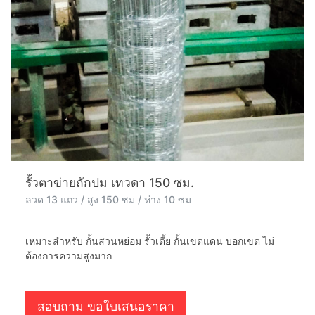
รั้วตาข่ายถักปม เทวดา 150 ซม.
ลวด 13 แถว / สูง 150 ซม / ห่าง 10 ซม
เหมาะสำหรับ กั้นสวนหย่อม รั้วเตี้ย กั้นเขตแดน บอกเขต ไม่
ต้องการความสูงมาก
สอบถาม ขอใบเสนอราคา