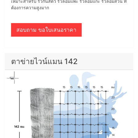
เหมาะสำหรับ รั้วกั้นสัตว์ รั้วล้อมแพะ รั้วล้อมแกะ รั้วล้อมสวน ที่
ต้องการความสูงมาก
สอบถาม ขอใบเสนอราคา
ตาข่ายไวน์แมน 142