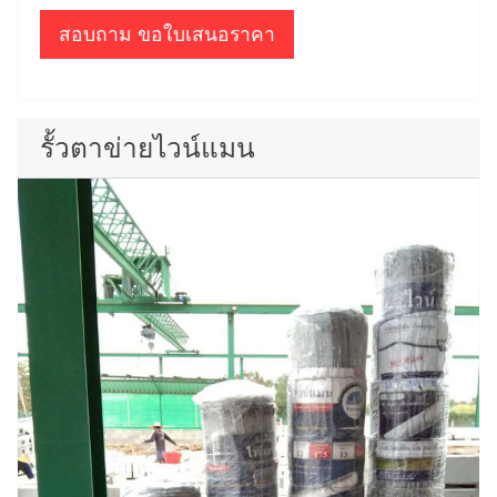
สอบถาม ขอใบเสนอราคา
รั้วตาข่ายไวน์แมน