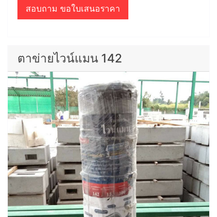
สอบถาม ขอใบเสนอราคา
ตาข่ายไวน์แมน 142