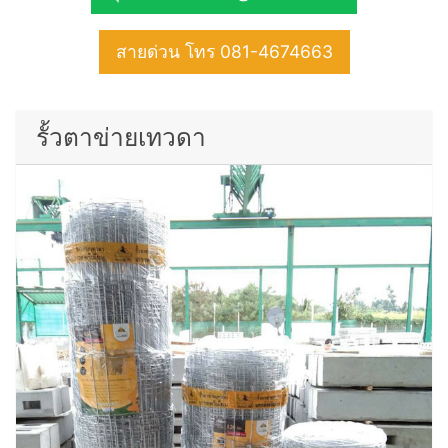
สายด่วน โทร 081-4674663
รั้วตาข่ายเทวดา