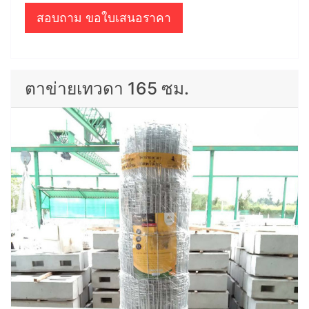
สอบถาม ขอใบเสนอราคา
ตาข่ายเทวดา 165 ซม.