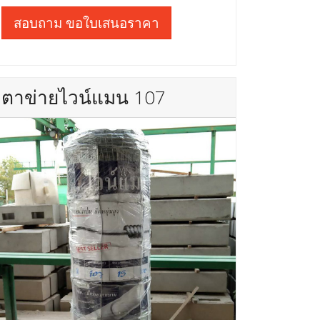
สอบถาม ขอใบเสนอราคา
ตาข่ายไวน์แมน 107