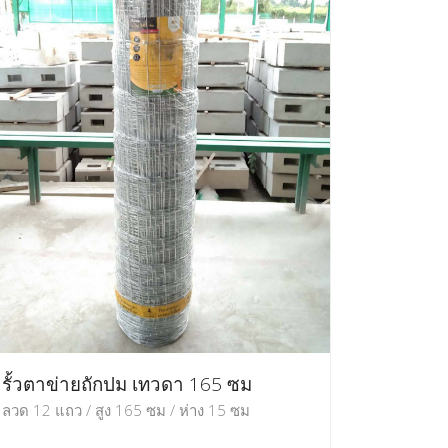
รั้วตาข่ายถักปม เทวดา 165 ซม
ลวด 12 แถว / สูง 165 ซม / ห่าง 15 ซม